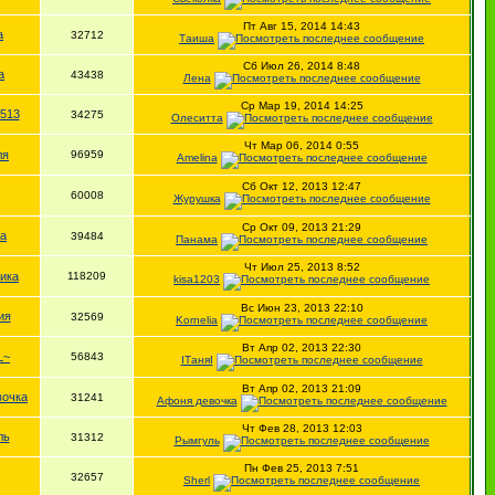
Пт Авг 15, 2014 14:43
а
32712
Таиша
Сб Июл 26, 2014 8:48
а
43438
Лена
Ср Мар 19, 2014 14:25
513
34275
Олеситта
Чт Мар 06, 2014 0:55
ля
96959
Amelina
Сб Окт 12, 2013 12:47
60008
Журушка
Ср Окт 09, 2013 21:29
na
39484
Панама
Чт Июл 25, 2013 8:52
ика
118209
kisa1203
Вс Июн 23, 2013 22:10
ия
32569
Kornelia
Вт Апр 02, 2013 22:30
L~
56843
IТаняI
Вт Апр 02, 2013 21:09
вочка
31241
Афоня девочка
Чт Фев 28, 2013 12:03
ль
31312
Рымгуль
Пн Фев 25, 2013 7:51
32657
Sherl