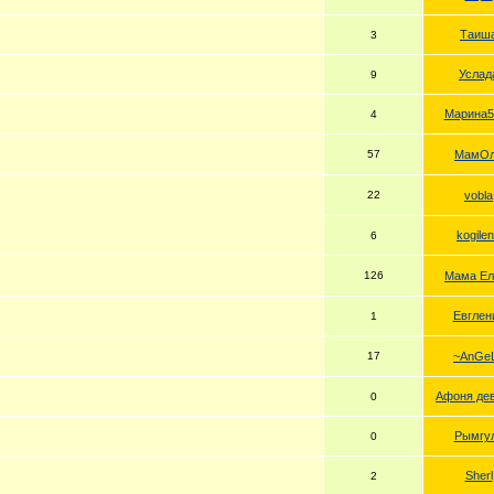
Таиш
3
Услад
9
Марина5
4
57
МамО
22
vobla
kogile
6
126
Мама Ел
Евглен
1
17
~AnGe
Афоня де
0
Рымгу
0
Sherl
2