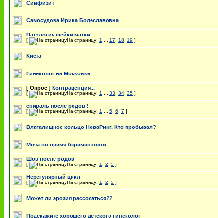
Симфизит
Самосудова Ирина Болеславовна
Патология шейки матки
[
На страницу:
1
...
17
,
18
,
19
]
Киста
Гинеколог на Московке
[ Опрос ]
Контрацепция...
[
На страницу:
1
...
33
,
34
,
35
]
спираль после родов !
[
На страницу:
1
...
5
,
6
,
7
]
Влагалищное кольцо НоваРинг. Кто пробывал?
Моча во время беременности
Шов после родов
[
На страницу:
1
,
2
,
3
]
Нерегулярный цикл
[
На страницу:
1
,
2
,
3
]
Может ли эрозия рассосаться??
Подскажите хорошего детского гинеколог