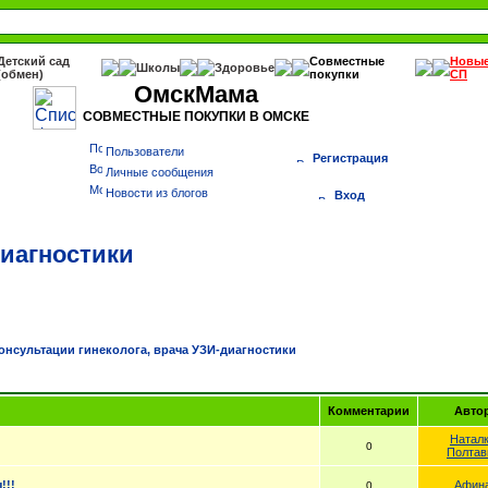
Детский сад
Совместные
Новы
Школы
Здоровье
(обмен)
покупки
СП
ОмскМама
СОВМЕСТНЫЕ ПОКУПКИ В ОМСКЕ
Пользователи
Регистрация
Личные сообщения
Новости из блогов
Вход
диагностики
онсультации гинеколога, врача УЗИ-диагностики
Комментарии
Авто
Натал
0
Полтав
!!!
Афин
0