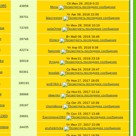
Сб Июн 29, 2019 0:22
1985
43858
Mona
Чт Авг 09, 2018 22:06
39701
Шантеклер
Чт Июн 28, 2018 10:10
ица
73765
radaOmsk
Вт Май 08, 2018 18:46
я
28746
Юляся
Чт Апр 05, 2018 9:38
i
42274
Natomsk
Чт Фев 01, 2018 23:18
4ka
30018
Услада
Ср Янв 24, 2018 19:47
на
60361
leraslab
Пт Ноя 17, 2017 18:05
a
180191
юлЕЧКА-1
Ср Ноя 01, 2017 13:14
я
39968
sliwenko
Ср Окт 25, 2017 10:39
kova
29197
cherniiikova
Пт Сен 15, 2017 13:48
а1983
29691
Екатерина1983
Чт Июл 27, 2017 22:08
еевна
34435
anzhelichcka
Пт Апр 28, 2017 18:59