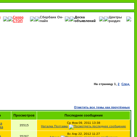
е
Скоро
Сбербанк Он-
Доска
Центры
СТОП
лайн
объявлений
раздач
На страницу
1
,
2
След.
Отметить все темы как прочтённые
р
Просмотров
Последнее сообщение
Ср Фев 09, 2011 13:38
ка
35515
Наталка Полтавка
ка
Вс Апр 22, 2012 11:27
а
35267