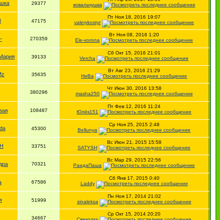
ушка
29377
ковальчушка
Пт Ноя 18, 2016 19:07
3
47175
valerykostyr
Вт Ноя 08, 2016 1:20
~
270359
Ele-vorona
Сб Окт 15, 2016 21:01
 Мария
39133
Vercha
Вт Авг 23, 2016 21:29
Mz
35635
НиВа
Чт Июн 30, 2016 13:58
380296
masha250
Пт Фев 12, 2016 11:24
вая
108487
Юлёк151
Ср Ноя 25, 2015 2:48
da
45300
Bellunya
Вс Июн 21, 2015 15:58
H
33751
SATYSH
Вс Мар 29, 2015 22:56
дра
70321
РаидаПаша
Сб Янв 17, 2015 0:40
a
67586
Laddy
Пн Ноя 17, 2014 21:02
я
51999
sinaleksa
Ср Окт 15, 2014 20:20
34667
Свеколка