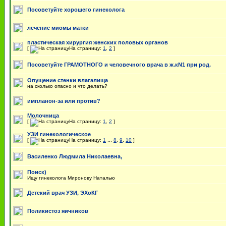
Посоветуйте хорошего гинеколога
лечение миомы матки
пластическая хирургия женских половых органов
[
На страницу:
1
,
2
]
Посоветуйте ГРАМОТНОГО и человечного врача в ж.кN1 при род.
Опущение стенки влагалища
на сколько опасно и что делать?
импланон-за или против?
Молочница
[
На страницу:
1
,
2
]
УЗИ гинекологическое
[
На страницу:
1
...
8
,
9
,
10
]
Василенко Людмила Николаевна,
Поиск)
Ищу гинеколога Миронову Наталью
Детский врач УЗИ, ЭХоКГ
Поликистоз яичников