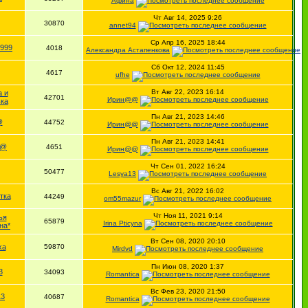
Афина
Чт Авг 14, 2025 9:26
30870
annet94
Ср Апр 16, 2025 18:44
o999
4018
Александра Астапенкова
Сб Окт 12, 2024 11:45
4617
ufhe
Вт Авг 22, 2023 16:14
а и
42701
Ирин@@
ка
Пн Авг 21, 2023 14:46
@
44752
Ирин@@
Пн Авг 21, 2023 14:41
@@
4651
Ирин@@
Чт Сен 01, 2022 16:24
50477
Lesya13
Вс Авг 21, 2022 16:02
тка
44249
om55mazur
Чт Ноя 11, 2021 9:14
ья
65879
Irina Pticyna
на*
Вт Сен 08, 2020 20:10
ka
59870
Mirdvd
Пн Июн 08, 2020 1:37
3
34093
Romantica
Вс Фев 23, 2020 21:50
13
40687
Romantica