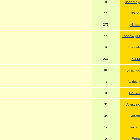
ковальч
0
lns_2
12
271
~Ultra
Ковальчук
12
Елена
6
512
KriNa
99
счастли
Nadezh
10
SATYS
3
31
Алексан
35
Yulian
натал
14
Pupa
5