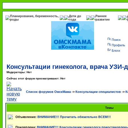
Планирование, беременность,
Дети до
Раннее
роды
года
развитие
Поиск
Профиль
Блоги
Консультации гинеколога, врача УЗИ-
Модераторы: Нет
Сейчас этот форум просматривают: Нет
Список форумов ОмскМама
->
Консультации специалистов
->
К
Темы
Объявление:
ВНИМАНИЕ!!! Прочитать обязательно ВСЕМ!!!
Прилеплена:
ВНИМАНИЕ!!! Консультации гинеколога приостановлены