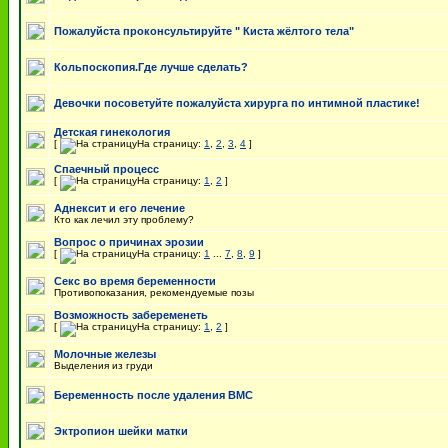
Пожалуйста проконсультируйте " Киста жёлтого тела"
Кольпоскопия.Где лучше сделать?
Девочки посоветуйте пожалуйста хирурга по интимной пластике!
Детская гинекология
[
На страницу:
1
,
2
,
3
,
4
]
Спаечный процесс
[
На страницу:
1
,
2
]
Аднексит и его лечение
Кто как лечил эту проблему?
Вопрос о причинах эрозии
[
На страницу:
1
...
7
,
8
,
9
]
Секс во время беременности
Противопоказания, рекомендуемые позы
Возможность забеременеть
[
На страницу:
1
,
2
]
Молочные железы
Выделения из груди
Беременность после удаления ВМС
Эктропион шейки матки