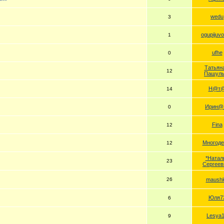
wedu
3
ogupijuv
1
ufhe
0
Татьян
12
Пашуль
Н@т
14
Ирин
0
Fina
12
Многоде
12
*Натал
23
Сергеев
26
maush
Юля7
6
Lesya
9