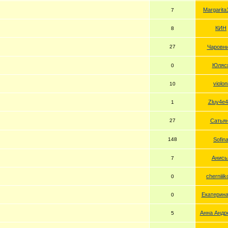
Margarita
7
КИН
8
27
Чаровн
Юляс
0
violon
10
Zluy4e
1
27
Сатья
148
Sofin
Анись
7
cherniii
0
Екатерин
0
Анна Андр
5