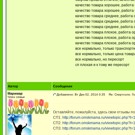
качество товара хорошее, работа 
качество товара хорошее, работа 
качество товара среднее, работа 
качество товара среднее, работа 
качество товара среднее, работа о
качество товара плохое, работа о
качество товара плохое, работа ор
качество товара плохое, работа ор
все нормально, только транспор
все нормально, только цена товара
все нормально, но пересорт
сп плохая и к тому же пересорт
Автор
Сообщение
Маримар
Добавлено: Вт Дек 02, 2014 0:35
Re: Спортсоло. Го
Член семьи
Оставляйте, пожалуйста, здесь свои отзывы п
СП1:
http://forum.omskmama.ru/viewtopic.php?t
СП2:
http://forum.omskmama.ru/viewtopic.php?t
СП3:
http://forum.omskmama.ru/viewtopic.php?t