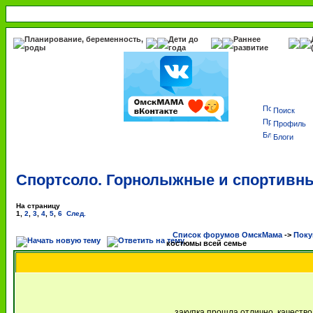
Планирование, беременность,
Дети до
Раннее
роды
года
развитие
Поиск
Профиль
Блоги
Спортсоло. Горнолыжные и спортивн
На страницу
1
,
2
,
3
,
4
,
5
,
6
След.
Список форумов ОмскМама
->
Поку
костюмы всей семье
закупка прошла отлично, качеств