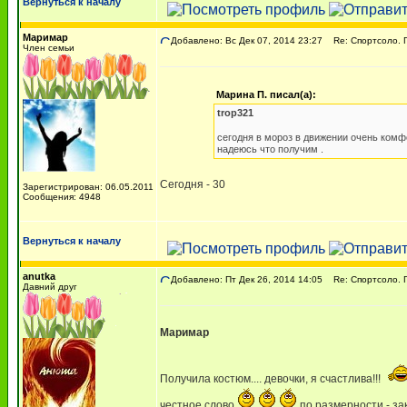
Вернуться к началу
Маримар
Добавлено: Вс Дек 07, 2014 23:27
Re: Спортсоло. Г
Член семьи
Марина П. писал(а):
trop321
сегодня в мороз в движении очень комфор
надеюсь что получим .
Сегодня - 30
Зарегистрирован: 06.05.2011
Сообщения: 4948
Вернуться к началу
anutka
Добавлено: Пт Дек 26, 2014 14:05
Re: Спортсоло. Г
Давний друг
Маримар
Получила костюм.... девочки, я счастлива!!!
честное слово
по размерности - за