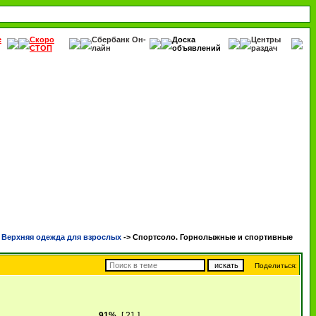
е
Скоро
Сбербанк Он-
Доска
Центры
СТОП
лайн
объявлений
раздач
ерхняя одежда для взрослых
->
Спортсоло. Горнолыжные и спортивные
Поделиться:
91%
[ 21 ]