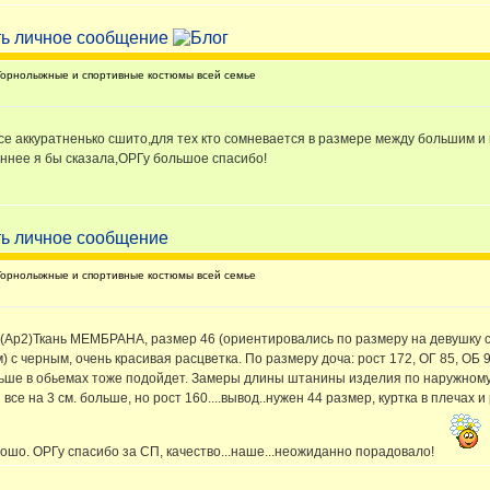
орнолыжные и спортивные костюмы всей семье
е аккуратненько сшито,для тех кто сомневается в размере между большим и
ннее я бы сказала,ОРГу большое спасибо!
орнолыжные и спортивные костюмы всей семье
(Ар2)Ткань МЕМБРАНА, размер 46 (ориентировались по размеру на девушку с 
) с черным, очень красивая расцветка. По размеру доча: рост 172, ОГ 85, ОБ
льше в обьемах тоже подойдет. Замеры длины штанины изделия по наружному шв
все на 3 см. больше, но рост 160....вывод..нужен 44 размер, куртка в плечах
ошо. ОРГу спасибо за СП, качество...наше...неожиданно порадовало!