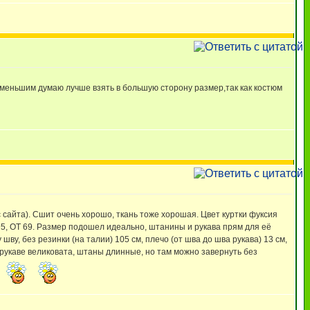
 меньшим думаю лучше взять в большую сторону размер,так как костюм
сайта). Сшит очень хорошо, ткань тоже хорошая. Цвет куртки фуксия
 95, ОТ 69. Размер подошел идеально, штанины и рукава прям для её
у, без резинки (на талии) 105 см, плечо (от шва до шва рукава) 13 см,
 и рукаве великовата, штаны длинные, но там можно завернуть без