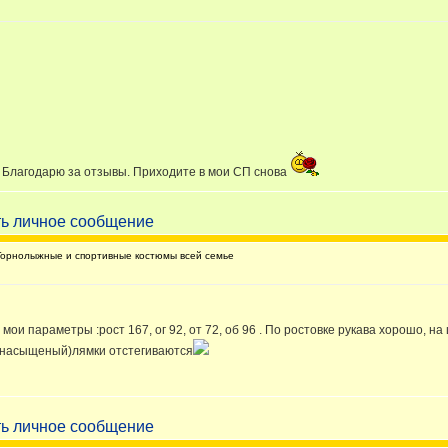
м! Благодарю за отзывы. Приходите в мои СП снова
орнолыжные и спортивные костюмы всей семье
мои параметры :рост 167, ог 92, от 72, об 96 . По ростовке рукава хорошо, на
ой насыщеный)лямки отстегиваются