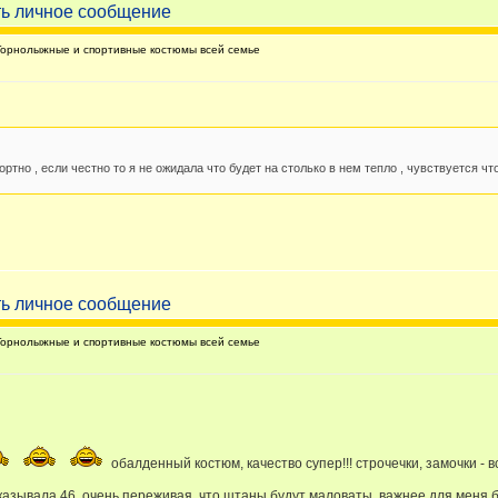
орнолыжные и спортивные костюмы всей семье
тно , если честно то я не ожидала что будет на столько в нем тепло , чувствуется чт
орнолыжные и спортивные костюмы всей семье
обалденный костюм, качество супер!!! строчечки, замочки - 
казывала 46, очень переживая, что штаны будут маловаты, важнее для меня б