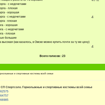
орга - с недочетами
орга - плохая
орга - хорошая
орга - с недочетами
рга - плохая
рга - хорошая
га - с недочетами
га - плохая
тные большие
 высокая (как казалось, в Омске можно купить почти за ту же цену)
Всего голосов : 23
рнолыжные и спортивные костюмы всей семье
о
СП Спортсоло. Горнолыжные и спортивные костюмы всей семье
=162575
=164757
=166985