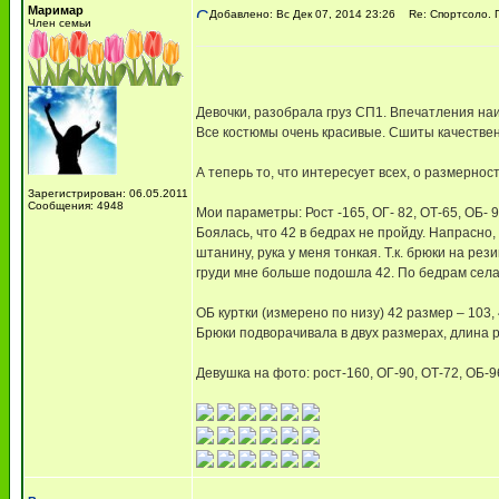
Маримар
Добавлено: Вс Дек 07, 2014 23:26
Re: Спортсоло. Г
Член семьи
Девочки, разобрала груз СП1. Впечатления н
Все костюмы очень красивые. Сшиты качествен
А теперь то, что интересует всех, о разм
Зарегистрирован: 06.05.2011
Сообщения: 4948
Мои параметры: Рост -165, ОГ- 82, ОТ-65, ОБ- 95,
Боялась, что 42 в бедрах не пройду. Напрасно
штанину, рука у меня тонкая. Т.к. брюки на рез
груди мне больше подошла 42. По бедрам села 
ОБ куртки (измерено по низу) 42 размер – 103, 
Брюки подворачивала в двух размерах, длина 
Девушка на фото: рост-160, ОГ-90, ОТ-72, ОБ-9