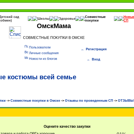
Детский сад
Совместные
Новы
Школы
Здоровье
(обмен)
покупки
СП
ОмскМама
СОВМЕСТНЫЕ ПОКУПКИ В ОМСКЕ
Пользователи
Регистрация
Личные сообщения
Новости из блогов
Вход
ые костюмы всей семье
пки
->
Cовместные покупки в Омске
->
Отзывы по проведенным СП
->
ОТЗЫВЫ В
Оцените качество закупки
о товара и работа ОРГа хорошие