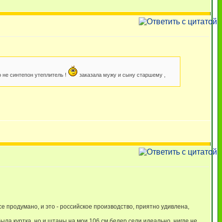
о не синтепон утеплитель !
заказала мужу и сыну старшему ,
все продумано, и это - российское производство, приятно удивлена,
ыла куртка, но и штаны на мои 106 см.бедер сели идеально, нигде не