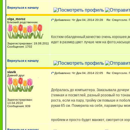
Вернуться к началу
olga_moroz
Добавлено: Чт Дек 04, 2014 20:28
Re: Спортсоло. Г
Близкий родственник
Костюм обалденный,качество очень хорошее,вс
идет в размер,цвет лучше чем на фото,насыще
Зарегистрирован: 19.08.2011
Сообщения: 1702
Вернуться к началу
slavik
Добавлено: Чт Дек 04, 2014 22:05
Re: Спортсоло. Г
Давний друг
Добралась до компьютера. Заказывала дочери 
(темная и посветлей, разный розовый по тонам
Зарегистрирован:
роста, если на пару, тройку см повыше и побо
13.04.2010
рукав 65 см. Померила на себя, параметры мои 
Сообщения: 939
проблем и просто будет манжет, смотрится хор
Вернуться к началу