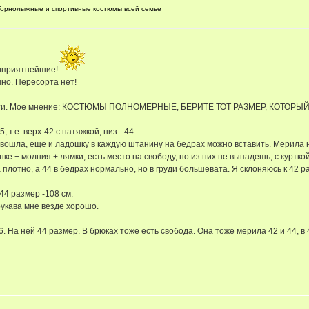
орнолыжные и спортивные костюмы всей семье
аиприятнейшие!
но. Пересорта нет!
ерности. Мое мнение: КОСТЮМЫ ПОЛНОМЕРНЫЕ, БЕРИТЕ ТОТ РАЗМЕР, КОТОР
 т.е. верх-42 с натяжкой, низ - 44.
, вошла, еще и ладошку в каждую штанину на бедрах можно вставить. Мерила н
инке + молния + лямки, есть место на свободу, но из них не выпадешь, с куртк
плотно, а 44 в бедрах нормально, но в груди большевата. Я склоняюсь к 42 
44 размер -108 см.
рукава мне везде хорошо.
6. На ней 44 размер. В брюках тоже есть свобода. Она тоже мерила 42 и 44, в