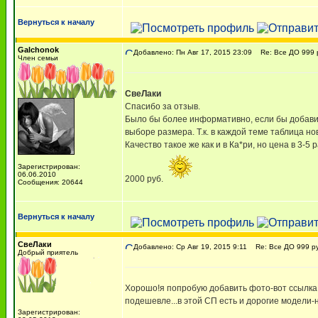
Вернуться к началу
Galchonok
Добавлено: Пн Авг 17, 2015 23:09
Re: Все ДО 999 р
Член семьи
СвеЛаки
Спасибо за отзыв.
Было бы более информативно, если бы добавил
выборе размера. Т.к. в каждой теме таблица но
Качество такое же как и в Ка*ри, но цена в 3-
Зарегистрирован:
06.06.2010
2000 руб.
Сообщения: 20644
Вернуться к началу
СвеЛаки
Добавлено: Ср Авг 19, 2015 9:11
Re: Все ДО 999 ру
Добрый приятель
Хорошо!я попробую добавить фото-вот ссылка 
подешевле...в этой СП есть и дорогие модели-н
Зарегистрирован: