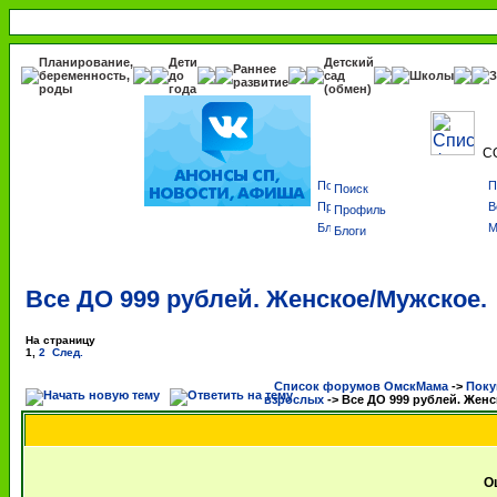
Планирование,
Дети
Детский
Раннее
беременность,
до
сад
Школы
З
развитие
роды
года
(обмен)
С
Поиск
Профиль
Блоги
Все ДО 999 рублей. Женское/Мужское.
На страницу
1
,
2
След.
Список форумов ОмскМама
->
Поку
взрослых
->
Все ДО 999 рублей. Женс
О