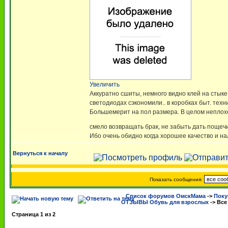
Увеличить
Аккуратно сшиты, немного видно клей на стыке 
светодиодах сэкономили.. в коробках быт. техн
Большемерит на пол размера. В целом неплохо.
смело возвращать брак, не забыть дать пощечи
Ибо очень обидно когда хорошее качество и на
Вернуться к началу
Показать сообщения:
Список форумов ОмскМама
->
Поку
ОТЗЫВЫ Обувь для взрослых
->
Все
Страница
1
из
2