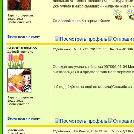
Довольна это мягко сказано! Очень аккуратные 
уже гуляла в них с сынишкой - нигде не жмет и 
Зарегистрирован:
18.09.2015
Galchonok
спасибо огромнейшее
Сообщения: 461
Вернуться к началу
БЕЛОСНЕЖКА555
Добавлено: Чт Ноя 26, 2015 21:45
Re: Все ДО 999 
Добрый приятель
Сегодня получила свой заказ.957096-01-04 Мо
оказались,как я и предполагала маломерками 
всё подойдёт,пока ещё не мерили)Спасибо за з
Зарегистрирован:
19.10.2013
Сообщения: 153
Вернуться к началу
юлечкина
Добавлено: Сб Фев 06, 2016 21:26
Re: Все ДО 999 
Давний друг