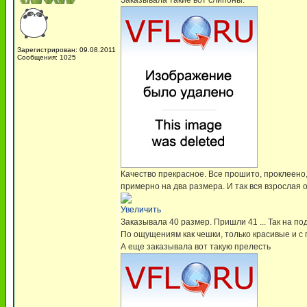
Заказывала такие вот слипоны.
Зарегистрирован: 09.08.2011
Сообщения: 1025
Качество прекрасное. Все прошито, проклеено,
примерно на два размера. И так вся взрослая о
Увеличить
Заказывала 40 размер. Пришли 41 ... Так на п
По ощущениям как чешки, только красивые и с
А еще заказывала вот такую прелесть