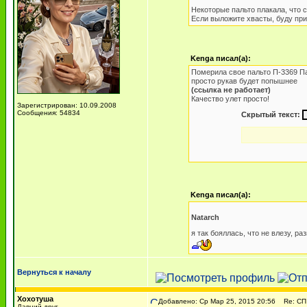
Некоторые пальто плакала, что с
Если выложите хвасты, буду при
Kenga писал(а):
Померила свое пальто П-3369 Па
просто рукав будет попышнее
(ссылка не работает)
Качество улет просто!
Зарегистрирован: 10.09.2008
Сообщения: 54834
Скрытый текст:
Kenga писал(а):
Natarch
я так бояллась, что не влезу, р
Вернуться к началу
Хохотуша
Добавлено: Ср Мар 25, 2015 20:56
Re: СП 
Давний друг