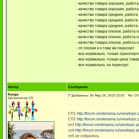
- качество товара хорошее, работа
- качество товара хорошее, работа
- качество товара среднее, работа
- качество товара среднее, работа 
- качество товара среднее, работа 
- качество товара плохое, работа 
- качество товара плохое, работа о
- качество товара плохое, работа о
- сп плохая и к тому же пересорт
- все нормально, только транспор
- все нормально, только цена товар
- все нормально, но пересорт
Автор
Сообщение
Kenga
Добавлено: Вт Мар 24, 2015 23:03
Re: СП 
Организатор СП
СП1
http://forum.omskmama.ru/viewtopic
СП2
http://forum.omskmama.ru/viewtopic
сп3
http://forum.omskmama.ru/viewtopic
сп4
http://forum.omskmama.ru/viewtopic
сп5 не собралось