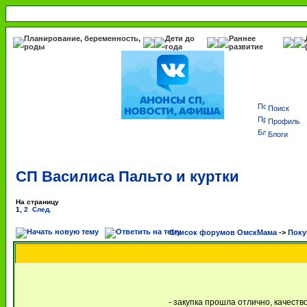
Планирование, беременность,
Дети до
Раннее
роды
года
развитие
Поиск
Профиль
Блоги
СП Василиса Пальто и куртки
На страницу
1
,
2
След.
Список форумов ОмскМама
->
Поку
- закупка прошла отлично, качест