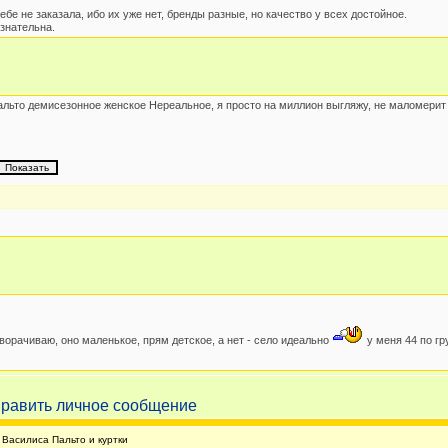
ебе не заказала, ибо их уже нет, бренды разные, но качество у всех достойное.
знательна.
льто демисезонное женское Нереальное, я просто на миллион выгляжу, не маломерит 
азворачиваю, оно маленькое, прям детское, а нет - село идеально
у меня 44 по гр
Василиса Пальто и куртки