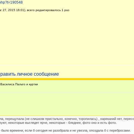
.php?t=190548
 27, 2015 16:01), всего редактировалось 1 раз
Василиса Пальто и куртки
ла, перещупала (не слишком пристально, конечно, торопилась) , нареканий нет, перес
вуют, некоторые выглядят ярче, некоторые - бледнее, фото оно и есть фото.
 было времени, если б сегодня не разобрала и не увезла, опоздала б с перебросами.