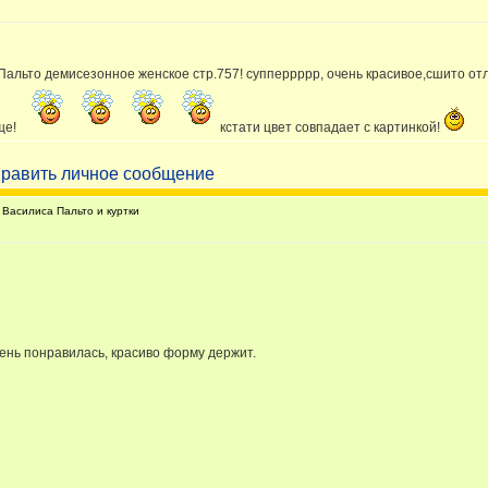
льто демисезонное женское стр.757! супперрррр, очень красивое,сшито отличн
ще!
кстати цвет совпадает с картинкой!
Василиса Пальто и куртки
чень понравилась, красиво форму держит.