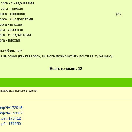
 орга - с недочетами
 орга - плохая
 орга - хорошая
орга - с недочетами
орга - плохая
орга - хорошая
рга - с недочетами
рга - плохая
тные большие
а высокая (как казалось, в Омске можно купить почти за ту же цену)
Всего голосов : 12
Василиса Пальто и куртки
.php?t=172915
.php?t=173867
.php?t=175412
.php?t=176950