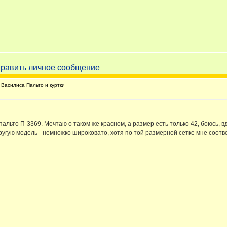
Василиса Пальто и куртки
льто П-3369. Мечтаю о таком же красном, а размер есть только 42, боюсь, в
ругую модель - немножко широковато, хотя по той размерной сетке мне соотве