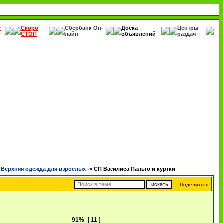
е
Скоро
Сбербанк Он-
Доска
Центры
СТОП
лайн
объявлений
раздач
ерхняя одежда для взрослых
->
СП Василиса Пальто и куртки
Поделиться:
91%
[ 11 ]