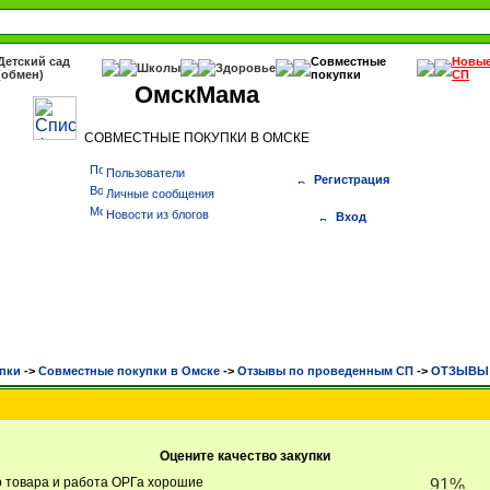
Детский сад
Совместные
Новы
Школы
Здоровье
(обмен)
покупки
СП
ОмскМама
СОВМЕСТНЫЕ ПОКУПКИ В ОМСКЕ
Пользователи
Регистрация
Личные сообщения
Новости из блогов
Вход
пки
->
Cовместные покупки в Омске
->
Отзывы по проведенным СП
->
ОТЗЫВЫ В
Оцените качество закупки
во товара и работа ОРГа хорошие