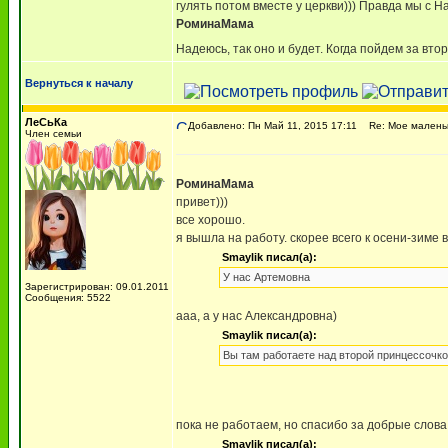
гулять потом вместе у церкви))) Правда мы с Н
РоминаМама
Надеюсь, так оно и будет. Когда пойдем за вто
Вернуться к началу
ЛеСьКа
Добавлено: Пн Май 11, 2015 17:11
Re: Мое маленько
Член семьи
РоминаМама
привет)))
все хорошо.
я вышла на работу. скорее всего к осени-зиме 
Smaylik писал(а):
У нас Артемовна
Зарегистрирован: 09.01.2011
Сообщения: 5522
ааа, а у нас Александровна)
Smaylik писал(а):
Вы там работаете над второй принцессочкой
пока не работаем, но спасибо за добрые слов
Smaylik писал(а):