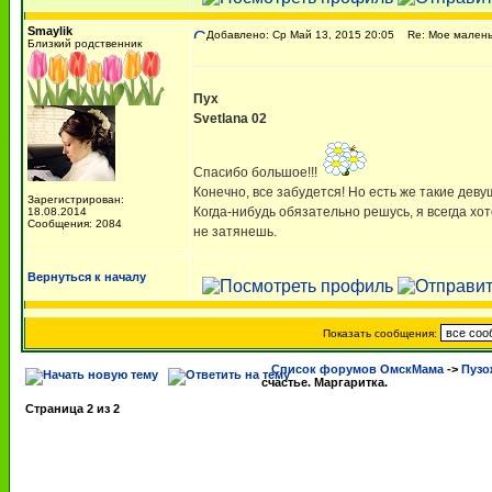
Smaylik
Добавлено: Ср Май 13, 2015 20:05
Re: Мое маленьк
Близкий родственник
Пух
Svetlana 02
Спасибо большое!!!
Конечно, все забудется! Но есть же такие девуш
Зарегистрирован:
Когда-нибудь обязательно решусь, я всегда хот
18.08.2014
Сообщения: 2084
не затянешь.
Вернуться к началу
Показать сообщения:
Список форумов ОмскМама
->
Пузо
счастье. Маргаритка.
Страница
2
из
2