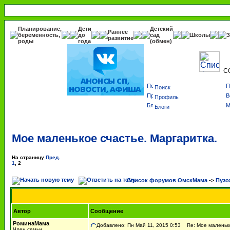
Планирование,
Дети
Детский
Раннее
беременность,
до
сад
Школы
З
развитие
роды
года
(обмен)
С
Поиск
Профиль
Блоги
Мое маленькое счастье. Маргаритка.
На страницу
Пред.
1
,
2
Список форумов ОмскМама
->
Пузо
Автор
Сообщение
РоминаМама
Добавлено: Пн Май 11, 2015 0:53
Re: Мое маленько
Член семьи