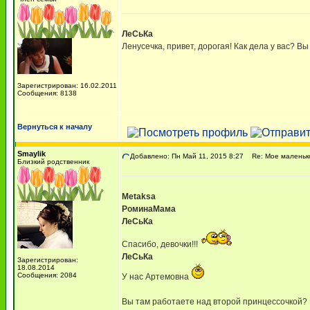
ЛеСьКа
Ленусечка, привет, дорогая! Как дела у вас? В
Зарегистрирован: 16.02.2011
Сообщения: 8138
Вернуться к началу
Smaylik
Добавлено: Пн Май 11, 2015 8:27
Re: Мое маленько
Близкий родственник
Metaksa
РоминаМама
ЛеСьКа
Спасибо, девочки!!!
ЛеСьКа
Зарегистрирован:
18.08.2014
Сообщения: 2084
У нас Артемовна
Вы там работаете над второй принцессочкой? Пу