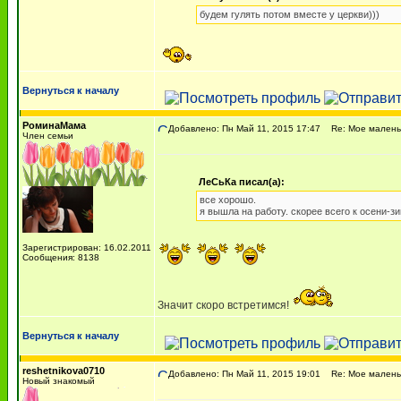
будем гулять потом вместе у церкви)))
Вернуться к началу
РоминаМама
Добавлено: Пн Май 11, 2015 17:47
Re: Мое маленьк
Член семьи
ЛеСьКа писал(а):
все хорошо.
я вышла на работу. скорее всего к осени-з
Зарегистрирован: 16.02.2011
Сообщения: 8138
Значит скоро встретимся!
Вернуться к началу
reshetnikova0710
Добавлено: Пн Май 11, 2015 19:01
Re: Мое маленьк
Новый знакомый