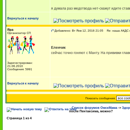
я думала раз медотвода нет-скажут идите ставьт
Вернуться к началу
Яра
Добавлено: Вт Янв 12, 2016 21:05
Re: наша АКДС п
Организатор СП
Еленчик
сейчас точно гоняют с Манту. На прививки глав
Зарегистрирован:
21.06.2010
Сообщения: 5991
Вернуться к началу
Показать сообщения:
Список форумов ОмскМама
->
Здор
после Пентаксима, можно?
Страница
1
из
4