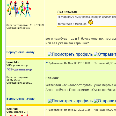
Яра писал(а):
Я старшему сыну ревакцинацию делала наш
тогда год и 8 месяцев.
Зарегистрирован: 11.07.2009
Сообщения: 20843
вот и нам будет год и 7, боюсь конечно, т.к ст
или 4ая уже не так страшна?
Вернуться к началу
bonichka
Добавлено: Вт Янв 12, 2016 0:39
Re: наша АКДС по
VIP-организатор
Зарегистрирован:
Еленчик
16.07.2010
Сообщения: 108821
четвертой нас наоборот пугали, у нас первые
А что - сейчас с Пентаксимом в Омске проблем
Вернуться к началу
Еленчик
Добавлено: Вт Янв 12, 2016 1:26
Re: наша АКДС по
Организатор СП