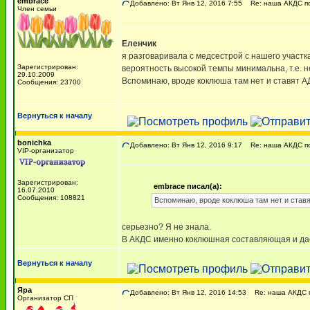
embrace
Добавлено: Вт Янв 12, 2016 7:55
Re: наша АКДС по
Член семьи
Еленчик
я разговаривала с медсестрой с нашего участка.
Зарегистрирован:
вероятность высокой темпы минимальна, т.е. н
29.10.2009
Вспоминаю, вроде коклюша там нет и ставят АД
Сообщения: 23700
Вернуться к началу
bonichka
Добавлено: Вт Янв 12, 2016 9:17
Re: наша АКДС по
VIP-организатор
Зарегистрирован:
embrace писал(а):
16.07.2010
Сообщения: 108821
Вспоминаю, вроде коклюша там нет и ставят
серьезно? Я не знала.
В АКДС именно коклюшная составляющая и дает
Вернуться к началу
Яра
Добавлено: Вт Янв 12, 2016 14:53
Re: наша АКДС п
Организатор СП