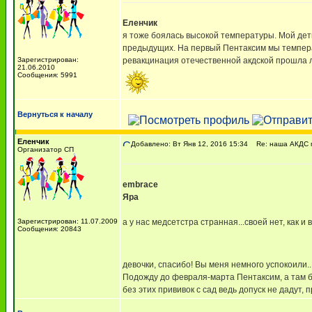
Еленчик
я тоже боялась высокой температуры. Мой деть
предыдущих. На первый Пентаксим мы температ
Зарегистрирован:
ревакцинация отечественной акдской прошла л
21.06.2010
Сообщения: 5991
Вернуться к началу
Еленчик
Добавлено: Вт Янв 12, 2016 15:34
Re: наша АКДС п
Организатор СП
embrace
Яра
Зарегистрирован: 11.07.2009
а у нас медсетстра странная...своей нет, как и
Сообщения: 20843
девочки, спасибо! Вы меня немного успокоили.
Подожду до февраля-марта Пентаксим, а там б
без этих прививок с сад ведь допуск не дадут,