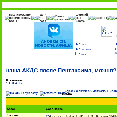
Планирование,
Дети
Детский
Раннее
беременность,
до
сад
Школы
З
развитие
роды
года
(обмен)
С
Поиск
Профиль
Блоги
наша АКДС после Пентаксима, можно?
На страницу
1
,
2
,
3
,
4
След.
Список форумов ОмскМама
->
Здор
можно?
Автор
Сообщение
Еленчик
Добавлено: Пн Янв 11, 2016 21:09
Re: наша АКДС п