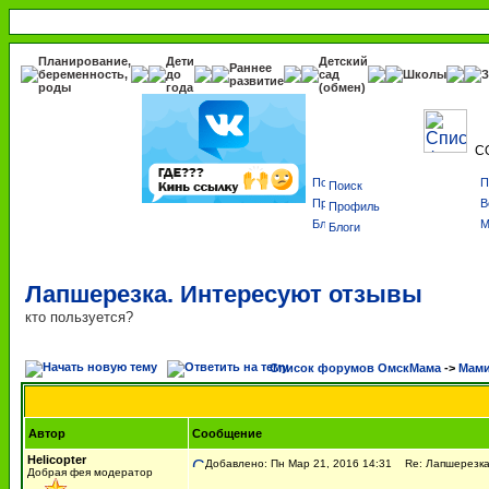
Планирование,
Дети
Детский
Раннее
беременность,
до
сад
Школы
З
развитие
роды
года
(обмен)
С
Поиск
Профиль
Блоги
Лапшерезка. Интересуют отзывы
кто пользуется?
Список форумов ОмскМама
->
Мами
Автор
Сообщение
Helicopter
Добавлено: Пн Мар 21, 2016 14:31
Re: Лапшерезка
Добрая фея модератор