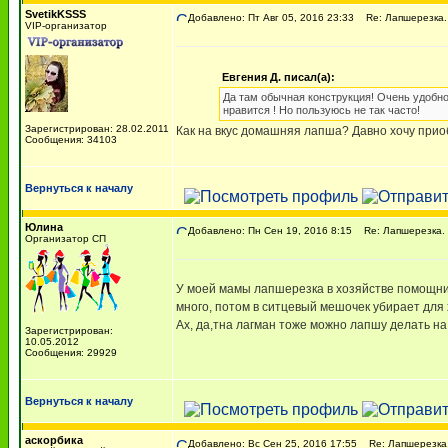
SvetikKSSS
Добавлено: Пт Авг 05, 2016 23:33
Re: Лапшерезка.
VIP-организатор
Евгения Д. писал(а):
Да там обычная конструкция! Очень удобно
нравится ! Но пользуюсь не так часто!
Зарегистрирован: 28.02.2011
Как на вкус домашняя лапша? Давно хочу приоб
Сообщения: 34103
Вернуться к началу
Юлина
Добавлено: Пн Сен 19, 2016 8:15
Re: Лапшерезка. 
Организатор СП
У моей мамы лапшерезка в хозяйстве помощни
много, потом в ситцевый мешочек убирает для
Ах, да,тна лагман тоже можно лапшу делать на
Зарегистрирован:
10.05.2012
Сообщения: 29929
Вернуться к началу
аскорбика
Добавлено: Вс Сен 25, 2016 17:55
Re: Лапшерезка.