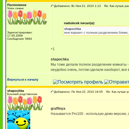
Поспеленок
Добавлено: Вс Ноя 21, 2010 1:13
Re: Как лучше ра
Член семьи
nadulecek писал(а):
shapochka
Зарегистрирован:
мне вариант с полным разделением ближе, Н
17.05.2009
Сообщения: 5664
+1
shapochka
Мы тоже делали полное разделение комнаты - 
неудобно очень, потом сделали наоборот, все 
Вернуться к началу
shapochka
Добавлено: Пн Ноя 22, 2010 16:05
Re: Как лучше р
Близкий родственник
graffinya
Называется Pro100 - использую демо-версию, 