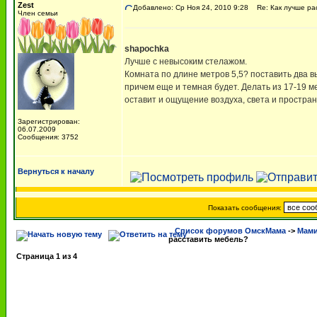
Zest
Добавлено: Ср Ноя 24, 2010 9:28
Re: Как лучше ра
Член семьи
shapochka
Лучше с невысоким стелажом.
Комната по длине метров 5,5? поставить два в
причем еще и темная будет. Делать из 17-19 м
оставит и ощущение воздуха, света и простран
Зарегистрирован:
06.07.2009
Сообщения: 3752
Вернуться к началу
Показать сообщения:
Список форумов ОмскМама
->
Мами
расставить мебель?
Страница
1
из
4