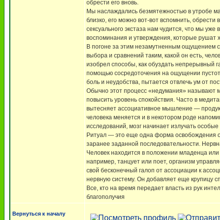
обрести его вновь.
Мы наслаждались безмятежностью в утробе мате
близко, его можно вот-вот вспомнить, обрести 
сексуального экстаза нам чудится, что мы уже 
воспоминания и утверждения, которые рушат х
В погоне за этим незамутненным ощущением с
выбора и сравнений таким, какой он есть, че
изобрел способы, как обуздать непрерывный га
помощью сосредоточения на ощущении пустоты
боль и неудобства, пытается отвлечь ум от по
Обычно этот процесс «недумания» называют м
повысить уровень спокойствия. Часто в меди
вытесняет ассоциативное мышление — продукт
человека меняется и в некотором роде напоми
исследований, мозг начинает излучать особые 
Ритуал — это еще одна форма освобождения о
заранее заданной последовательности. Нервна
Человек находится в положении младенца или 
например, танцует или поет, организм управл
свой бесконечный галоп от ассоциации к ассоци
нервную систему. Он добавляет еще крупицу с
Все, кто на время передает власть из рук инт
благополучия
Вернуться к началу