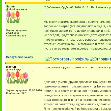
Sunny
Добавлено: Ср Дек 08, 2010 16:18
Re: Ребенок и р
Добрый приятель
Мы стали знакомить ребенка с различными общ
вопросы о смерти (все ли умирают, а он,а я, и
Зарегистрирован:
нас, живет ли кто-то на других планетах и т.п.
27.12.2009
не посадят, будет спокойно жить,потом умрет, 
Сообщения: 258
Чтоб ответить на некоторые вопросы пытливого
ответы:"Возможно так... а возможно и этак...
пусть сам размышляет и делает, повзрослев, с
Вернуться к началу
Мари28
Добавлено: Ср Дек 15, 2010 14:50
Re: Ребенок и р
Давний друг
Девочки,а у меня другая проблема,мой муж и м
прихожанка,живет тока церквью и т.д.Так вот мо
Зарегистрирован: 11.08.2010
городе),она сразу же начинает таскать моего 
Сообщения: 922
пойдут гулять около храма и в храме втом числ
Дома тоже висят иконы и дочь моя на них пока
этому с малолетства,и будет считать должном х
Я не против чтобы мой ребенок верил в бога,ка