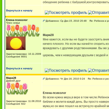
обещение ребенка с бабушкой,контролировать п
Вернуться к началу
Елена-психолог
Добавлено: Ср Дек 15, 2010 20:48
Re: Ребенок и р
Член семьи
Мари28
Мне кажется, если вы не будете заострять вни
ничего плохого. Но если вы начнёте спорить из
враждовать с другими родственниками. Вы же у
Зарегистрирован: 10.11.2009
церковь, чем к неверующим друзьям с водкой и
Сообщения: 8001
Вернуться к началу
Мари28
Добавлено: Чт Дек 16, 2010 0:24
Re: Ребенок и ре
Давний друг
Елена-психолог
Во всем нужна мера,в вере в том числе.Ребено
Зарегистрирован: 11.08.2010
библии и молитв каждй день. Вы просто наверн
Сообщения: 922
мужа,но он мне пошел на встречу,по крайней ме