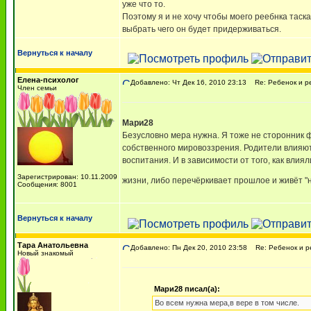
уже что то.
Поэтому я и не хочу чтобы моего реебнка тас
выбрать чего он будет придерживаться.
Вернуться к началу
Елена-психолог
Добавлено: Чт Дек 16, 2010 23:13
Re: Ребенок и р
Член семьи
Мари28
Безусловно мера нужна. Я тоже не сторонник 
собственного мировоззрения. Родители влияют 
воспитания. И в зависимости от того, как вли
Зарегистрирован: 10.11.2009
жизни, либо перечёркивает прошлое и живёт "
Сообщения: 8001
Вернуться к началу
Тара Анатольевна
Добавлено: Пн Дек 20, 2010 23:58
Re: Ребенок и р
Новый знакомый
Мари28 писал(а):
Во всем нужна мера,в вере в том числе.