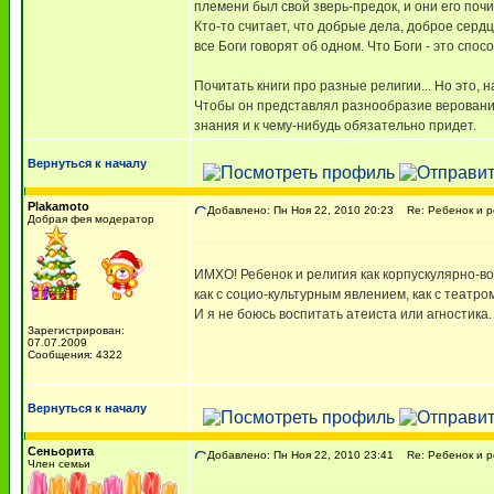
племени был свой зверь-предок, и они его почи
Кто-то считает, что добрые дела, доброе сердц
все Боги говорят об одном. Что Боги - это спос
Почитать книги про разные религии... Но это, н
Чтобы он представлял разнообразие верований 
знания и к чему-нибудь обязательно придет.
Вернуться к началу
Plakamoto
Добавлено: Пн Ноя 22, 2010 20:23
Re: Ребенок и р
Добрая фея модератор
ИМХО! Ребенок и религия как корпускулярно-во
как с социо-культурным явлением, как с театро
И я не боюсь воспитать атеиста или агностика.
Зарегистрирован:
07.07.2009
Сообщения: 4322
Вернуться к началу
Сеньорита
Добавлено: Пн Ноя 22, 2010 23:41
Re: Ребенок и р
Член семьи