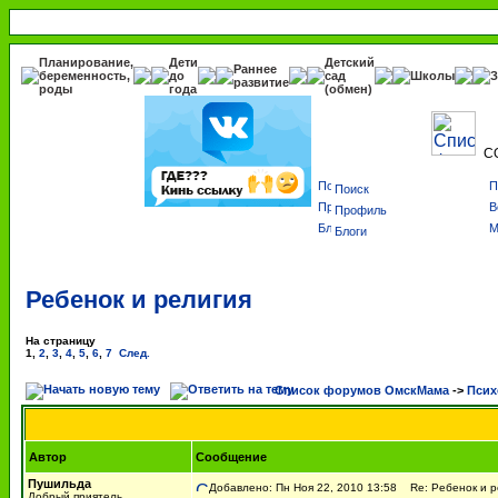
Планирование,
Дети
Детский
Раннее
беременность,
до
сад
Школы
З
развитие
роды
года
(обмен)
С
Поиск
Профиль
Блоги
Ребенок и религия
На страницу
1
,
2
,
3
,
4
,
5
,
6
,
7
След.
Список форумов ОмскМама
->
Псих
Автор
Сообщение
Пушильда
Добавлено: Пн Ноя 22, 2010 13:58
Re: Ребенок и р
Добрый приятель