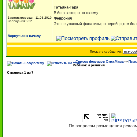
Татьяна-Тара
В бога верю,но по своему.
Зарегистрирован: 11.08.2010
Феврония
Сообщения: 922
Это не ужасный фанатизм,но перебор,тем боле
Вернуться к началу
Показать сообщения:
Список форумов ОмскМама
->
Псих
Ребенок и религия
Страница
1
из
7
По вопросам размещения рекламы