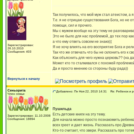
Так получилось, что мой муж стал атеистом, а я,
Т.е. я не отрицаю существования Бога, но не о
помощи, сил и прочего.
Мы с мужем вообще на эту тему не разговарива
Это не было для нас проблемой, до тех пор как
а что ему ответь совсем не знаю(((
Зарегистрирован:
Я не хочу влиять на его восприятие Бога и рели
26.10.2010
Сообщения: 403
Так что же отвечать что бы не склонить его к с
Как объяснить для чего нужна церковь?? (на да
Может кто то сталкивался с похожей проблемой
Да и просто мнению со стороны буду рада))
Вернуться к началу
Сеньорита
Добавлено: Пн Ноя 22, 2010 14:31
Re: Ребенок и р
Член семьи
Пушильда
Есть детские книги на эту тему.
Зарегистрирован: 11.10.2008
Сообщения: 18894
Для начала можно просто познакомить ребенка 
всех греет и дает жизнь. Рассказать про Древн
Кто-то считает, что звери. Рассказать про тот