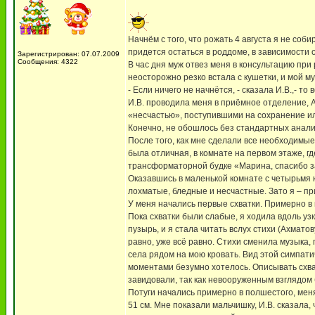
Начнём с того, что рожать 4 августа я не со
придется остаться в роддоме, в зависимости о
Зарегистрирован: 07.07.2009
Сообщения: 4322
В час дня муж отвез меня в консультацию при
неосторожно резко встала с кушетки, и мой м
- Если ничего не начнётся, - сказала И.В.,- т
И.В. проводила меня в приёмное отделение, А
«несчастью», поступившими на сохранение или
Конечно, не обошлось без стандартных анали
После того, как мне сделали все необходимые
была отличная, в комнате на первом этаже, г
трансформаторной будке «Марина, спасибо за
Оказавшись в маленькой комнате с четырьмя кр
лохматые, бледные и несчастные. Зато я – при
У меня начались первые схватки. Примерно в п
Пока схватки были слабые, я ходила вдоль узк
пузырь, и я стала читать вслух стихи (Ахмато
равно, уже всё равно. Стихи сменила музыка,
села рядом на мою кровать. Вид этой симпат
моментами безумно хотелось. Описывать схват
завидовали, так как невооруженным взглядом 
Потуги начались примерно в полшестого, меня 
51 см. Мне показали мальчишку, И.В. сказала,