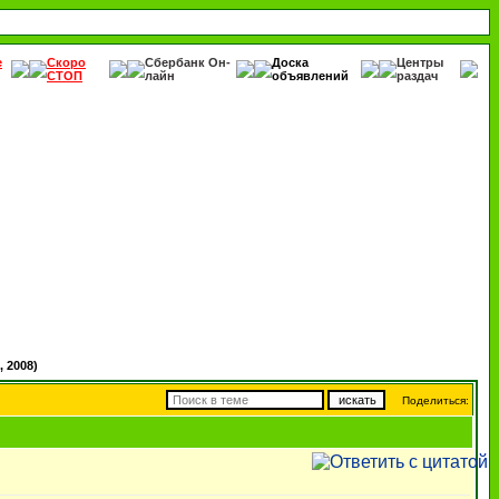
е
Скоро
Сбербанк Он-
Доска
Центры
СТОП
лайн
объявлений
раздач
, 2008)
Поделиться: