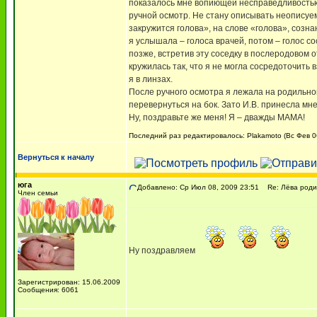
показалось мне вопиющей несправедливостью.
ручной осмотр. Не стану описывать неописуем
закружится голова», на слове «голова», созн
я услышала – голоса врачей, потом – голос со
позже, встретив эту соседку в послеродовом 
кружилась так, что я не могла сосредоточить 
я в линзах.
После ручного осмотра я лежала на родильном
перевернуться на бок. Зато И.В. принесла мн
Ну, поздравьте же меня! Я – дважды МАМА!
Последний раз редактировалось: Plakamoto (Вс Фев 06
Вернуться к началу
юга
Добавлено: Ср Июл 08, 2009 23:51
Re: Лёва родил
Член семьи
Ну поздравляем
Зарегистрирован: 15.06.2009
Сообщения: 6061