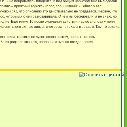
о И.В. не понравилась плацента, и под общим наркозом мне был сделан
 помню – приятный мужской голос, сообщивший: «Сейчас у вас
уковой ряд, что описанию это действительно не поддается. Первое, что
ос, которым я с ней разговаривала. О чем мы беседовали, я не знаю, но
вполне. Ещё минут 10 после окончания действия наркоза голова у меня
ыла снять контактные линзы, в которых приехала в роддом. Так что родила
ла спина, копчик я не чувствовала совсем, очень хотелось
тебе из родзала звоню!», напрашиваться на поздравления.