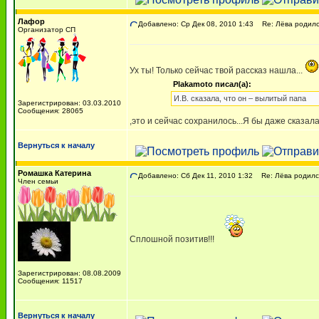
Лафор
Добавлено: Ср Дек 08, 2010 1:43
Re: Лёва родился
Организатор СП
Ух ты! Только сейчас твой рассказ нашла...
Plakamoto писал(а):
И.В. сказала, что он – вылитый папа
Зарегистрирован: 03.03.2010
Сообщения: 28065
,это и сейчас сохранилось...Я бы даже сказа
Вернуться к началу
Ромашка Катерина
Добавлено: Сб Дек 11, 2010 1:32
Re: Лёва родился
Член семьи
Сплошной позитив!!!
Зарегистрирован: 08.08.2009
Сообщения: 11517
Вернуться к началу