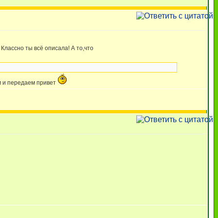
Классно ты всё описала! А то,что
м и передаем привет