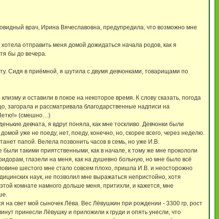
льновидный врач, Ирина Вячеславовна, предупредила, что возможно мне
 хотела отправить меня домой дожидаться начала родов, как я
тя бы до вечера.
ту. Сидя в приёмной, я шутила с двумя девчонками, товарищами по
лизму и оставили в покое на некоторое время. К слову сказать, погода
ицо, загорала и рассматривала благодарственные надписи на
 Петю!» (смешно…)
енькие девчата, я вдруг поняла, как мне тоскливо. Девчонки были
мой уже не поеду, нет, поеду, конечно, но, скорее всего, через неделю.
танет папой. Велела позвонить часов в семь, но уже И.В.
не были такими приятственными, как в начале, к тому же мне прокололи
оридорам, глазели на меня, как на душевно больную, но мне было всё
половине шестого мне стало совсем плохо, пришла И.В. и неосторожно
дицинских наук, не позволил мне выражаться непристойно, хотя
 этой комнате намного дольше меня, притихли, и кажется, мне
ше.
я на свет мой сыночек Лёва. Вес Лёвушкин при рождении - 3300 гр, рост
 минут принесли Лёвушку и приложили к груди и опять унесли, что