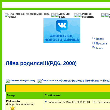
Планирование, беременность,
Дети до
Раннее
роды
года
развитие
Поиск
Профиль
Блоги
Лёва родился!!!(РД6, 2008)
Список форумов ОмскМама
->
Пузо
Автор
Сообщение
Plakamoto
Добавлено: Ср Июл 08, 2009 23:13
Re: Лёва родил
Добрая фея модератор