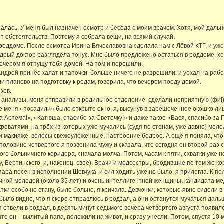
биралась. У меня был назначен осмотр и беседа с моим врачом. Хотя, мой да
т обстоятельств. Поэтому я собрала вещи, на всякий случай.
 роддоме. После осмотра Ирина Вячеславовна сделала нам с Лёвой КТГ, и уже
удрый доктор разглядела тонус. Мне было предложено остаться в роддоме, хо
о вечером я отпущу тебя домой. На том и порешили.
ндрей принёс халат и тапочки, больше ничего не разрешили, и уехал на рабо
 планово на подготовку к родам, говорила, что вечером поеду домой.
зов.
 анализы, меня отправили в родильное отделение, сделали неприятную (фи!) к
де меня «посадили» было открыто окно, я, высунув в зарешеченное окошко л
 Артёма!», «Катюша, спасибо за Светочку!» и даже такое «Вася, спасибо за
оватями, на трёх из которых уже мучались (судя по стонам, уже давно) молод
 макияже, волосы свежеуложенные, настроение бодрое. А ещё я поняла, что до
оловине четвертого я позвонила мужу и сказала, что сегодня он второй раз с
ого больничного коридора, сначала молча. Потом, часам к пяти, схватки уже 
ву, Вертинского, и, наконец, своё). Врачи и медсестры, бродившие по тем же к
 пара песен в исполнении Шевчука, и сил ходить уже не было, я прилегла. К 
ичной молодой (около 35 лет) и очень интеллигентной женщины, кандидата ме
ки особо не стану, было больно, я кричала. Девчонки, которые явно сидели в
было видно, что я скоро отправлюсь в родзал, а они останутся мучаться даль
отвели в родзал, в десять минут седьмого вечера четвертого августа появилс
 что он – вылитый папа, положили на живот, и сразу унесли. Потом, спустя 10