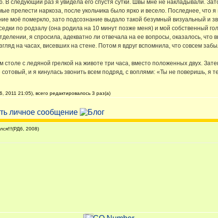
 В следующий раз я увидела его спустя сутки. Швы мне не накладывали. Зат
ые прелести наркоза, после укольчика было ярко и весело. Последнее, что я
ание моё померкло, зато подсознание выдало такой безумный визуальный и зв
седки по родзалу (она родила на 10 минут позже меня) и мой собственный гол
отделении, я спросила, адекватно ли отвечала на ее вопросы, оказалось, что 
взгляд на часах, висевших на стене. Потом я вдруг вспомнила, что совсем заб
 столе с ледяной грелкой на животе три часа, вместо положенных двух. Затек
е сотовый, и я кинулась звонить всем подряд, с воплями: «Ты не поверишь, я 
, 2011 21:05), всего редактировалось 3 раз(а)
ся!!!(РД6, 2008)