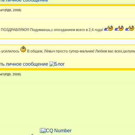
!!!(РД6, 2008)
ПОЗДРАВЛЯЮ!!! Подумаешь,с опозданием всего в 2,4 года!
ла-усилилось
В общем, Лёвыч просто супер-мальчик! Любим вас всех,целуе
!!!(РД6, 2008)