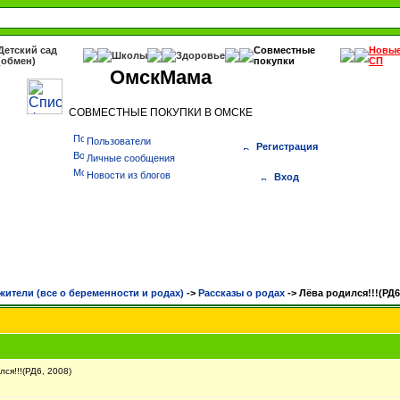
Детский сад
Совместные
Новы
Школы
Здоровье
(обмен)
покупки
СП
ОмскМама
СОВМЕСТНЫЕ ПОКУПКИ В ОМСКЕ
Пользователи
Регистрация
Личные сообщения
Новости из блогов
Вход
жители (все о беременности и родах)
->
Рассказы о родах
->
Лёва родился!!!(РД6
ся!!!(РД6, 2008)