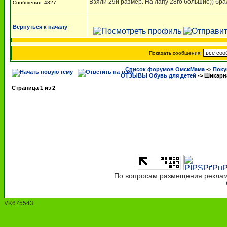
Взяли 29й размер. На лапу 28го большие)) бра
Сообщения: 4327
Вернуться к началу
Показать сообщения:
Список форумов ОмскМама
->
Поку
ОТЗЫВЫ Обувь для детей
->
Шикарна
Страница
1
из
2
По вопросам размещения рекламы
VK675543