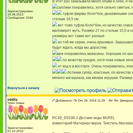
В этот раз заказывала много обуви и себе, и не
сапожки понравились, хотя сильно смятые, 
Зарегистрирован:
туфли фирмы Коло*бок, дешевенькие совс
16.08.2013
Сообщения: 3194
стельке 16,5 см.
вот тоже туфли Коло*бок, но качество совсе
маломерят жуть. Размер 27 по стельке 15,5 и н
размеры вот такие вот разные.
из той же серии, очень красивые. Заказывала
будут ждать, когда мы дорастем.
мне понравились мокасины. Хорошие по каче
по качеству средне, хотя пока новые ниче
от кед я в восторге. Очень понравились, кла
ботинки супер, классные, по качеству 
мягкого материала, как мягкие игрушки. Размер 
Вернуться к началу
oddity
Добавлено: Пт Окт 28, 2016 11:20
Re: Re: Шикарная
Член семьи
RC49_D5338-2 Детские кеды MUFEL
коментарий Материал верха: Текстиль Матери
Зарегистрирован:
01.10.2010