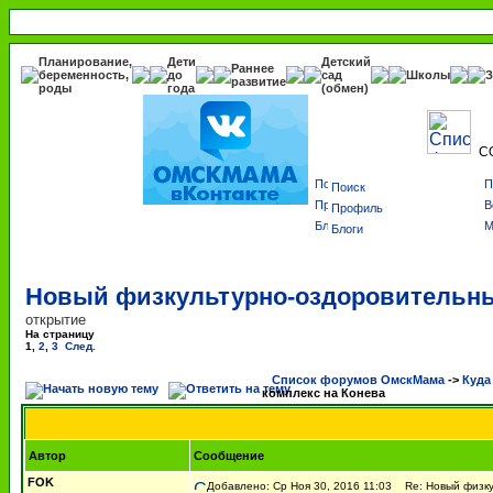
Планирование,
Дети
Детский
Раннее
беременность,
до
сад
Школы
З
развитие
роды
года
(обмен)
С
Поиск
Профиль
Блоги
Новый физкультурно-оздоровительны
открытие
На страницу
1
,
2
,
3
След.
Список форумов ОмскМама
->
Куда
комплекс на Конева
Автор
Сообщение
FOK
Добавлено: Ср Ноя 30, 2016 11:03
Re: Новый физкул