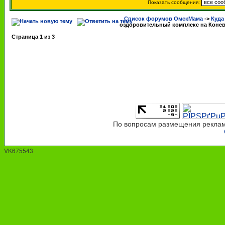
Показать сообщения:
Список форумов ОмскМама
->
Куда
оздоровительный комплекс на Коне
Страница
1
из
3
По вопросам размещения рекламы
VK675543