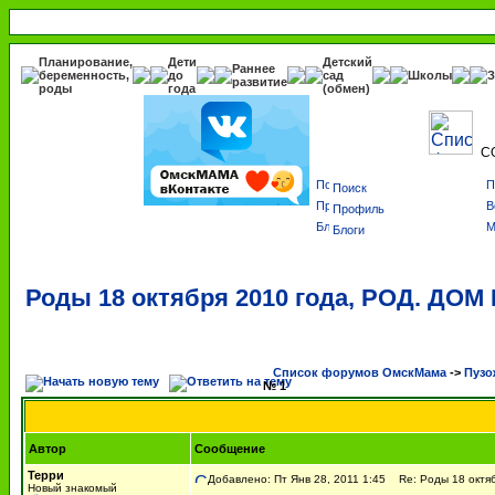
Планирование,
Дети
Детский
Раннее
беременность,
до
сад
Школы
З
развитие
роды
года
(обмен)
С
Поиск
Профиль
Блоги
Роды 18 октября 2010 года, РОД. ДОМ
Список форумов ОмскМама
->
Пузо
№ 1
Автор
Сообщение
Терри
Добавлено: Пт Янв 28, 2011 1:45
Re: Роды 18 октяб
Новый знакомый