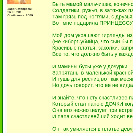
Быть мамой мальчишек, конечно
Зарегистрирован:
Солдатики, ружья, в затяжках п
26.03.2010
Сообщения: 2089
Там грязь под ногтями, с друз
Вот мне подарила ПРИНЦЕССУ 
Мой дом украшают гирлянды из 
(Не киборг-убийца, что сын бы п
Красивые платья, заколки, капр
Все то, что должно быть у кажд
И мамины бусы уже у дочурки
Запрятаны в маленькой красной
И тушь для ресниц вот как меся
Но дочь говорит, что ее не видал
И знайте, что нету счастливее п
Который стал папою ДОЧКИ когд
Она его нежно целует при встре
И папа счастливейший ходит ве
Он так умиляется в платье девч