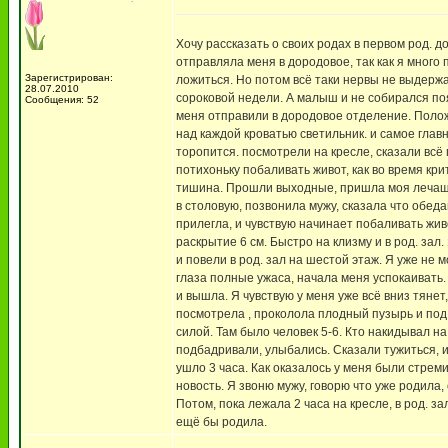
Хочу рассказать о своих родах в первом род. д
отправляла меня в дородовое, так как я много 
Зарегистрирован:
ложиться. Но потом всё таки нервы не выдержа
28.07.2010
сороковой недели. А малыш и не собирался поя
Сообщения: 52
меня отправили в дородовое отделение. Положил
над каждой кроватью светильник. и самое главн
торопится. посмотрели на кресле, сказали всё 
потихоньку побаливать живот, как во время крит
тишина. Прошли выходные, пришла моя лечащая 
в столовую, позвонила мужу, сказала что обеда
прилегла, и чувствую начинает побаливать живо
раскрытие 6 см. Быстро на клизму и в род. за
и повели в род. зал на шестой этаж. Я уже не
глаза полные ужаса, начала меня успокаивать.
и вышла. Я чувствую у меня уже всё вниз тянет,
посмотрела , проколола плодный пузырь и под 
силой. Там было человек 5-6. Кто накидывал на
подбадривали, улыбались. Сказали тужиться, и 
ушло 3 часа. Как оказалось у меня были стре
новость. Я звоню мужу, говорю что уже родила, 
Потом, пока лежала 2 часа на кресле, в род. за
ещё бы родила.