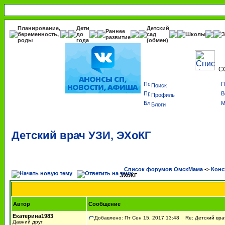
Планирование,
Дети
Детский
Раннее
беременность,
до
сад
Школы
З
развитие
роды
года
(обмен)
С
Поиск
Профиль
Блоги
Детский врач УЗИ, ЭХоКГ
Список форумов ОмскМама
->
Конс
ЭХоКГ
Автор
Сообщение
Екатерина1983
Добавлено: Пт Сен 15, 2017 13:48
Re: Детский вра
Давний друг