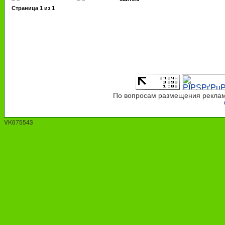
Страница
1
из
1
По вопросам размещения рекламы
VK675543