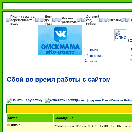
Планирование,
Дети
Детский
Раннее
беременность,
до
сад
Школы
З
развитие
роды
года
(обмен)
С
Поиск
Профиль
Блоги
Сбой во время работы с сайтом
Список форумов ОмскМама
->
Добр
Автор
Сообщение
Irishka59
Добавлено: Сб Янв 09, 2021 17:39
Re: Сбой во вр