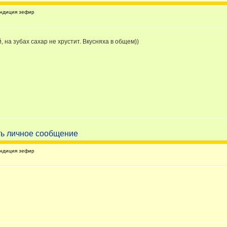
ндиция зефир
 на зубах сахар не хрустит. Вкусняха в общем))
ндиция зефир