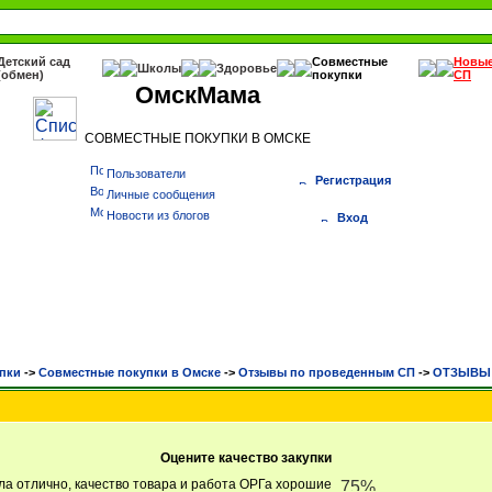
Детский сад
Совместные
Новы
Школы
Здоровье
(обмен)
покупки
СП
ОмскМама
СОВМЕСТНЫЕ ПОКУПКИ В ОМСКЕ
Пользователи
Регистрация
Личные сообщения
Новости из блогов
Вход
пки
->
Cовместные покупки в Омске
->
Отзывы по проведенным СП
->
ОТЗЫВЫ Е
Оцените качество закупки
ла отлично, качество товара и работа ОРГа хорошие