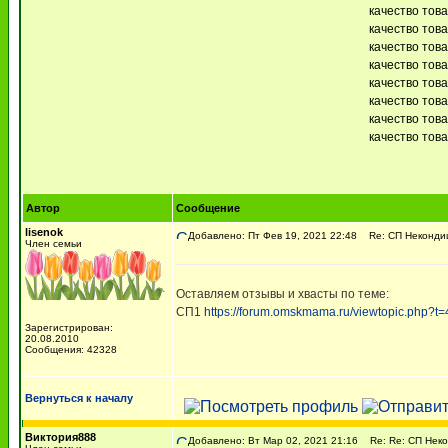
качество тов
качество това
качество тов
качество това
качество това
качество това
качество това
качество това
Автор
Сообщение
lisenok
Добавлено: Пт Фев 19, 2021 22:48
Re: СП Неконди
Член семьи
Оставляем отзывы и хвасты по теме:
СП1
https://forum.omskmama.ru/viewtopic.php?t
Зарегистрирован:
20.08.2010
Сообщения: 42328
Вернуться к началу
Виктория888
Добавлено: Вт Мар 02, 2021 21:16
Re: Re: СП Неко