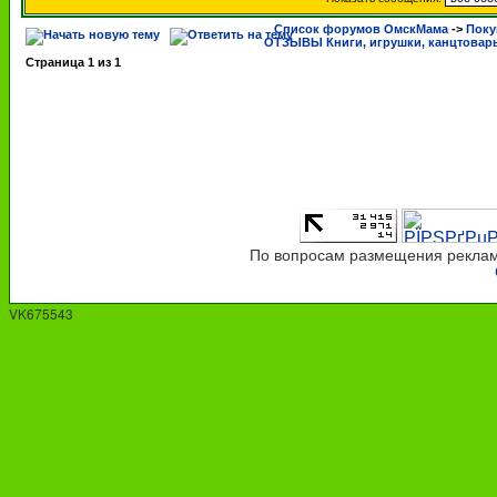
Список форумов ОмскМама
->
Поку
ОТЗЫВЫ Книги, игрушки, канцтовар
Страница
1
из
1
По вопросам размещения рекламы
VK675543