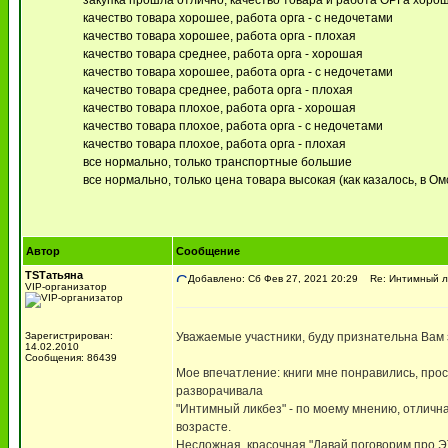
закупка прошла отлично, качество товара и работа ОРГа хоро
качество товара хорошее, работа орга - с недочетами
качество товара хорошее, работа орга - плохая
качество товара среднее, работа орга - хорошая
качество товара хорошее, работа орга - с недочетами
качество товара среднее, работа орга - плохая
качество товара плохое, работа орга - хорошая
качество товара плохое, работа орга - с недочетами
качество товара плохое, работа орга - плохая
все нормально, только транспортные большие
все нормально, только цена товара высокая (как казалось, в Ом
Автор
Сообщение
TSТатьяна
Добавлено: Сб Фев 27, 2021 20:29
Re: Интимный ли
VIP-организатор
Зарегистрирован:
Уважаемые участники, буду признательна Вам 
14.02.2010
Сообщения: 86439
Мое впечатление: книги мне понравились, прос
разворачивала
"Интимный ликбез" - по моему мнению, отличн
возрасте.
Несложная, красочная "Давай поговорим про ЭТ