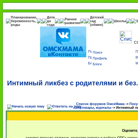
Планирование,
Дети
Детский
Раннее
беременность,
до
сад
Школы
З
развитие
роды
года
(обмен)
С
Поиск
Профиль
Блоги
Интимный ликбез с родителями и бе
Список форумов ОмскМама
->
Поку
канцтовары, журналы
->
Интимный ли
Оцените,