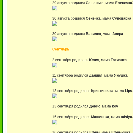
29 августа родился
Сашенька
, мама
Еленочка
30 августа родился
Сенечка
, мама
Суповарка
30 августа родился
Василек
, мама
Звера
Сентябрь
2 сентября родилась
Юлия
, мама
Татианка
11 сентябра родился
Даниил
, мама
Янушка
13 сентября родилась
Кристиночка
, мама
Lips
13 сентября родился
Денис
, мама
kov
15 сентября родилась
Машенька
, мама
taisiya
16 сентября родился
Ефим
, мама
Ефимушка