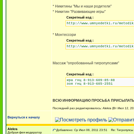
* Никитины "Мы и наши родители"
* Никитин "Развивающие игры"
Секретный код :
http://www.umnyedetki.ru/metodik
* Монтессори
Секретный код :
http://www.umnyedetki.ru/metodik
Массаж "опробованный тигропупсами"
Секретный код :
ира гнц 8-913-609-85-88
зоя гнц 8-913-605-2551
ВСЮ ИНФОРМАЦИЮ ПРОСЬБА ПРИСЫЛАТЬ 
Последний раз редактировалось: Alekra (Вт Июл 12, 20
Вернуться к началу
Alekra
Добавлено: Ср Июл 06, 2011 23:51
Re: Тигропупсы 
Добрая фея модератор