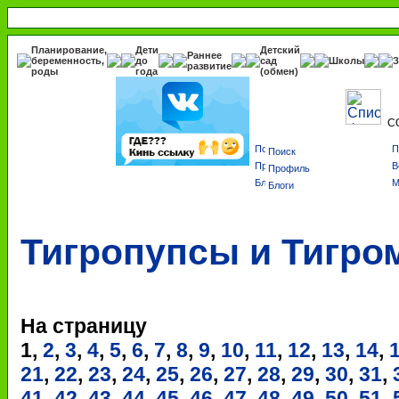
Планирование,
Дети
Детский
Раннее
беременность,
до
сад
Школы
З
развитие
роды
года
(обмен)
С
Поиск
Профиль
Блоги
Тигропупсы и Тигро
На страницу
1
,
2
,
3
,
4
,
5
,
6
,
7
,
8
,
9
,
10
,
11
,
12
,
13
,
14
,
21
,
22
,
23
,
24
,
25
,
26
,
27
,
28
,
29
,
30
,
31
,
41
,
42
,
43
,
44
,
45
,
46
,
47
,
48
,
49
,
50
,
51
,