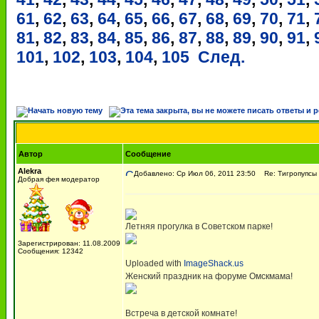
61
,
62
,
63
,
64
,
65
,
66
,
67
,
68
,
69
,
70
,
71
,
81
,
82
,
83
,
84
,
85
,
86
,
87
,
88
,
89
,
90
,
91
,
101
,
102
,
103
,
104
,
105
След.
Автор
Сообщение
Alekra
Добавлено: Ср Июл 06, 2011 23:50
Re: Тигропупсы 
Добрая фея модератор
Летняя прогулка в Советском парке!
Зарегистрирован: 11.08.2009
Сообщения: 12342
Uploaded with
ImageShack.us
Женский праздник на форуме Омскмама!
Встреча в детской комнате!