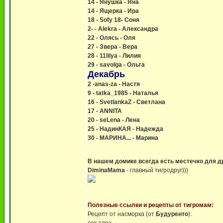
14 - Янушка - Яна
14 - Ящерка - Ира
18 - Sofy 18- Соня
2- - Alekra - Александра
22 - Олясь - Оля
27 - Звера - Вера
28 - 11lilya - Лилия
29 - savolga - Ольга
Декабрь
2 -anas-za - Настя
9 - tatka_1985 - Наталья
16 - SvetlankaZ - Светлана
17 - ANNITA
20 - seLena - Лена
25 - НадинКАЯ - Надежда
30 - МАРИНА... - Марина
В нашем домике всегда есть местечко для д
DiminaMama
- главный тигродруг)))
Полезные ссылки и рецепты от тигромам:
Рецепт от насморка (от
Будуренто
):