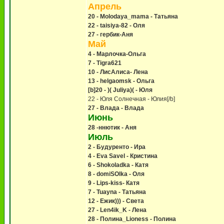
Апрель
20 - Molodaya_mama - Татьяна
22 - taisiya-82 - Оля
27 - гербик-Аня
Май
4 - Марлочка-Ольга
7 - Tigra621
10 - ЛисАлиса- Лена
13 - helgaomsk - Ольга
[b]20 - )( Juliya)( - Юля
22 - Юля Солнечная - Юлия[/b]
27 - Влада - Влада
Июнь
28 -ннютик - Аня
Июль
2 - Будуренто - Ира
4 - Eva Savel - Кристина
6 - Shokoladka - Катя
8 - domiSOlka - Оля
9 - Lips-kiss- Катя
7 - Tuayna - Татьяна
12 - Ежик))) - Света
27 - Len4ik_K - Лена
28 - Полина_Lioness - Полина