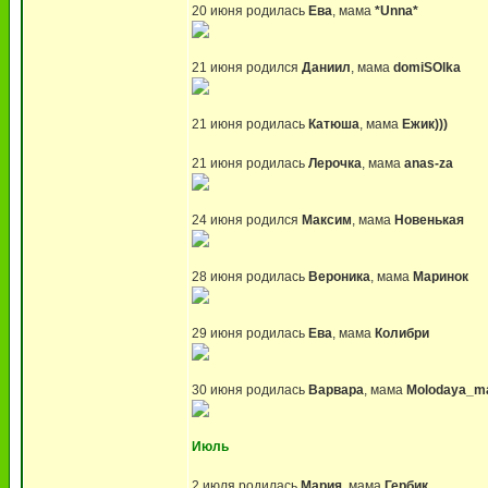
20 июня родилась
Ева
, мама
*Unna*
21 июня родился
Даниил
, мама
domiSOlka
21 июня родилась
Катюша
, мама
Ежик)))
21 июня родилась
Лерочка
, мама
anas-za
24 июня родился
Максим
, мама
Новенькая
28 июня родилась
Вероника
, мама
Маринок
29 июня родилась
Ева
, мама
Колибри
30 июня родилась
Варвара
, мама
Molodaya_
Июль
2 июля родилась
Мария
, мама
Гербик