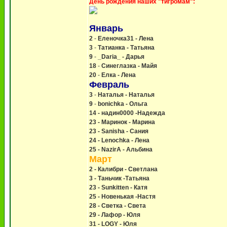
День рождения наших "тигромам":
Январь
2
-
Еленочка31 - Лена
3
-
Татианка - Татьяна
9
-
_Daria_ - Дарья
18
-
Синеглазка - Майя
20
-
Елка - Лена
Февраль
3
-
Наталья - Наталья
9
-
bonichka - Ольга
14 - надин0000 -Надежда
23 - Маринок - Марина
23 - Sanisha - Сания
24 - Lenochka - Лена
25 - NazirA - Альбина
Март
2 - Калибри - Светлана
3 - Таньчик -Татьяна
23 - Sunkitten - Катя
25 - Новенькая -Настя
28 - Светка - Света
29 - Лафор - Юля
31 - LOGY - Юля