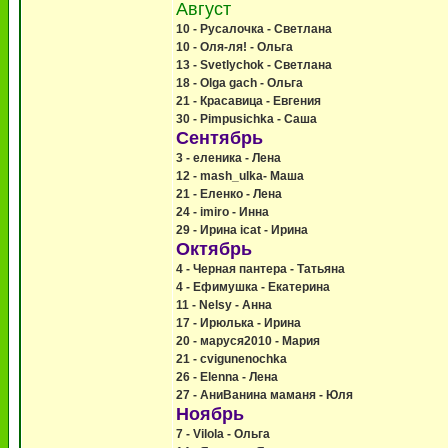
Август
10 - Русалочка - Светлана
10 - Оля-ля! - Ольга
13 - Svetlychok - Светлана
18 - Olga gach - Ольга
21 - Красавица - Евгения
30 - Pimpusichka - Саша
Сентябрь
3 - еленика - Лена
12 - mash_ulka- Маша
21 - Еленко - Лена
24 - imiro - Инна
29 - Ирина icat - Ирина
Октябрь
4 - Черная пантера - Татьяна
4 - Ефимушка - Екатерина
11 - Nelsy - Анна
17 - Ирюлька - Ирина
20 - маруся2010 - Мария
21 - cvigunenochka
26 - Elenna - Лена
27 - АниВанина маманя - Юля
Ноябрь
7 - Vilola - Ольга