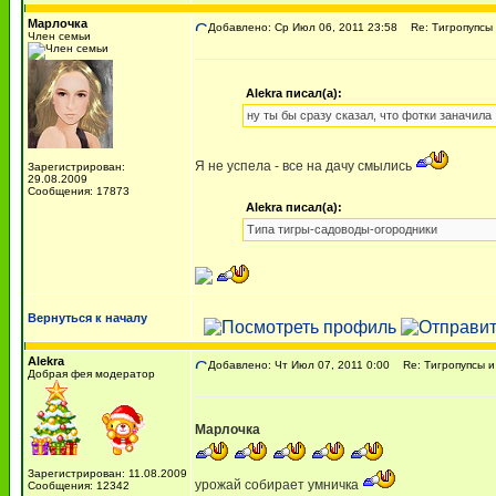
Марлочка
Добавлено: Ср Июл 06, 2011 23:58
Re: Тигропупсы 
Член семьи
Alekra писал(а):
ну ты бы сразу сказал, что фотки заначила
Я не успела - все на дачу смылись
Зарегистрирован:
29.08.2009
Сообщения: 17873
Alekra писал(а):
Типа тигры-садоводы-огородники
Вернуться к началу
Alekra
Добавлено: Чт Июл 07, 2011 0:00
Re: Тигропупсы и
Добрая фея модератор
Марлочка
Зарегистрирован: 11.08.2009
урожай собирает умничка
Сообщения: 12342