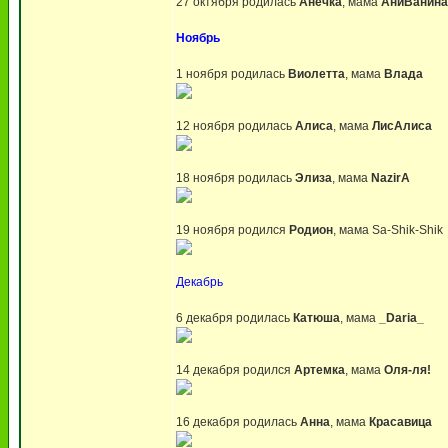
27 октября родилась
Анечка
, мама
АниВанина
Ноябрь
1 ноября родилась
Виолетта
, мама
Влада
12 ноября родилась
Алиса
, мама
ЛисАлиса
18 ноября родилась
Элиза
, мама
NazirA
19 ноября родился
Родион
, мама Sa-Shik-Shik
Декабрь
6 декабря родилась
Катюша
, мама
_Daria_
14 декабря родился
Артемка
, мама
Оля-ля!
16 декабря родилась
Анна
, мама
Красавица