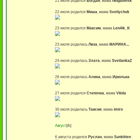
21 июля родился
Богдан
, мама
helgaomsk
22 июля родился
Миша
, мама
Svetlychok
23 июля родился
Максим
, мама
Len4ik_K
23 июля родилась
Лиза
, мама
МАРИНА...
24 июля родилась
Злата
, мама
SvetlankaZ
26 июля родилась
Алина
, мама
Ирюлька
27 июля родился
Степочка
, мама
Vilola
30 июля родилась
Таисия
, мама
imiro
Август
[/b]
6 августа родился
Руслан
, мама
Sunkitten