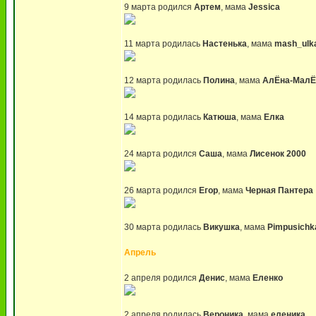
9 марта родился
Артем
, мама
Jessica
11 марта родилась
Настенька
, мама
mash_ulk
12 марта родилась
Полина
, мама
АлЁна-МалЁ
14 марта родилась
Катюша
, мама
Елка
24 марта родился
Саша
, мама
Лисенок 2000
26 марта родился
Егор
, мама
Черная Пантера
30 марта родилась
Викушка
, мама
Pimpusichk
Апрель
2 апреля родился
Денис
, мама
Еленко
2 апреля родилась
Вероника
, мама
еленика