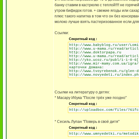
банку ставим в кастрюлю с теплой!!!! не горяче
утром бифидок готов. + свежие ягоды или саха
плюс такого напитка в том что он без консерва
молоко лучше взять пастеризованное если для
Ссылки:
Секретный код :
http://www.babyblog.ru/user/Lomi
http://www.u-mama.ru/read/articl
http://www.doktorpapa.ru
http://www.u-mama.ru/read/articl
http://yko.ucoz.ru/publ/1-1-0-6[
http://www.mir-mamy.com.ua/igra/
карточки Домана:
http://www.tvoyrebenok.ru/glen-d
http://www.novyedeti.ru/index.ph
Ссылки на литературу о детях:
* Масару Ибука "После трёх уже поздно"
Секретный код :
http://uploadbox.com/files/761fc
* Сесиль Лупан "Поверь в своё дитя"
Секретный код :
http://www.umnyedetki.ru/metodik