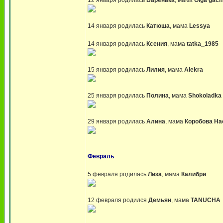
12 января родилась
Варенька
, мама
Olga gach
14 января родилась
Катюша
, мама
Lessya
14 января родилась
Ксения
, мама
tatka_1985
15 января родилась
Лилия
, мама
Alekra
25 января родилась
Полина
, мама
Shokoladka
29 января родилась
Алина
, мама
Коробова На
Февраль
5 февраля родилась
Лиза
, мама
Калибри
12 февраля родился
Демьян
, мама
TANUCHA