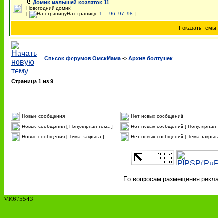
Домик малышей козляток 11
Новогодний домик!
[
На страницу:
1
...
96
,
97
,
98
]
Показать темы
Список форумов ОмскМама
->
Архив болтушек
Страница
1
из
9
Новые сообщения
Нет новых сообщений
Новые сообщения [ Популярная тема ]
Нет новых сообщений [ Популярная 
Новые сообщения [ Тема закрыта ]
Нет новых сообщений [ Тема закрыта
По вопросам размещения реклам
VK675543