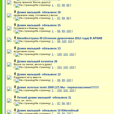
Весна пришла! Весне дорогу!
[
На страницу:
1
...
97
,
98
,
99
]
Домик малышей- обезьянок 18
провожаем зиму, готовимся у весне.
[
На страницу:
1
...
97
,
98
,
99
]
Домик малышей- обезьянок 15
Готовимся к Новому году
[
На страницу:
1
...
98
,
99
,
100
]
МиниБолтушка-30 (Осенние дракончики 2012 года) В АРХИВ
[
На страницу:
1
...
99
,
100
,
101
]
Домик малышей- обезьянок 13
встречаем осень
[
На страницу:
1
...
100
,
101
,
102
]
Домик малышей козляток 26
Весна за окном, весна в душе)
[
На страницу:
1
...
101
,
102
,
103
]
Домик малышей- обезьянок 12
Радуемся лету вместе
[
На страницу:
1
...
98
,
99
,
100
]
Домик золотых телят 2009 (17) Мы - первоклассники!!!!!!!!
[
На страницу:
1
...
100
,
101
,
102
]
Летний домик малышей -обезьянок 11
Лето, ах, лето...
[
На страницу:
1
...
97
,
98
,
99
]
Домик малышей- обезьянок 10 Юбилейный
[
На страницу:
1
...
98
,
99
,
100
]