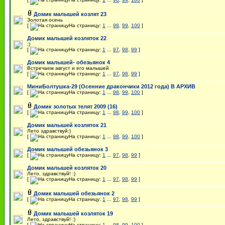
Домик малышей козлят 23
Золотая осень
[
На страницу:
1
...
98
,
99
,
100
]
Домик малышей козляток 22
;)
[
На страницу:
1
...
97
,
98
,
99
]
Домик малышей- обезьянок 4
Встречаем август и его малышей
[
На страницу:
1
...
97
,
98
,
99
]
МиниБолтушка-29 (Осенние дракончики 2012 года) В АРХИВ
[
На страницу:
1
...
98
,
99
,
100
]
Домик золотых телят 2009 (16)
[
На страницу:
1
...
98
,
99
,
100
]
Домик малышей козляток 21
Лето здравствуй:)
[
На страницу:
1
...
98
,
99
,
100
]
Домик малышей обезьянок 3
[
На страницу:
1
...
97
,
98
,
99
]
Домик малышей козляток 20
Лето, здравствуй! :)
[
На страницу:
1
...
97
,
98
,
99
]
Домик малышей обезьянок 2
[
На страницу:
1
...
97
,
98
,
99
]
Домик малышей козляток 19
Лето, здравствуй! :)
[
На страницу:
1
...
98
,
99
,
100
]