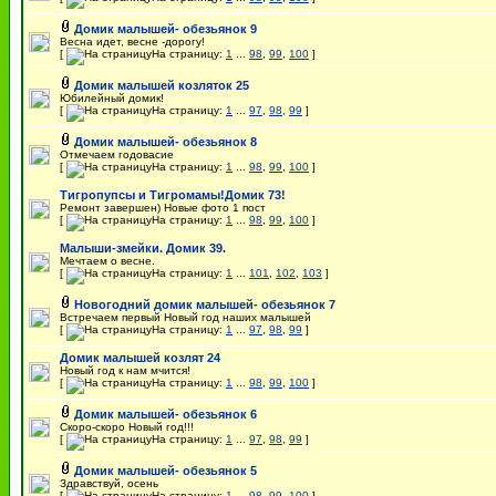
Домик малышей- обезьянок 9
Весна идет, весне -дорогу!
[
На страницу:
1
...
98
,
99
,
100
]
Домик малышей козляток 25
Юбилейный домик!
[
На страницу:
1
...
97
,
98
,
99
]
Домик малышей- обезьянок 8
Отмечаем годовасие
[
На страницу:
1
...
98
,
99
,
100
]
Тигропупсы и Тигромамы!Домик 73!
Ремонт завершен) Новые фото 1 пост
[
На страницу:
1
...
98
,
99
,
100
]
Малыши-змейки. Домик 39.
Мечтаем о весне.
[
На страницу:
1
...
101
,
102
,
103
]
Новогодний домик малышей- обезьянок 7
Встречаем первый Новый год наших малышей
[
На страницу:
1
...
97
,
98
,
99
]
Домик малышей козлят 24
Новый год к нам мчится!
[
На страницу:
1
...
98
,
99
,
100
]
Домик малышей- обезьянок 6
Скоро-скоро Новый год!!!
[
На страницу:
1
...
97
,
98
,
99
]
Домик малышей- обезьянок 5
Здравствуй, осень
[
На страницу:
1
...
98
,
99
,
100
]