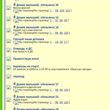
Домик малышей- обезьянок 20
Весна красна!
[
На страницу:
1
...
99
,
100
,
101
]
Домик малышей- обезьянок 14
[
На страницу:
1
...
97
,
98
,
99
]
Домик малышей- обезьянок 16
Новый год к нам мчится!
[
На страницу:
1
...
98
,
99
,
100
]
Говорят наши детишки
[
На страницу:
1
...
15
,
16
,
17
]
Очередь в ДС
Как попасть в ДС
Приветствую всех!
Карапузы на старт!
23 апреля, в субботу, в 10.00 в спорткомплексе «Красная звезда»
переезд
Домик малышей- обезьянок 17
Начинаются двухлетия!
[
На страницу:
1
...
98
,
99
,
100
]
Домик малышей- обезьянок 21
Ждем жару!
[
На страницу:
1
...
98
,
99
,
100
]
Домик малышей- обезьянок 19