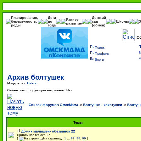
Планирование,
Дети
Детский
Раннее
беременность,
до
сад
Школы
З
развитие
роды
года
(обмен)
С
Поиск
Профиль
Блоги
Архив болтушек
Модератор:
Alekra
Сейчас этот форум просматривают: Нет
Список форумов ОмскМама
->
Болтушки - хохотушки
->
Болтуш
Темы
Домик малышей- обезьянок 22
Приближается осень!
[
На страницу:
1
...
97
,
98
,
99
]