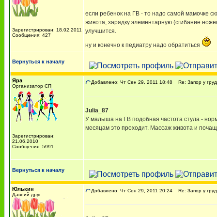
если ребенок на ГВ - то надо самой мамочке 
живота, зарядку элементарную (сгибание ножек 
Зарегистрирован: 18.02.2011
улучшится.
Сообщения: 427
ну и конечно к педиатру надо обратиться
Вернуться к началу
Яра
Добавлено: Чт Сен 29, 2011 18:48
Re: Запор у груд
Организатор СП
Julia_87
У малыша на ГВ подобная частота стула - норма.
месяцам это проходит. Массаж живота и почащ
Зарегистрирован:
21.06.2010
Сообщения: 5991
Вернуться к началу
Юлькин
Добавлено: Чт Сен 29, 2011 20:24
Re: Запор у груд
Давний друг