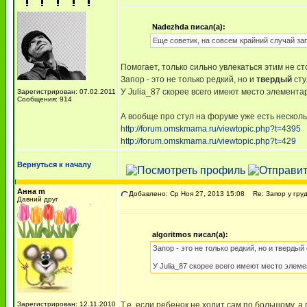
Nadezhda писал(а):
Еще советик, на совсем крайний случай зап
Помогает, только сильно увлекаться этим не ст
Запор - это не только редкий, но и
твердый
сту
У Julia_87 скорее всего имеют место элемента
Зарегистрирован: 07.02.2011
Сообщения: 914
А вообще про стул на форуме уже есть несколь
http://forum.omskmama.ru/viewtopic.php?t=4395
http://forum.omskmama.ru/viewtopic.php?t=429
Вернуться к началу
Анна m
Добавлено: Ср Ноя 27, 2013 15:08
Re: Запор у гру
Давний друг
algoritmos писал(а):
Запор - это не только редкий, но и твердый 
У Julia_87 скорее всего имеют место элеме
Зарегистрирован: 12.11.2010
Т.е. если ребенок не ходит сам по большому, 