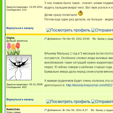
У нас помню было такое - плачет, ножки поджим
Зарегистрирован: 13.05.2011
водить пальцем вокруг него. Вот муж уселся и на
Сообщения: 213
Дочке сразу полегчало
Потом еще один раз делали, не больше - види
Вернуться к началу
Olgita
Добавлено: Пн Окт 03, 2011 23:00
Re: Запор у груд
Добрый приятель
ВАшему Малышу 1 год и 5 месяцев (если полтор
потужится. Особенно сложно когда каловые мас
воизбежание таких ситуаций нужно корректиро
пюре). Я сейчас говорю о ребенке старше года
Буквально вчера дала перед сном-утром мягонь
А мамам грудничков будет очень полезна эта с
Зарегистрирован: 03.11.2009
деятельности.
http://desinly.livejournal.com/5922
Сообщения: 403
Вернуться к началу
Nadezhda
Добавлено: Вт Окт 04, 2011 8:27
Re: Запор у грудн
Член семьи