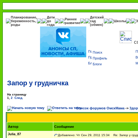
Планирование,
Дети
Детский
Раннее
беременность,
до
сад
Школы
З
развитие
роды
года
(обмен)
С
Поиск
Профиль
Блоги
Запор у грудничка
На страницу
1
,
2
След.
Список форумов ОмскМама
->
Здор
Автор
Сообщение
Julia_87
Добавлено: Чт Сен 29, 2011 15:34
Re: Запор у груд