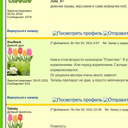
Julia_87
девочки правы, массажик и сама кефирчик пей,
Зарегистрирован:
26.01.2010
Сообщения: 1076
Вернуться к началу
УльЯнкА
Добавлено: Вс Окт 02, 2011 0:57
Re: Запор у грудн
Давний друг
Нам в этом возрасте назначали "Плантекс". Я
кормлениями. Или перед кормлением. Сколько в
нормализовался.
От рациона матери очень много зависит.
Теперь препарат не даю, а просто кипяченую вод
Зарегистрирован: 29.01.2011
Сообщения: 614
Вернуться к началу
Talinka
Добавлено: Пн Окт 03, 2011 22:38
Re: Запор у груд
Добрый приятель
Помогать.