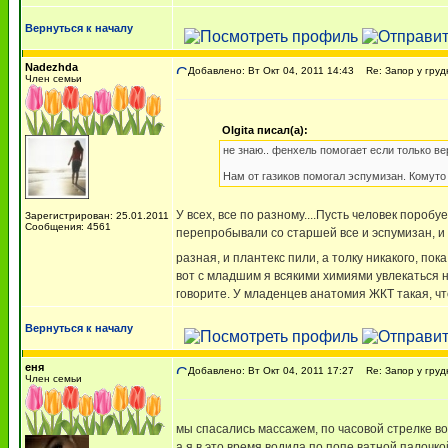
Вернуться к началу
Nadezhda
Добавлено: Вт Окт 04, 2011 14:43
Re: Запор у груд
Член семьи
Olgita писал(а):
не знаю.. фенхель помогает если только ве
Нам от газиков помогал эспумизан. Комуто
У всех, все по разному....Пусть человек поробуе
Зарегистрирован: 25.01.2011
Сообщения: 4561
перепробывали со старшей все и эспумизан, и
разная, и плантекс пили, а толку никакого, п
вот с младшим я всякими химиями увлекаться не
говорите. У младенцев анатомия ЖКТ такая, что
Вернуться к началу
еня
Добавлено: Вт Окт 04, 2011 17:27
Re: Запор у груд
Член семьи
мы спасались массажем, по часовой стрелке во
а я в это время водила по попе ватной палочк