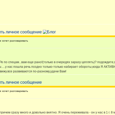
 хочет разговаривать
Ре по спецам...вам еще рано!(только в очередях заразу цеплять)? подождите,п
ы.....у нас пошла речь поздно только-только набирает обороты,когда Я АКТИ
е вижу.все развиваются по-разному,удачи Вам!
 хочет разговаривать
ричем сразу много и довольно внятно. Я очень переживала - он у нас в 1 г. 8 