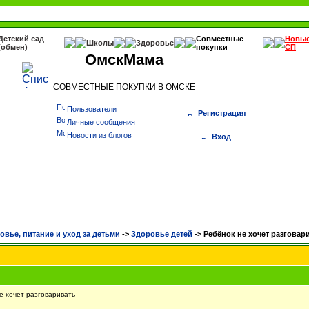
Детский сад
Совместные
Новы
Школы
Здоровье
(обмен)
покупки
СП
ОмскМама
СОВМЕСТНЫЕ ПОКУПКИ В ОМСКЕ
Пользователи
Регистрация
Личные сообщения
Новости из блогов
Вход
овье, питание и уход за детьми
->
Здоровье детей
->
Ребёнок не хочет разговар
 хочет разговаривать