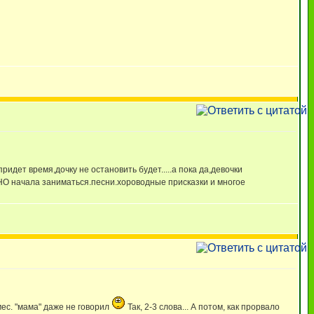
ридет время,дочку не остановить будет.....а пока да,девочки
ВНО начала заниматься.песни.хороводные присказки и многое
мес. "мама" даже не говорил
Так, 2-3 слова... А потом, как прорвало