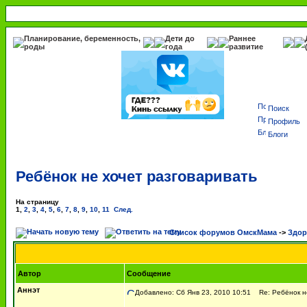
Планирование, беременность,
Дети до
Раннее
роды
года
развитие
Поиск
Профиль
Блоги
Ребёнок не хочет разговаривать
На страницу
1
,
2
,
3
,
4
,
5
,
6
,
7
,
8
,
9
,
10
,
11
След.
Список форумов ОмскМама
->
Здор
Автор
Сообщение
Аннэт
Добавлено: Сб Янв 23, 2010 10:51
Re: Ребёнок не