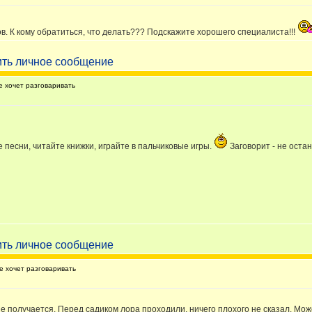
лов. К кому обратиться, что делать??? Подскажите хорошего специалиста!!!
 хочет разговаривать
 песни, читайте книжки, играйте в пальчиковые игры.
Заговорит - не остан
 хочет разговаривать
о не получается. Перед садиком лора проходили, ничего плохого не сказал. Мо