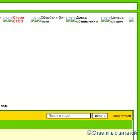
е
Скоро
Сбербанк Он-
Доска
Центры
СТОП
лайн
объявлений
раздач
ивать
Поделиться: