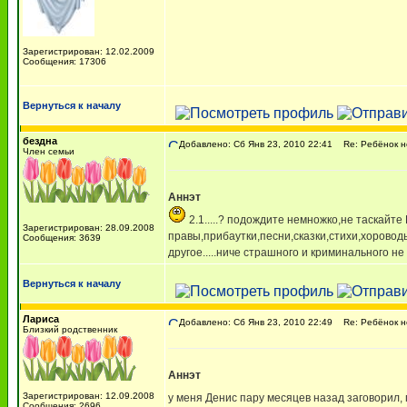
Зарегистрирован: 12.02.2009
Сообщения: 17306
Вернуться к началу
бездна
Добавлено: Сб Янв 23, 2010 22:41
Re: Ребёнок не
Член семьи
Аннэт
2.1.....? подождите немножко,не таскайте 
Зарегистрирован: 28.09.2008
правы,прибаутки,песни,сказки,стихи,хоровод
Сообщения: 3639
другое.....ниче страшного и криминального н
Вернуться к началу
Лариса
Добавлено: Сб Янв 23, 2010 22:49
Re: Ребёнок не
Близкий родственник
Аннэт
Зарегистрирован: 12.09.2008
у меня Денис пару месяцев назад заговорил, п
Сообщения: 2696