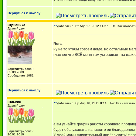
Вернуться к началу
Шушаника
Добавлено: Вт Апр 17, 2012 14:57
Re: Как наказать
Давний друг
Rena
ну не то чтобы совсем негде, но остальные ма
главное что ВСЁ меня там устраивает на всех о
Зарегистрирован:
05.03.2009
Сообщения: 1081
Вернуться к началу
Юлькин
Добавлено: Ср Апр 18, 2012 8:14
Re: Как наказать
Давний друг
а вы узнайте график работы хорошего продавц
будет обслуживать, напишите ей благодарность 
Зарегистрирован:
26.01.2010
У моей мамы удивительный дар "дружить" с про