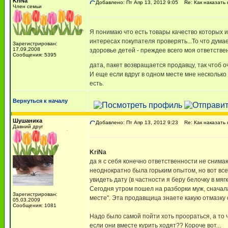
KriNa
Добавлено: Пт Апр 13, 2012 9:05
Re: Как наказать 
Член семьи
Я понимаю что есть товары качество которых и
интересах покупателя проверять...То что дума
Зарегистрирован:
17.09.2008
здоровье детей - преждее всего моя ответств
Сообщения: 5395
дата, пакет возвращается продавцу, так чтоб
И еще если вдруг в одном месте мне несколько
есть.
Вернуться к началу
Шушаника
Добавлено: Пт Апр 13, 2012 9:23
Re: Как наказать 
Давний друг
KriNa
да я с себя конечно ответственности не снима
неоднократно была горьким опытом, но вот все
увидеть дату (в частности я беру белочку в мя
Сегодня утром пошел на разборки муж, сначал
Зарегистрирован:
месте". Эта продавщица знаете какую отмазку 
05.03.2009
Сообщения: 1081
Надо было самой пойти хоть проораться, а то 
если они вместе курить ходят?? Короче вот...