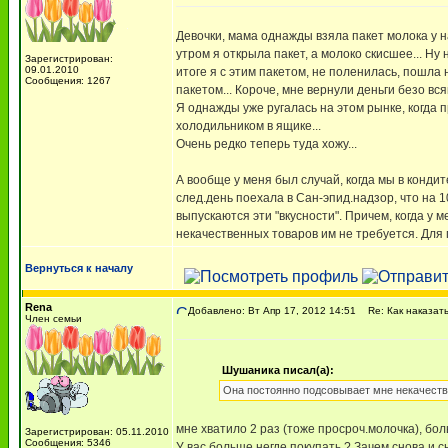
Девочки, мама однажды взяла пакет молока у н
утром я открыла пакет, а молоко скисшее... Ну
Зарегистрирован:
09.01.2010
итоге я с этим пакетом, не поленилась, пошла 
Сообщения: 1267
пакетом... Короче, мне вернули деньги безо вся
Я однажды уже ругалась на этом рынке, когда 
холодильником в ящике...
Очень редко теперь туда хожу...
А вообще у меня был случай, когда мы в конди
след.день поехала в Сан-эпид.надзор, что на 
выпускаются эти "вкусности". Причем, когда у
некачественных товаров им не требуется. Для
Вернуться к началу
Rena
Добавлено: Вт Апр 17, 2012 14:51
Re: Как наказать
Член семьи
Шушаника писал(а):
Она постоянно подсовывает мне некачеств
мне хватило 2 раз (тоже просроч.молочка), бол
Зарегистрирован: 05.11.2010
Сообщения: 5346
У вас больше негде покупать ? Зачем снова и 