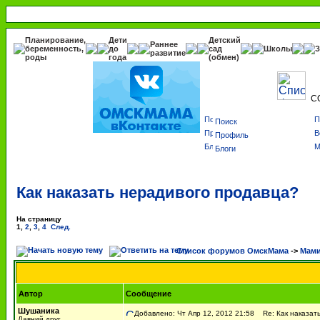
Планирование,
Дети
Детский
Раннее
беременность,
до
сад
Школы
З
развитие
роды
года
(обмен)
С
Поиск
Профиль
Блоги
Как наказать нерадивого продавца?
На страницу
1
,
2
,
3
,
4
След.
Список форумов ОмскМама
->
Мами
Автор
Сообщение
Шушаника
Добавлено: Чт Апр 12, 2012 21:58
Re: Как наказать
Давний друг