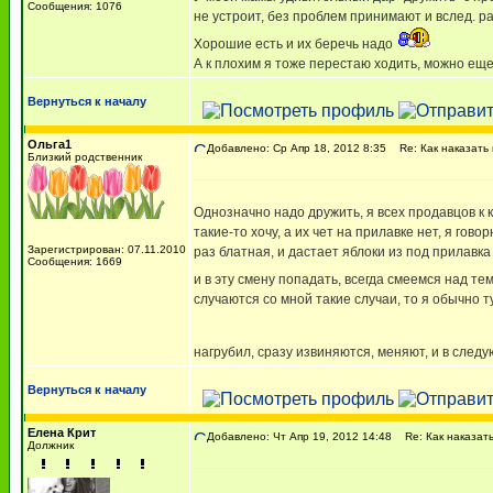
Сообщения: 1076
не устроит, без проблем принимают и вслед. р
Хорошие есть и их беречь надо
А к плохим я тоже перестаю ходить, можно еще
Вернуться к началу
Ольга1
Добавлено: Ср Апр 18, 2012 8:35
Re: Как наказать
Близкий родственник
Однозначно надо дружить, я всех продавцов к 
такие-то хочу, а их чет на прилавке нет, я гов
Зарегистрирован: 07.11.2010
раз блатная, и дастает яблоки из под прилавка
Сообщения: 1669
и в эту смену попадать, всегда смеемся над те
случаются со мной такие случаи, то я обычно тут
нагрубил, сразу извиняются, меняют, и в следую
Вернуться к началу
Елена Крит
Добавлено: Чт Апр 19, 2012 14:48
Re: Как наказать
Должник