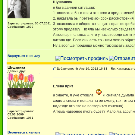
Шушаника
я бы в данной ситуации:
1. написала бы в книги отзывов и предложений
2. накатала бы претензию (срок рассмотрения 
Зарегистрирован: 06.07.2011
3. позвонила в общество защиты прав потребит
Сообщения: 1692
этому продавцу + взяла бы несколько свидете
А воопще я слышала, что у нас в городе хотят
читала где. Если они есть то к ним можно обрат
Ну а воопще продавца можно так сказать задо
Вернуться к началу
Шушаника
Добавлено: Чт Апр 19, 2012 16:33
Re: Как наказать
Давний друг
Елена Крит
а знаете, я уже отошла
Я сначала думала ч
ходила снова и попала на ее смену, так тетька 
надежде что это не повторится конечно).
Зарегистрирован:
А тема наверное пусть будет? Мало ли, вдруг ко
05.03.2009
Сообщения: 1081
Вернуться к началу