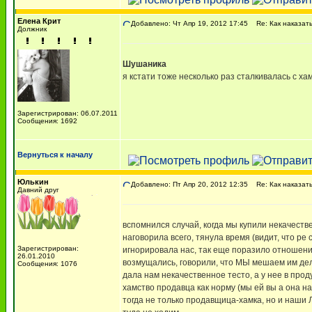
Елена Крит
Добавлено: Чт Апр 19, 2012 17:45
Re: Как наказать
Должник
Шушаника
я кстати тоже несколько раз сталкивалась с ха
Зарегистрирован: 06.07.2011
Сообщения: 1692
Вернуться к началу
Юлькин
Добавлено: Пт Апр 20, 2012 12:35
Re: Как наказать
Давний друг
вспомнился случай, когда мы купили некачеств
наговорила всего, тянула время (видит, что р
Зарегистрирован:
игнорировала нас, так еще поразило отношение
26.01.2010
возмущались, говорили, что МЫ мешаем им дела
Сообщения: 1076
дала нам некачественное тесто, а у нее в про
хамство продавца как норму (мы ей вы а она на
тогда не только продавщица-хамка, но и наши 