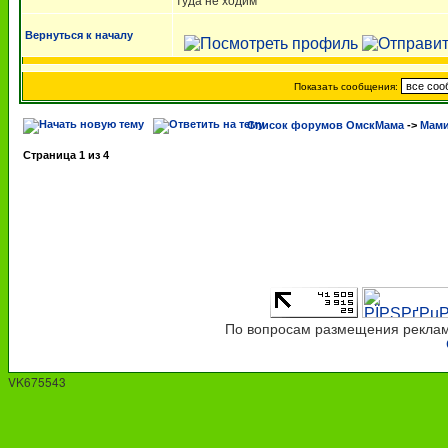
туда не ходим
Вернуться к началу
Показать сообщения:
Список форумов ОмскМама
->
Мами
Страница
1
из
4
По вопросам размещения рекламы
VK675543