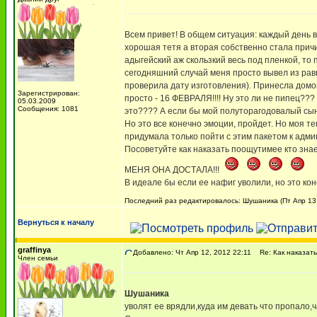
Всем привет! В общем ситуация: каждый день 
хорошая тетя а вторая собственно стала прич
адыгейский аж скользкий весь под пленкой, то
сегодняшний случай меня просто вывел из равн
проверила дату изготовления). Принесла домой
Зарегистрирован:
просто - 16 ФЕВРАЛЯ!!!! Ну это ли не пипец???
05.03.2009
Сообщения: 1081
это???? А если бы мой полуторагодовалый сын
Но это все конечно эмоции, пройдет. Но моя т
придумала только пойти с этим пакетом к адм
Посоветуйте как наказать поощутимее кто знает
МЕНЯ ОНА ДОСТАЛА!!!
В идеале бы если ее нафиг уволили, но это кон
Последний раз редактировалось: Шушаника (Пт Апр 13, 
Вернуться к началу
graffinya
Добавлено: Чт Апр 12, 2012 22:11
Re: Как наказать
Член семьи
Шушаника
уволят ее врядли,куда им девать что пропало,ч