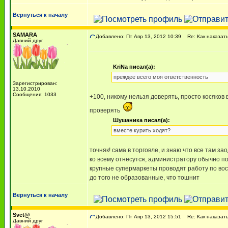
Вернуться к началу
SAMARA
Добавлено: Пт Апр 13, 2012 10:39
Re: Как наказать
Давний друг
KriNa писал(а):
преждее всего моя ответственность
Зарегистрирован:
13.10.2010
Сообщения: 1033
+100, никому нельзя доверять, просто косяков
проверять
Шушаника писал(а):
вместе курить ходят?
точняк! сама в торговле, и знаю что все там з
ко всему отнесутся, администратору обычно поф
крупные супермаркеты проводят работу по воспи
до того не образованные, что тошнит
Вернуться к началу
Svet@
Добавлено: Пт Апр 13, 2012 15:51
Re: Как наказать
Давний друг