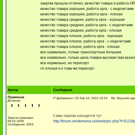
закупка прошла отлично, качество товара и работа О
качество товара хорошее, работа орга - с недочетами
качество товара хорошее, работа орга - плохая
качество товара среднее, работа орга - хорошая
качество товара среднее, работа орга - с недочетами
качество товара среднее, работа орга - плохая
качество товара плохое, работа орга - хорошая
качество товара плохое, работа орга - с недочетами
качество товара плохое, работа орга - плохая
все нормально, только транспортные большие
все нормально, только цена товара высокая (как казало
все нормально, но пересорт
сп плохая и к тому же пересорт
Автор
Сообщение
Лушенька
Добавлено: Сб Апр 10, 2010 15:54
Re: Верхняя оде
Должник
Сама закупка находится тут:
Зарегистрирован:
http://forum.omskmama.ru/viewtopic.php?t=6115
08.02.2009
Сообщения: 2853