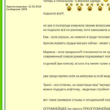
теперь о глобальном - о верхней одежде...
Зарегистрирован: 11.03.2010
Сообщения: 2856
подошло все!!!
не зря я полгорода измучила своими вопросам
но подошло всё по-разному, хотя заказывала оди
Ева - села хорошо, но немного в груди теснов
бросаю кормить грудью как-раз сейчас - может 
Маркиза - села прекрасно!!! стесненности не 
современный покров рукавов подчеркивает из
отделкой (как поясок). кстати эта линия талии
уже представляю себя на каблучках в этой моде
Тренч - сел отлично, но некоторые мои "экспер
можно пододеть кофточку... моделька стройнит. 
вот такие примерно отзывы о сегодняшней поку
ОГРОМНЕЙШЕЕ (ну просто ПРЕОГРОМНЕЙШЕЕ) 