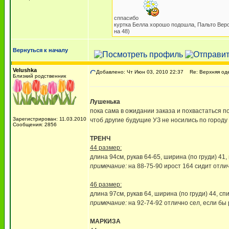
сппасибо
куртка Белла хорошо подошла, Пальто Веро
на 48)
Вернуться к началу
Velushka
Добавлено: Чт Июн 03, 2010 22:37
Re: Верхняя оде
Близкий родственник
Лушенька
пока сама в ожидании заказа и похвастаться по
Зарегистрирован: 11.03.2010
чтоб другие будущие УЗ не носились по городу 
Сообщения: 2856
ТРЕНЧ
44 размер:
длина 94см, рукав 64-65, ширина (по груди) 41,
примечание:
на 88-75-90 ирост 164 сидит отлич
46 размер:
длина 97см, рукав 64, ширина (по груди) 44, сп
примечание:
на 92-74-92 отлично сел, если бы 
МАРКИЗА