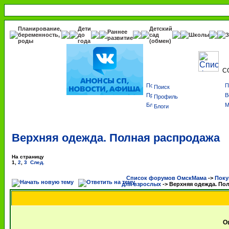
Планирование,
Дети
Детский
Раннее
беременность,
до
сад
Школы
З
развитие
роды
года
(обмен)
С
Поиск
Профиль
Блоги
Верхняя одежда. Полная распродажа
На страницу
1
,
2
,
3
След.
Список форумов ОмскМама
->
Поку
для взрослых
->
Верхняя одежда. По
О