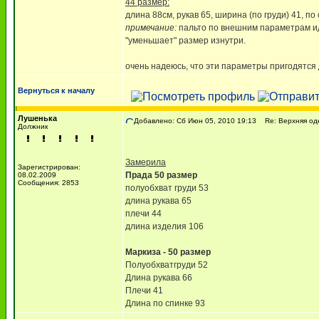
44 размер:
длина 88см, рукав 65, ширина (по груди) 41, по
примечание:
пальто по внешним параметрам ид
"уменьшает" размер изнутри.
очень надеюсь, что эти параметры пригодятся
Вернуться к началу
Лушенька
Добавлено: Сб Июн 05, 2010 19:13
Re: Верхняя од
Должник
Замерила
Зарегистрирован:
Прада 50 размер
08.02.2009
Сообщения: 2853
полуобхват груди 53
длина рукава 65
плечи 44
длина изделия 106
Маркиза - 50 размер
Полуобхватгруди 52
Длина рукава 66
Плечи 41
Длина по спинке 93