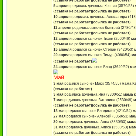
(ссылка не работает)
(ссылка не работает)
5 апреля
родилась доченька Ксения (3570/53)
м
(ссылка не работает)
(ссылка не работает)
10 апреля
родилась доченька Александра (418
(ссылка не работает)
(ссылка не работает)
11 апреля
родились сыночек Дмитрий (2780/48)
(ссылка не работает)
(ссылка не работает)
12 апреля
родился сыночек Тихон (2500/46)
ма
(ссылка не работает)
(ссылка не работает)
15 апреля
родился сыночек Степан (3420/53)
20 апреля
родился сыночек Тимур (4080/54)
ма
(ссылка не работает)
24 апреля
родился сыночек Влад (3640/52)
мам
Май
3 мая
родился сыночек Марк (3574/55)
мама К
(ссылка не работает)
3 мая
родилась доченька Яна (3300/51)
мама 
7 мая
родилась доченька Виталина (2530/49)
м
(ссылка не работает)
(ссылка не работает)
18 мая
родился сыночек Владимир (4210/54)
м
27 мая
родился сыночек Алексей (3350/53)
мам
30 мая
родилась доченька Анна (3830/53)
мама
31 мая
родилась доченька Алиса (3530/53)
ма
(ссылка не работает)
(ссылка не работает)