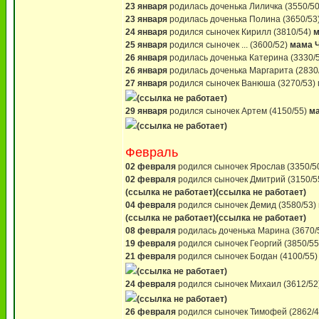
23 января
родилась доченька Лиличка (3550/5
23 января
родилась доченька Полина (3650/53
24 января
родился сыночек Кирилл (3810/54)
м
25 января
родился сыночек ... (3600/52)
мама 
26 января
родилась доченька Катерина (3330/
26 января
родилась доченька Маргарита (2830
27 января
родился сыночек Ванюша (3270/53)
(ссылка не работает)
29 января
родился сыночек Артем (4150/55)
м
(ссылка не работает)
Февраль
02 февраля
родился сыночек Ярослав (3350/5
02 февраля
родился сыночек Дмитрий (3150/5
(ссылка не работает)
(ссылка не работает)
04 февраля
родился сыночек Демид (3580/53)
(ссылка не работает)
(ссылка не работает)
08 февраля
родилась доченька Марина (3670/
19 февраля
родился сыночек Георгий (3850/5
21 февраля
родился сыночек Богдан (4100/55
(ссылка не работает)
24 февраля
родился сыночек Михаил (3612/52
(ссылка не работает)
26 февраля
родился сыночек Тимофей (2862/