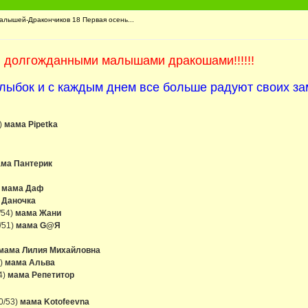
лышей-Дракончиков 18 Первая осень...
и долгожданными малышами дракошами!!!!!!
улыбок и с каждым днем все больше радуют своих з
)
мама Pipetka
ма Пантерик
мама Даф
 Даночка
/54)
мама Жани
/51)
мама G@Я
мама
Лилия Михайловна
0)
мама Альва
4)
мама Репетитор
0/53)
мама Kotofeevna