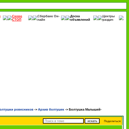
е
Скоро
Сбербанк Он-
Доска
Центры
СТОП
лайн
объявлений
раздач
олтушки ровесников
->
Архив болтушек
->
Болтушка Малышей-
Поделиться: