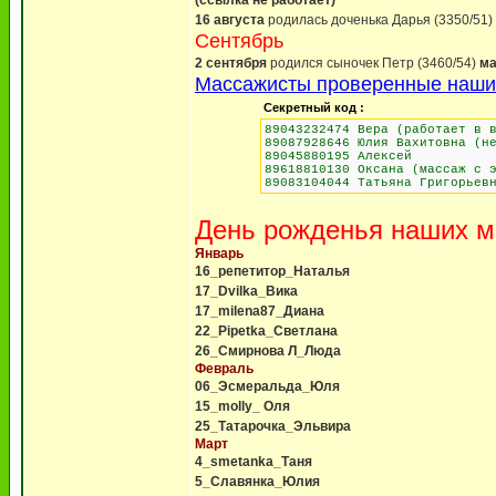
(ссылка не работает)
16 августа
родилась доченька Дарья (3350/51)
Сентябрь
2 сентября
родился сыночек Петр (3460/54)
ма
Массажисты проверенные нашим
Секретный код :
89043232474 Вера (работает в 
89087928646 Юлия Вахитовна (н
89045880195 Алексей
89618810130 Оксана (массаж с 
89083104044 Татьяна Григорьев
День рожденья наших м
Январь
16_репетитор_Наталья
17_Dvilka_Вика
17_milena87_Диана
22_Pipetka_Светлана
26_Смирнова Л_Люда
Февраль
06_Эсмеральда_Юля
15_molly_ Оля
25_Татарочка_Эльвира
Март
4_smetanka_Таня
5_Славянка_Юлия