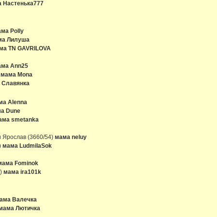
 Настенька777
ма Polly
ма Лилуша
ма TN GAVRILOVA
ама Ann25
)
мама Mona
 Славянка
ма Alenna
а Dune
ама smetanka
и Ярослав (3660/54)
мама neluy
)
мама LudmilaSok
мама Fominok
0)
мама ira101k
ама Валечка
мама Лютичка