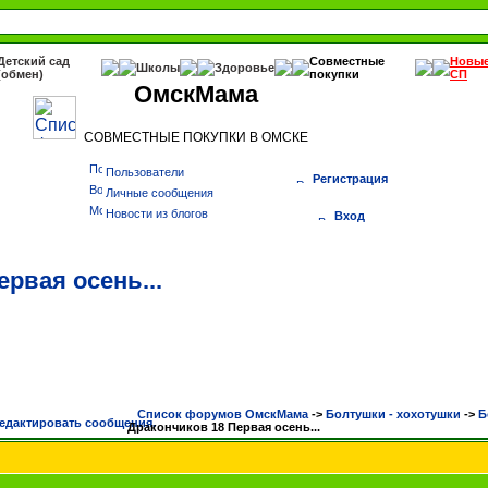
Детский сад
Совместные
Новы
Школы
Здоровье
(обмен)
покупки
СП
ОмскМама
СОВМЕСТНЫЕ ПОКУПКИ В ОМСКЕ
Пользователи
Регистрация
Личные сообщения
Новости из блогов
Вход
рвая осень...
Список форумов ОмскМама
->
Болтушки - хохотушки
->
Б
Дракончиков 18 Первая осень...