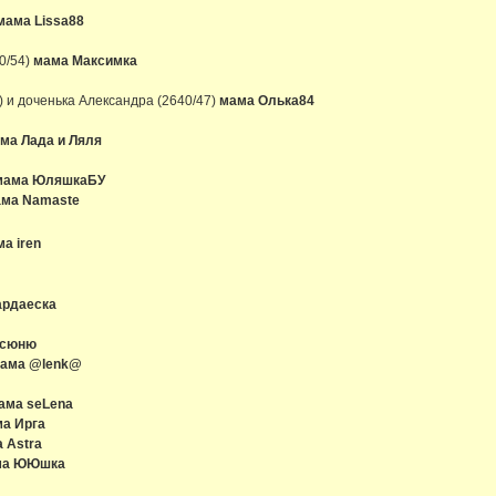
ама Lissa88
0/54)
мама Максимка
 и доченька Александра (2640/47)
мама Олька84
ма Лада и Ляля
мама ЮляшкаБУ
ма Namaste
а iren
ардаеска
ксюню
ама @lenk@
ама seLena
а Ирга
 Astra
ма ЮЮшка