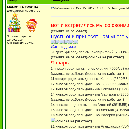
Автор
Сообщение
МАМОЧКА ТИХОНА
Добавлено: Сб Сен 15, 2012 12:27
Re: Болтушка Ма
Добрая фея модератор
Вот и встретились мы со своим
(ссылка не работает)
Пусть они приносят нам много 
Зарегистрирован:
10.09.2010
Сообщения: 10761
Жители домика!
31 декабря
родился сыночекГригорий (2500/45
(ссылка не работает)
(ссылка не работает)
Январь
1 января
родился сыночек Кирилл (4000/55)
ма
(ссылка не работает)
(ссылка не работает)
11 января
родилась доченька Карина (3680/55)
12 января
родилась доченька ...(3800/55)
мама
12 января
родилась доченька Елизавета (3840
14 января
родилась доченька Маргарита (2830
(ссылка не работает)
(ссылка не работает)
14 января
родился сыночек Алексей (3815/55)
15 января
родилась доченька Лизочка (3182/5
18 января
родилась доченька Валерия (3430/5
(ссылка не работает)
21 января
родилась доченька Александра (334