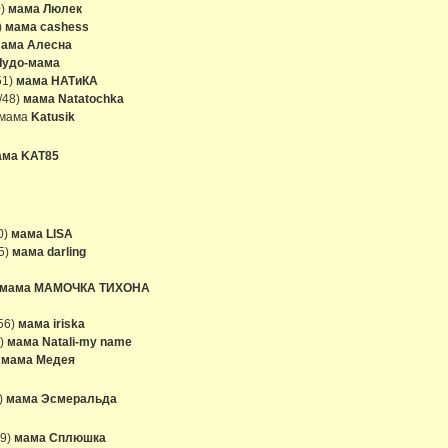
0)
мама Люлек
)
мама cashess
ама Алесна
Чудо-мама
51)
мама НАТиКА
/48)
мама Natatochka
 мама
Katusik
ама KAT85
0)
мама LISA
5)
мама darling
мама МАМОЧКА ТИХОНА
56)
мама iriska
5)
мама Natali-my name
)
мама Медея
)
мама Эсмеральда
49)
мама Сплюшка