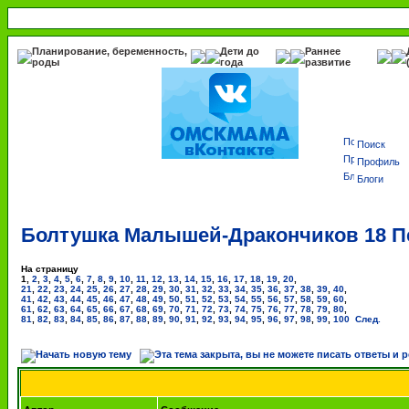
Планирование, беременность,
Дети до
Раннее
роды
года
развитие
Поиск
Профиль
Блоги
Болтушка Малышей-Дракончиков 18 Пе
На страницу
1
,
2
,
3
,
4
,
5
,
6
,
7
,
8
,
9
,
10
,
11
,
12
,
13
,
14
,
15
,
16
,
17
,
18
,
19
,
20
,
21
,
22
,
23
,
24
,
25
,
26
,
27
,
28
,
29
,
30
,
31
,
32
,
33
,
34
,
35
,
36
,
37
,
38
,
39
,
40
,
41
,
42
,
43
,
44
,
45
,
46
,
47
,
48
,
49
,
50
,
51
,
52
,
53
,
54
,
55
,
56
,
57
,
58
,
59
,
60
,
61
,
62
,
63
,
64
,
65
,
66
,
67
,
68
,
69
,
70
,
71
,
72
,
73
,
74
,
75
,
76
,
77
,
78
,
79
,
80
,
81
,
82
,
83
,
84
,
85
,
86
,
87
,
88
,
89
,
90
,
91
,
92
,
93
,
94
,
95
,
96
,
97
,
98
,
99
,
100
След.