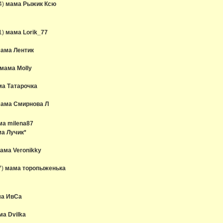
4)
мама Рыжик Ксю
1)
мама Lorik_77
ама Лентик
мама Molly
а Татарочка
ама Смирнова Л
а milena87
а Лучик*
ама Veronikky
7)
мама торопыженька
а ИвСа
ма Dvilka