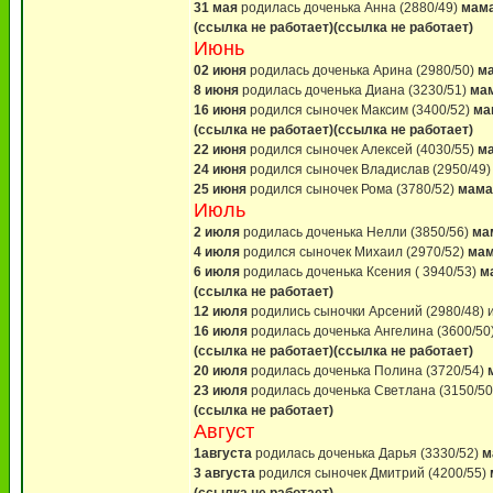
31 мая
родилась доченька Анна (2880/49)
мама
(ссылка не работает)
(ссылка не работает)
Июнь
02 июня
родилась доченька Арина (2980/50)
ма
8 июня
родилась доченька Диана (3230/51)
ма
16 июня
родился сыночек Максим (3400/52)
ма
(ссылка не работает)
(ссылка не работает)
22 июня
родился сыночек Алексей (4030/55)
м
24 июня
родился сыночек Владислав (2950/49
25 июня
родился сыночек Рома (3780/52)
мама
Июль
2 июля
родилась доченька Нелли (3850/56)
ма
4 июля
родился сыночек Михаил (2970/52)
мам
6 июля
родилась доченька Ксения ( 3940/53)
м
(ссылка не работает)
12 июля
родились сыночки Арсений (2980/48) 
16 июля
родилась доченька Ангелина (3600/50
(ссылка не работает)
(ссылка не работает)
20 июля
родилась доченька Полина (3720/54)
23 июля
родилась доченька Светлана (3150/5
(ссылка не работает)
Август
1августа
родилась доченька Дарья (3330/52)
м
3 августа
родился сыночек Дмитрий (4200/55)