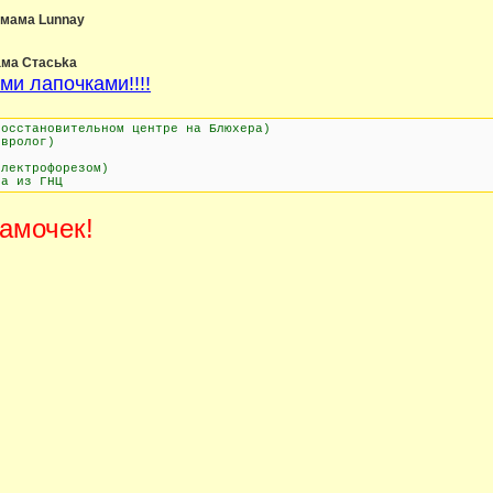
мама Lunnay
ма Стасьka
и лапочками!!!!
восстановительном центре на Блюхера)
евролог)
электрофорезом)
на из ГНЦ
амочек!