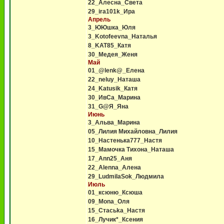
22_Алесна_Света
29_ira101k_Ира
Апрель
3_ЮЮшка_Юля
3_Kotofeevna_Наталья
8_KAT85_Катя
30_Медея_Женя
Май
01_@lenk@_Елена
22_neluy_Наташа
24_Katusik_Катя
30_ИвСа_Марина
31_G@Я_Яна
Июнь
3_Альва_Марина
05_Лилия Михайловна_Лилия
10_Настенька777_Настя
15_Мамочка Тихона_Наташа
17_Ann25_Аня
22_Alenna_Алена
29_LudmilaSok_Людмила
Июль
01_ксюню_Ксюша
09_Mona_Оля
15_Стасьka_Настя
16_Лучик*_Ксения