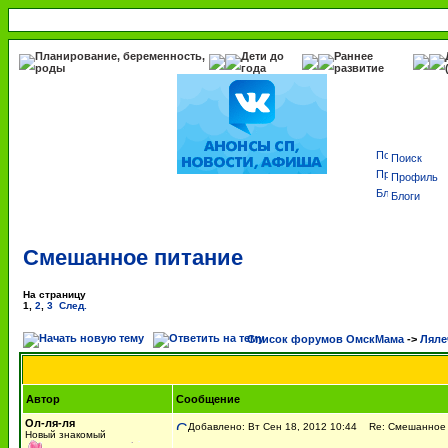
Планирование, беременность,
Дети до
Раннее
роды
года
развитие
Поиск
Профиль
Блоги
Смешанное питание
На страницу
1
,
2
,
3
След.
Список форумов ОмскМама
->
Ляле
Автор
Сообщение
Ол-ля-ля
Добавлено: Вт Сен 18, 2012 10:44
Re: Смешанное 
Новый знакомый