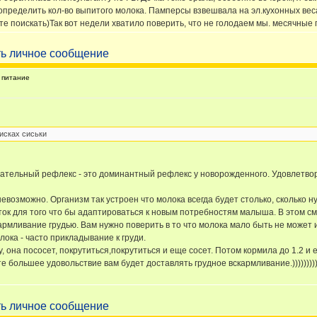
ределить кол-во выпитого молока. Памперсы взвешвала на эл.кухонных весах
те поискать)Так вот недели хватило поверить, что не голодаем мы. месячные 
питание
исках сиськи
осательный рефлекс - это доминантный рефлекс у новорожденного. Удовлетв
невозможно. Организм так устроен что молока всегда будет столько, сколько 
уток для того что бы адаптироваться к новым потребностям малыша. В этом 
армливание грудью. Вам нужно поверить в то что молока мало быть не может и
ока - часто прикладывание к груди.
, она пососет, покрутиться,покрутиться и еще сосет. Потом кормила до 1.2 и 
 большее удовольствие вам будет доставлять грудное вскармливание.)))))))))