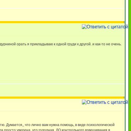
дурниной орать я прикладываю к одной груди к другой. и как-то не очень.
итю. Думается,, что лично вам нужна помощь, в виде психологической
ыла просто уверена, что голодная. ДО контрольного взвешивания я