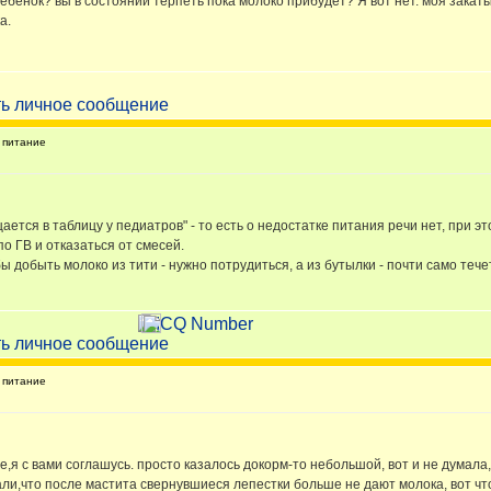
ебенок? вы в состоянии терпеть пока молоко прибудет? Я вот нет. моя закаты
а.
питание
тся в таблицу у педиатров" - то есть о недостатке питания речи нет, при эт
о ГВ и отказаться от смесей.
 добыть молоко из тити - нужно потрудиться, а из бутылки - почти само течет
питание
е,я с вами соглашусь. просто казалось докорм-то небольшой, вот и не думала,ч
али,что после мастита свернувшиеся лепестки больше не дают молока, вот что