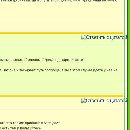
вается до синевы. Да и спутать голодный крик от крика когда её мучают
ом вы слышите "голодные" крики и докармливаете...
. Вот она и выбирает путь попроще, а вы в этом случае идете у неё на
то это таакие прибавки в весе даст.
 есть,тем и пользуйтесь.