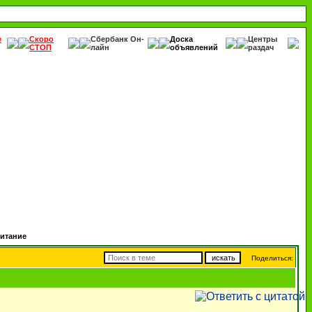
е
Скоро
Сбербанк Он-
Доска
Центры
СТОП
лайн
объявлений
раздач
итание
Поделиться: