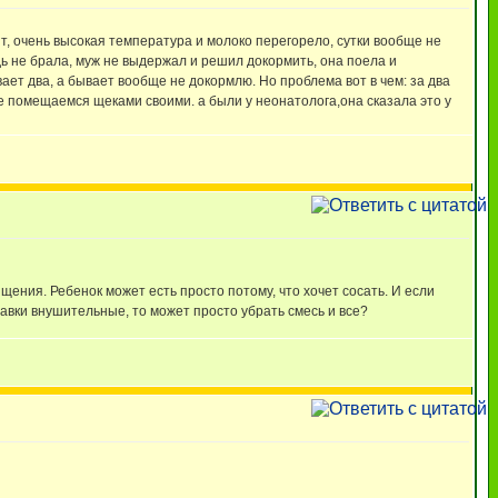
т, очень высокая температура и молоко перегорело, сутки вообще не
удь не брала, муж не выдержал и решил докормить, она поела и
ывает два, а бывает вообще не докормлю. Но проблема вот в чем: за два
 не помещаемся щеками своими. а были у неонатолога,она сказала это у
щения. Ребенок может есть просто потому, что хочет сосать. И если
бавки внушительные, то может просто убрать смесь и все?