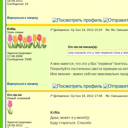
18.09.2012
Сообщения: 10
Вернуться к началу
KriNa
Добавлено: Ср Сен 19, 2012 15:25
Re: Re: Смешан
Член семьи
Ол-ля-ля писал(а):
она сказала это у нее нервное (она у ме
Зарегистрирован:
17.09.2008
Сообщения: 5395
А мне кажется, что это у Вас "нервное" боитесь
Попробуйте постепенно свести прикорм на нет.
Мое мнение - важно сейсчас максимально продл
Вернуться к началу
Ол-ля-ля
Добавлено: Ср Сен 19, 2012 17:08
Re: Смешанное 
Новый знакомый
KriNa
Дааа, может и у меня!)))
Зарегистрирован:
Буду стараться. Спасибо
18.09.2012