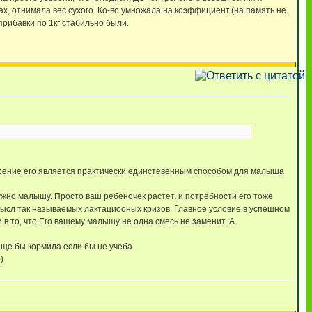
, отнимала вес сухого. Ко-во умножала на коэффициент.(на память не
прибавки по 1кг стабильно были.
орение его является практически единстевенным способом для малыша
нужно малышу. Просто ваш ребеночек растет, и потребности его тоже
смысл так называемых лактациооных кризов. Главное условие в успешном
 в то, что Его вашему малышу не одна смесь не заменит. А
еще бы кормила если бы не учеба.
)