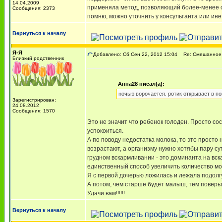
14.04.2009
применяла метод, позволяющий более-менее оп
Сообщения: 2373
помню, можно уточнить у консультанта или ине
Вернуться к началу
Я-Я
Добавлено: Сб Сен 22, 2012 15:04
Re: Смешанное 
Близкий родственник
Анна28 писал(а):
ночью ворочается. ротик открывает в по
Зарегистрирован:
24.08.2012
Сообщения: 1570
Это не значит что ребенок голоден. Просто с
успокоиться.
А по поводу недостатка молока, то это просто 
возрастают, а организму нужно хотябы пару с
грудном вскармливании - это доминанта на вск
единственный способ увеличить количество мол
Я с первой дочерью ложилась и лежала подолгу
А потом, чем старше будет малыш, тем поверьте
Удачи вам!!!!!!
Вернуться к началу