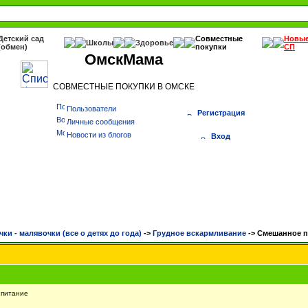
Детский сад
Совместные
Новы
Школы
Здоровье
(обмен)
покупки
СП
ОмскМама
СОВМЕСТНЫЕ ПОКУПКИ В ОМСКЕ
Пользователи
Регистрация
Личные сообщения
Новости из блогов
Вход
чки - малявочки (все о детях до года)
->
Грудное вскармливание
->
Смешанное п
питание