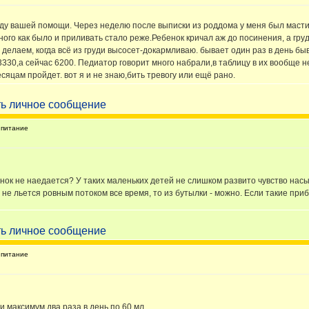
жду вашей помощи. Через неделю после выписки из роддома у меня был масти
много как было и приливать стало реже.Ребенок кричал аж до посинения, а гр
 и делаем, когда всё из груди высосет-докармливаю. бывает один раз в день б
ь 3330,а сейчас 6200. Педиатор говорит много набрали,в таблицу в их вообще
есяцам пройдет. вот я и не знаю,бить тревогу или ещё рано.
питание
енок не наедается? У таких маленьких детей не слишком развито чувство насы
 не льется ровным потоком все время, то из бутылки - можно. Если такие при
питание
и максимум два раза в день по 60 мл.