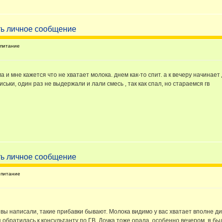
питание
 и мне кажется что не хватает молока. днем как-то спит. а к вечеру начинает 
ськи, один раз не выдержали и лали смесь , так как спал, но стараемся гв
питание
о вы написали, такие прибавки бывают. Молока видимо у вас хватает вполне д
я обратилась к консультанту по ГВ. Дочка тоже орала, особенно вечером, я б