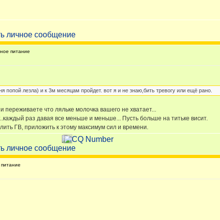
ное питание
ня попой лезла) и к 3м месяцам пройдет. вот я и не знаю,бить тревогу или ещё рано.
 и переживаете что ляльке молочка вашего не хватает...
.каждый раз давая все меньше и меньше... Пусть больше на титьке висит.
ить ГВ, приложить к этому максимум сил и времени.
питание