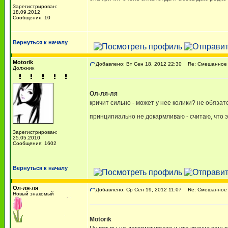
Зарегистрирован:
18.09.2012
Сообщения: 10
Вернуться к началу
Motorik
Добавлено: Вт Сен 18, 2012 22:30
Re: Смешанное 
Должник
Ол-ля-ля
кричит сильно - может у нее колики? не обязат
принципиально не докармливаю - считаю, что э
Зарегистрирован:
25.05.2010
Сообщения: 1602
Вернуться к началу
Ол-ля-ля
Добавлено: Ср Сен 19, 2012 11:07
Re: Смешанное 
Новый знакомый
Motorik