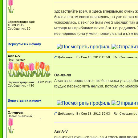
здравствуйте всем, я здесь впервые,но очень 
было,а потом снова появилось, но уже не так 
Зарегистрирован:
успокоилась. с тех пор (нам уже 2 месяца) так
18.09.2012
месяца мы прибавили почти 3 кг. т.е. родилис
Сообщения: 10
нее нервное (она у меня попой лезла) и к 3м м
Вернуться к началу
AnnA-V
Добавлено: Вт Сен 18, 2012 13:59
Re: Смешанное 
Член семьи
Ол-ля-ля
А как вы определяете, что без смеси у вас реб
Зарегистрирован: 01.02.2011
Сообщения: 4480
грудью перекормить нельзя, потому что молоко
Вернуться к началу
Ол-ля-ля
Добавлено: Вт Сен 18, 2012 15:03
Re: Смешанное 
Новый знакомый
AnnA-V
она кричит очень сильно. да и смесь даю редко 