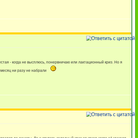
пустая - когда не высплюсь, понервничаю или лактационный криз. Но я
а месяц ни разу не набрали