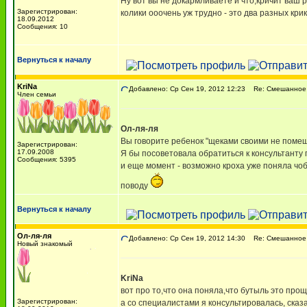
Ну вот вы не докармливаете и что,кричит ваш р
Зарегистрирован:
колики ооочень уж трудно - это два разных крик
18.09.2012
Сообщения: 10
Вернуться к началу
KriNa
Добавлено: Ср Сен 19, 2012 12:23
Re: Смешанное 
Член семьи
Ол-ля-ля
Вы говорите ребенок "щеками своими не помещае
Зарегистрирован:
17.09.2008
Я бы посоветовала обратиться к консультанту п
Сообщения: 5395
и еще момент - возможно кроха уже поняла чобы
поводу
Вернуться к началу
Ол-ля-ля
Добавлено: Ср Сен 19, 2012 14:30
Re: Смешанное 
Новый знакомый
KriNa
вот про то,что она поняла,что бутыль это прощ
Зарегистрирован:
а со специалистами я консультировалась, сказ