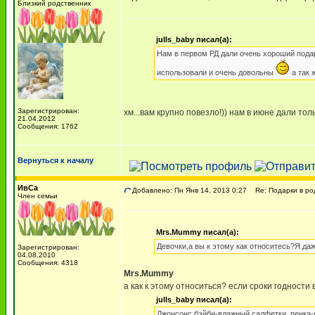
Близкий родственник
julls_baby писал(а):
Нам в первом РД дали очень хороший подар
использовали и очень довольны
а так 
Зарегистрирован:
хм...вам крупно повезло!)) нам в июне дали толь
21.04.2012
Сообщения: 1762
Вернуться к началу
ИвСа
Добавлено: Пн Янв 14, 2013 0:27
Re: Подарки в ро
Член семьи
Mrs.Mummy писал(а):
Девочки,а вы к этому как относитесь?Я даж
Зарегистрирован:
04.08.2010
Сообщения: 4318
Mrs.Mummy
а как к этому относиться? если сроки годности 
julls_baby писал(а):
Джонсонс бэйби-влажный салфетки, пенка-ш