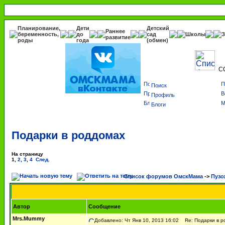
Планирование,
Дети
Детский
Раннее
беременность,
до
сад
Школы
З
развитие
роды
года
(обмен)
С
Поиск
Профиль
Блоги
Подарки в роддомах
На страницу
1
,
2
,
3
,
4
След.
Список форумов ОмскМама
->
Пузо
Автор
Сообщение
Mrs.Mummy
Добавлено: Чт Янв 10, 2013 16:02
Re: Подарки в р