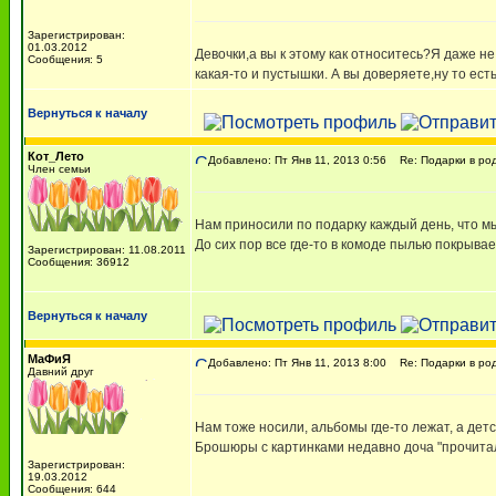
Зарегистрирован:
01.03.2012
Девочки,а вы к этому как относитесь?Я даже не
Сообщения: 5
какая-то и пустышки. А вы доверяете,ну то ест
Вернуться к началу
Кот_Лето
Добавлено: Пт Янв 11, 2013 0:56
Re: Подарки в ро
Член семьи
Нам приносили по подарку каждый день, что м
До сих пор все где-то в комоде пылью покрывае
Зарегистрирован: 11.08.2011
Сообщения: 36912
Вернуться к началу
МаФиЯ
Добавлено: Пт Янв 11, 2013 8:00
Re: Подарки в ро
Давний друг
Нам тоже носили, альбомы где-то лежат, а дет
Брошюры с картинками недавно доча "прочитала
Зарегистрирован:
19.03.2012
Сообщения: 644