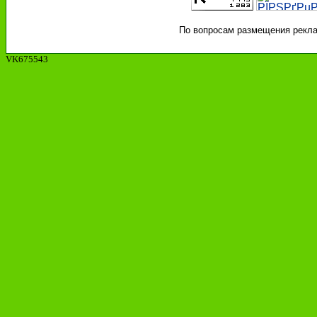
По вопросам размещения реклам
VK675543