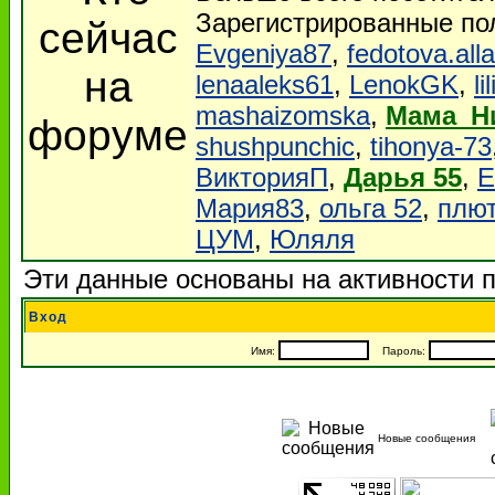
Зарегистрированные по
Evgeniya87
,
fedotova.alla
lenaaleks61
,
LenokGK
,
li
mashaizomska
,
Maма_Н
shushpunchic
,
tihonya-73
ВикторияП
,
Дарья 55
,
Е
Мария83
,
ольга 52
,
плют
ЦУМ
,
Юляля
Эти данные основаны на активности п
Вход
Имя:
Пароль:
Новые сообщения