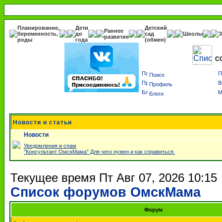
Планирование,
Дети
Детский
Раннее
беременность,
до
сад
Школы
З
развитие
роды
года
(обмен)
С
Поиск
Профиль
Блоги
Новости и статьи
Новости
Уведомления и спам
"Консультант ОмскМама" Для чего нужен и как справиться.
Текущее время Пт Авг 07, 2026 10:15
Список форумов ОмскМама
Форум