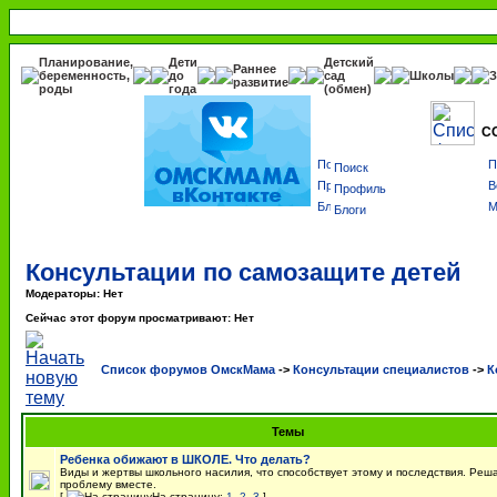
Планирование,
Дети
Детский
Раннее
беременность,
до
сад
Школы
З
развитие
роды
года
(обмен)
С
Поиск
Профиль
Блоги
Консультации по самозащите детей
Модераторы: Нет
Сейчас этот форум просматривают: Нет
Список форумов ОмскМама
->
Консультации специалистов
->
К
Темы
Ребенка обижают в ШКОЛЕ. Что делать?
Виды и жертвы школьного насилия, что способствует этому и последствия. Реш
проблему вместе.
[
На страницу:
1
,
2
,
3
]