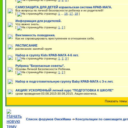
САМОЗАЩИТА ДЛЯ ДЕТЕЙ израильская система КРАВ-МАГА.
Все вопросы по личной безопасности ребенка и их родителей!
[
На страницу:
1
...
16
,
17
,
18
]
Информация для родителей.
Что важно знать.
[
На страницу:
1
,
2
]
Виктимность поведения.
Как не спровоцировать преступление в отношении себя.
РАСПИСАНИЕ
расписание занятий групп
Набор в группу Kids КРАВ-МАГА 4-6 лет.
[
На страницу:
1
,
2
,
3
]
Рубрика "Безопасные советы".
Основы Личной Безопасности Ребенка.
[
На страницу:
1
,
2
]
Набор в подготовительную группу Baby КРАВ-МАГА с 3-х лет.
АКЦИЯ! УСКОРЕННЫЙ летний курс "ПОДГОТОВКА К ШКОЛЕ"
сроки проведения 03.08.2015-30.08.2015. Акция окончена.
Показать темы
Список форумов ОмскМама
->
Консультации по самозащите де