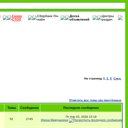
е
Скоро
Сбербанк Он-
Доска
Центры
СТОП
лайн
объявлений
раздач
На страницу
1
,
2
,
3
След.
Отметить все темы как прочтённые
Темы
Сообщения
Последнее сообщение
Пт Апр 03, 2026 15:19
52
2745
Ирина Макрушнина