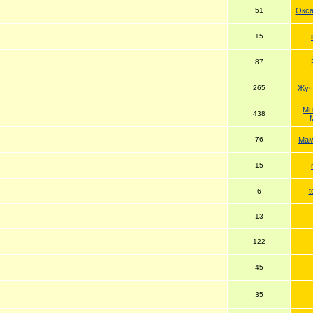
51
Окса
15
87
265
Жуч
Мн
438
76
Мам
15
t
6
13
122
45
35