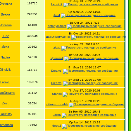
Ср Апр 13, 2022 20:24
Юлянька
118716
LeonidP
Ср Фев 02, 2022 14:44
Вежка
294351
jlend
Вс Окт 24, 2021 7:26
Моталка
61409
antonydkfrost
Вт Окт 19, 2021 14:11
ul-22
403035
Дарья Евтушенко
Чт Апр 22, 2021 8:05
alexa
20362
alexa
Вт Окт 20, 2020 23:05
Nadira
59619
Иришка4
Вт Июл 21, 2020 12:07
Dinulvik
113713
Dreams)
Вт Июл 21, 2020 12:06
Lara26
132376
Dreams)
Пн Апр 27, 2020 16:08
lvetDreams
33412
Startex
Пн Апр 27, 2020 15:23
Zest
32654
milano.dzhordzh
Вт Ноя 05, 2019 16:43
Тая1985
92161
Lakira
Ср Авг 14, 2019 13:28
omantica
73662
decci2