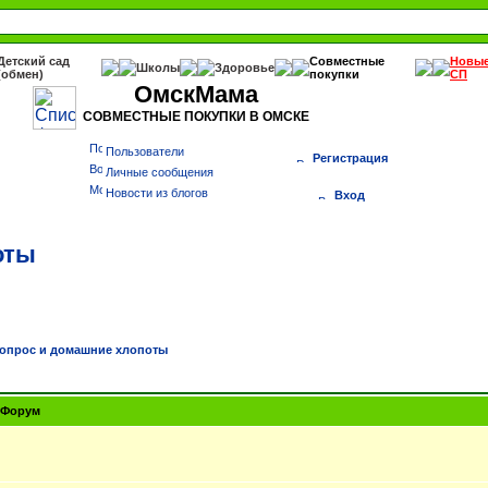
Детский сад
Совместные
Новы
Школы
Здоровье
(обмен)
покупки
СП
ОмскМама
СОВМЕСТНЫЕ ПОКУПКИ В ОМСКЕ
Пользователи
Регистрация
Личные сообщения
Новости из блогов
Вход
оты
опрос и домашние хлопоты
Форум