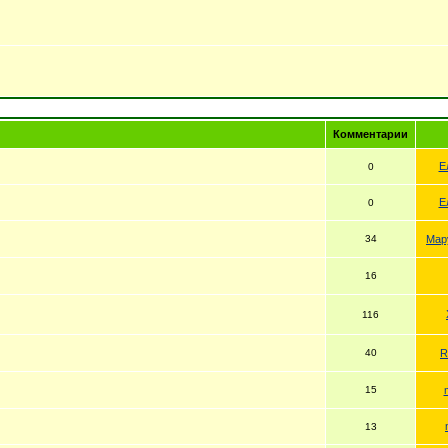
Комментарии
Е
0
Е
0
34
Мар
16
116
40
R
15
13