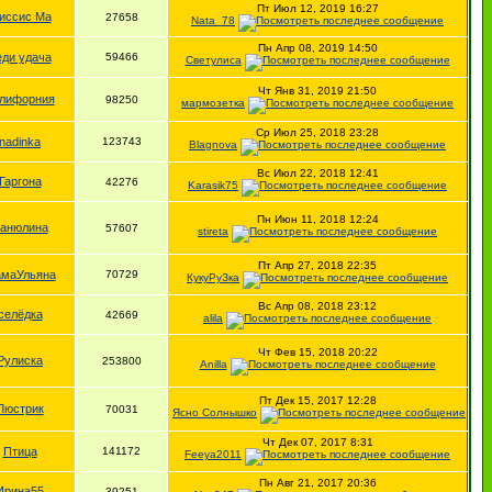
Пт Июл 12, 2019 16:27
иссис Ма
27658
Nata_78
Пн Апр 08, 2019 14:50
еди удача
59466
Светулиса
Чт Янв 31, 2019 21:50
лифорния
98250
мармозетка
Ср Июл 25, 2018 23:28
nadinka
123743
Вlagnova
Вс Июл 22, 2018 12:41
Гаргона
42276
Karasik75
Пн Июн 11, 2018 12:24
анюлина
57607
stireta
Пт Апр 27, 2018 22:35
маУльяна
70729
КукуРуЗка
Вс Апр 08, 2018 23:12
селёдка
42669
alila
Чт Фев 15, 2018 20:22
Рулиска
253800
Anilla
Пт Дек 15, 2017 12:28
Люстрик
70031
Ясно Солнышко
Чт Дек 07, 2017 8:31
Птица
141172
Feeya2011
Пн Авг 21, 2017 20:36
Ирина55
39251