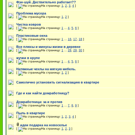
Фэн-шуй. Дествительно работает??
[
На страницу:
1
,
2
,
3
,
4
]
Проблема мусора
[
На страницу:
1
,
2
]
Чистка ковров
[
На страницу:
1
...
4
,
5
,
6
]
Пластиковые окна
[
На страницу:
1
...
16
,
17
,
18
]
Все плюсы и минусы жизни в деревне
[
На страницу:
1
...
28
,
29
,
30
]
жучки в крупе
[
На страницу:
1
...
4
,
5
,
6
]
Натяжные чехлы на мягкую мебель.
[
На страницу:
1
,
2
]
Самолично установить сигнализацию в квартире
Где и как найти домработницу?
Домработница: за и против
[
На страницу:
1
...
7
,
8
,
9
]
Пыль в квартире
[
На страницу:
1
,
2
,
3
,
4
]
идеи подарка на новоселье
[
На страницу:
1
,
2
,
3
]