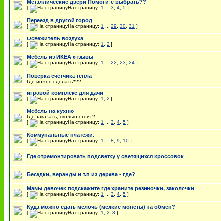
Металлические двери Помогите выбрать??
[
На страницу:
1
...
3
,
4
,
5
]
Переезд в другой город
[
На страницу:
1
...
29
,
30
,
31
]
Освежитель воздуха
[
На страницу:
1
,
2
]
Мебель из ИКЕА отзывы
[
На страницу:
1
...
22
,
23
,
24
]
Поверка счетчика тепла
Где можно сделать???
игровой комплекс для дачи
[
На страницу:
1
,
2
]
Мебель на кухню
Где заказать, сколько стоит?
[
На страницу:
1
...
3
,
4
,
5
]
Коммунальные платежи.
[
На страницу:
1
...
8
,
9
,
10
]
Где отремонтировать подсветку у светящихся кроссовок
Беседки, веранды и т.п из дерева - где?
Мамы девочек подскажите где храните резиночки, заколочки
[
На страницу:
1
...
3
,
4
,
5
]
Куда можно сдать мелочь (мелкие монеты) на обмен?
[
На страницу:
1
,
2
,
3
]