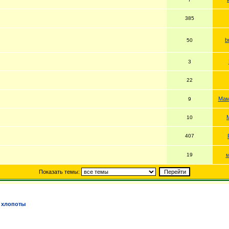
385
b
50
3
22
Мам
9
10
407
19
м
Показать темы:
 хлопоты