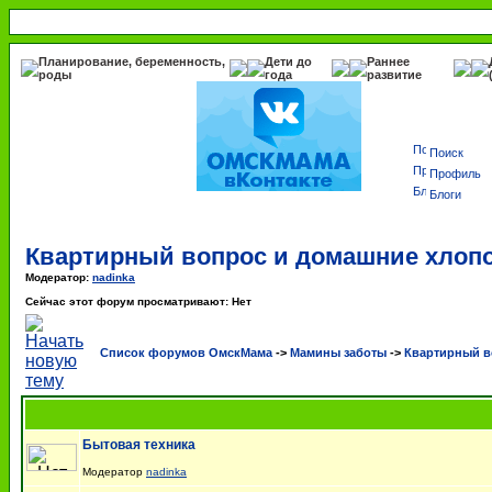
Планирование, беременность,
Дети до
Раннее
роды
года
развитие
Поиск
Профиль
Блоги
Квартирный вопрос и домашние хлоп
Модератор:
nadinka
Сейчас этот форум просматривают: Нет
Список форумов ОмскМама
->
Мамины заботы
->
Квартирный в
Бытовая техника
Модератор
nadinka