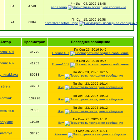
Чт Июн 04, 2026 13:48
84
4740
anna.terno
Пн Сен 15, 2025 16:58
74
6384
driverslicenseforeurope
Автор
Просмотров
Последнее сообщение
Пн Сен 26, 2016 9:42
лена1407
41779
Елена1407
Пт Сен 23, 2016 9:26
лена1407
41953
Елена1407
Пн Июн 23, 2025 16:15
усинаМама
80938
likky
Пн Июн 23, 2025 16:14
stireta
49981
likky
Пн Июн 23, 2025 16:13
Xomyak
139928
likky
Пн Июн 23, 2025 16:12
omantica
71505
likky
Пн Июн 23, 2025 16:11
maryjane
11029
likky
Вт Мар 25, 2025 11:24
matanya
38425
Женяма