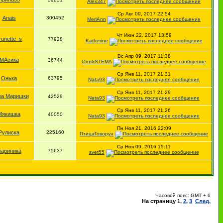
Alex347
Ср Авг 09, 2017 22:54
Anais
300452
MeriAnn
Чт Июн 22, 2017 13:59
runette_s
77928
Katherine
Вс Апр 09, 2017 11:38
МАсика
36744
OmskSTEMA
Ср Янв 11, 2017 21:31
Онька
63795
Nata93
Ср Янв 11, 2017 21:29
а Маришки
42529
Nata93
Ср Янв 11, 2017 21:26
Мякишка
40050
Nata93
Пн Ноя 21, 2016 22:09
Рулиска
225160
ПтицаГоворун
Ср Ноя 09, 2016 15:11
ариника
75637
svet55
Часовой пояс: GMT + 6
На страницу
1
,
2
,
3
След.