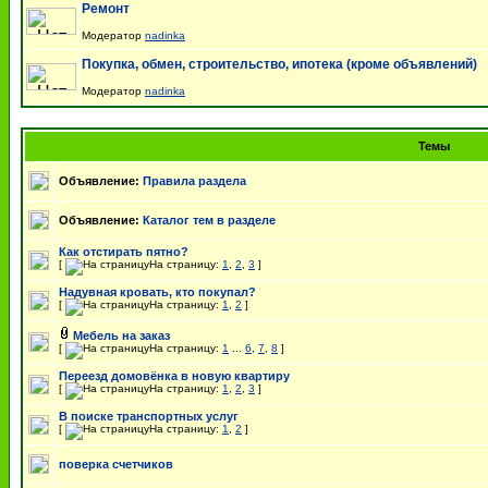
Ремонт
Модератор
nadinka
Покупка, обмен, строительство, ипотека (кроме объявлений)
Модератор
nadinka
Темы
Объявление:
Правила раздела
Объявление:
Каталог тем в разделе
Как отстирать пятно?
[
На страницу:
1
,
2
,
3
]
Надувная кровать, кто покупал?
[
На страницу:
1
,
2
]
Мебель на заказ
[
На страницу:
1
...
6
,
7
,
8
]
Переезд домовёнка в новую квартиру
[
На страницу:
1
,
2
,
3
]
В поиске транспортных услуг
[
На страницу:
1
,
2
]
поверка счетчиков