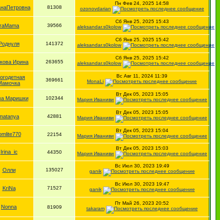
Пн Фев 24, 2025 14:58
наПетровна
81308
ozonovdarian
Сб Янв 25, 2025 15:43
iraMama
39566
aleksandar.s0kolow
Сб Янв 25, 2025 15:42
Роднуля
141372
aleksandar.s0kolow
Сб Янв 25, 2025 15:42
кова Ирина
263655
aleksandar.s0kolow
Вс Авг 11, 2024 11:39
огодетная
369661
MonaLi
Мамочка
Вт Дек 05, 2023 15:05
а Маришки
102344
Мария Иваниви
Вт Дек 05, 2023 15:05
matanya
42881
Мария Иваниви
Вт Дек 05, 2023 15:04
omlite770
22154
Мария Иваниви
Вт Дек 05, 2023 15:03
Irina_ic
44350
Мария Иваниви
Вс Июл 30, 2023 19:49
Олли
135027
ganik
Вс Июл 30, 2023 19:47
KriNa
71527
ganik
Пт Май 26, 2023 20:52
Nonna
81909
takaram