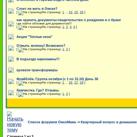
Стоит ли жить в Омске?
[
На страницу:
1
...
24
,
25
,
26
]
как хранить документы:свидетельство о рождении и о браке
где найти обложки для документов?!
[
На страницу:
1
,
2
,
3
,
4
]
Акция "Теплые окна"
Отмыть зеленку! Возможно?
[
На страницу:
1
,
2
]
В подъезде наркоманы?!
кровати-трансформеры
Флайбэби. Группа октября (с 1 по 31.10) День 30
[
На страницу:
1
...
26
,
27
,
28
]
Химчистка. Где? Отзывы.
[
На страницу:
1
,
2
]
Список форумов ОмскМама
->
Квартирный вопрос и домашние
Страница
1
из
3