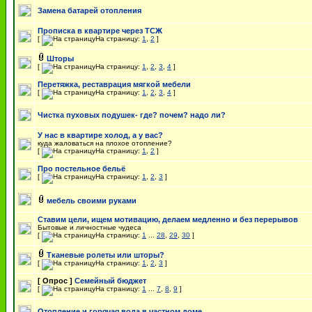
Замена батарей отопления
Прописка в квартире через ТСЖ
[
На страницу:
1
,
2
]
Шторы
[
На страницу:
1
,
2
,
3
,
4
]
Перетяжка, реставрация мягкой мебели
[
На страницу:
1
,
2
,
3
,
4
]
Чистка пуховых подушек- где? почем? надо ли?
У нас в квартире холод, а у вас?
куда жаловаться на плохое отопление?
[
На страницу:
1
,
2
]
Про постельное бельё
[
На страницу:
1
,
2
,
3
]
мебель своими руками
Ставим цели, ищем мотивацию, делаем медленно и без перерывов
Бытовые и личностные чудеса
[
На страницу:
1
...
28
,
29
,
30
]
Тканевые ролеты или шторы?
[
На страницу:
1
,
2
,
3
]
[ Опрос ]
Семейный бюджет
[
На страницу:
1
...
7
,
8
,
9
]
Отопление и горячая вода в частном доме