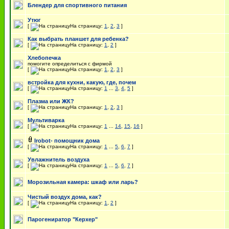
Блендер для спортивного питания
Утюг
[
На страницу:
1
,
2
,
3
]
Как выбрать планшет для ребенка?
[
На страницу:
1
,
2
]
Хлебопечка
помогите определиться с фирмой
[
На страницу:
1
,
2
,
3
]
встройка для кухни, какую, где, почем
[
На страницу:
1
...
3
,
4
,
5
]
Плазма или ЖК?
[
На страницу:
1
,
2
,
3
]
Мультиварка
[
На страницу:
1
...
14
,
15
,
16
]
Irobot- помощник дома
[
На страницу:
1
...
5
,
6
,
7
]
Увлажнитель воздуха
[
На страницу:
1
...
5
,
6
,
7
]
Морозильная камера: шкаф или ларь?
Чистый воздух дома, как?
[
На страницу:
1
,
2
]
Парогениратор "Керхер"