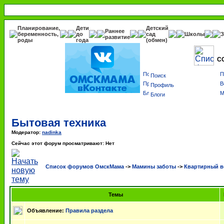
Планирование,
Дети
Детский
Раннее
беременность,
до
сад
Школы
З
развитие
роды
года
(обмен)
С
Поиск
Профиль
Блоги
Бытовая техника
Модератор:
nadinka
Сейчас этот форум просматривают: Нет
Список форумов ОмскМама
->
Мамины заботы
->
Квартирный в
Темы
Объявление:
Правила раздела