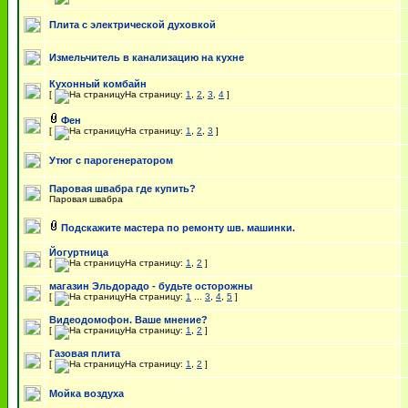
Плита с электрической духовкой
Измельчитель в канализацию на кухне
Кухонный комбайн
[
На страницу:
1
,
2
,
3
,
4
]
Фен
[
На страницу:
1
,
2
,
3
]
Утюг с парогенератором
Паровая швабра где купить?
Паровая швабра
Подскажите мастера по ремонту шв. машинки.
Йогуртница
[
На страницу:
1
,
2
]
магазин Эльдорадо - будьте осторожны
[
На страницу:
1
...
3
,
4
,
5
]
Видеодомофон. Ваше мнение?
[
На страницу:
1
,
2
]
Газовая плита
[
На страницу:
1
,
2
]
Мойка воздуха