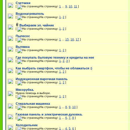
Счетчики
[
На страницу:
1
...
9
,
10
,
11
]
Водонагреватель
[
На страницу:
1
,
2
]
Выбираем эл. чайник
[
На страницу:
1
,
2
]
Пылесос
[
На страницу:
1
...
15
,
16
,
17
]
Вытяжка
[
На страницу:
1
,
2
]
Где покупать бытовую технику и кредиты на нее
[
На страницу:
1
,
2
,
3
]
Как выбрать смартфон, чтобы не облажаться :)
[
На страницу:
1
,
2
]
Индукционная варочная панель
[
На страницу:
1
,
2
]
Мясорубка.
Нужна помощь в выборе.
[
На страницу:
1
,
2
]
Стиральная машинка
[
На страницу:
1
...
8
,
9
,
10
]
Газовая панель и электрическая духовка.
[
На страницу:
1
...
6
,
7
,
8
]
Холодильник
[
На страницу:
1
...
4
,
5
,
6
]