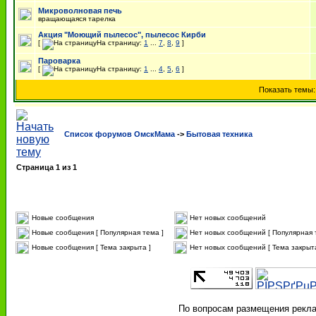
Микроволновая печь
вращающаяся тарелка
Акция "Моющий пылесос", пылесос Кирби
[
На страницу:
1
...
7
,
8
,
9
]
Пароварка
[
На страницу:
1
...
4
,
5
,
6
]
Показать темы
Список форумов ОмскМама
->
Бытовая техника
Страница
1
из
1
Новые сообщения
Нет новых сообщений
Новые сообщения [ Популярная тема ]
Нет новых сообщений [ Популярная 
Новые сообщения [ Тема закрыта ]
Нет новых сообщений [ Тема закрыта
По вопросам размещения реклам