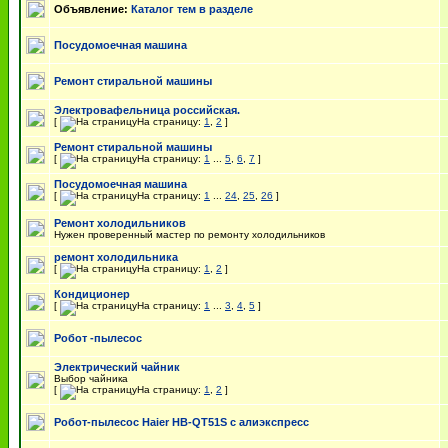
Объявление:
Каталог тем в разделе
Посудомоечная машина
Ремонт стиральной машины
Электровафельница российская.
[
На страницу:
1
,
2
]
Ремонт стиральной машины
[
На страницу:
1
...
5
,
6
,
7
]
Посудомоечная машина
[
На страницу:
1
...
24
,
25
,
26
]
Ремонт холодильников
Нужен проверенный мастер по ремонту холодильников
ремонт холодильника
[
На страницу:
1
,
2
]
Кондиционер
[
На страницу:
1
...
3
,
4
,
5
]
Робот -пылесос
Электрический чайник
Выбор чайника
[
На страницу:
1
,
2
]
Робот-пылесос Haier HB-QT51S с алиэкспресс