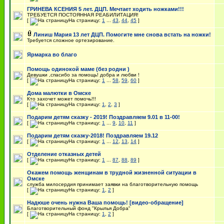
ГРИНЕВА КСЕНИЯ 5 лет. ДЦП. Мечтает ходить ножками!!!
ТРЕБУЕТСЯ ПОСТОЯННАЯ РЕАБИЛИТАЦИЯ!
[
На страницу:
1
...
43
,
44
,
45
]
Линиш Мария 13 лет ДЦП. Помогите мне снова встать на ножки!
Требуется сложное ортезирование.
Ярмарка во благо
Помощь одинокой маме (без родни )
Девушки ,спасибо за помощь! добра и любви !
[
На страницу:
1
...
58
,
59
,
60
]
Дома малютки в Омске
Кто захочет может помочь!!!
[
На страницу:
1
,
2
,
3
]
Подарим детям сказку - 2019! Поздравляем 9.01 в 11-00!
[
На страницу:
1
...
9
,
10
,
11
]
Подарим детям сказку-2018! Поздравляем 19.12
[
На страницу:
1
...
12
,
13
,
14
]
Отделение отказных детей
[
На страницу:
1
...
87
,
88
,
89
]
Окажем помощь женщинам в трудной жизненной ситуации в
Омске
служба милосердия принимает заявки на благотворительную помощь
[
На страницу:
1
,
2
]
Надюше очень нужна Ваша помощь! [видео-обращение]
Благотворительный фонд "Крылья Добра"
[
На страницу:
1
,
2
]