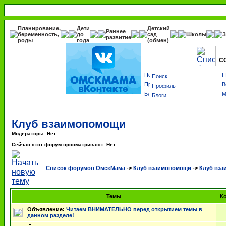
Планирование,
Дети
Детский
Раннее
беременность,
до
сад
Школы
З
развитие
роды
года
(обмен)
С
Поиск
Профиль
Блоги
Клуб взаимопомощи
Модераторы: Нет
Сейчас этот форум просматривают: Нет
Список форумов ОмскМама
->
Клуб взаимопомощи
->
Клуб вз
Темы
Ко
Объявление:
Читаем ВНИМАТЕЛЬНО перед открытием темы в
данном разделе!