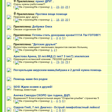
Прилеплена:
приют ДРУГ .
Очень нужны работники!!!
[
На страницу:
1
...
23
,
24
,
25
]
Прилеплена:
Протяни вещи помощи
Поможем друг другу
[
На страницу:
1
...
18
,
19
,
20
]
Прилеплена:
Добряки Омск
Омское отделение БФ
Прилеплена:
Готовы стать донорами крови!!!!!!А ТЫ ГОТОВ?!
[
На страницу:
1
...
3
,
4
,
5
]
Прилеплена:
"Детские друзья!"
Волонтеры навещают маленьких пациентов омских больниц
[
На страницу:
1
,
2
]
Аристова Арина, 10 лет.ФКД (1 тип? 3 тип?) эпилепсия
Операция в испанской клинике: 7911000 рублей
[
На страницу:
1
...
73
,
74
,
75
]
Погорельцам амурским-мама,бабушка и 2 детей нужна помощь
Помощь маме без родни
SOS! Ждем хозяев и друзей!
Помощь животным
Анечка Смехура СКОРО три годика, ДЦП.
Внимание!!! Благотворительная акция "Открытки-улыбки" страничка 5
[
На страницу:
1
...
4
,
5
,
6
]
Озеров Глеб, 7 лет. Диагноз - Острый лимфобластный лейкоз!
[
На страницу:
1
...
7
,
8
,
9
]