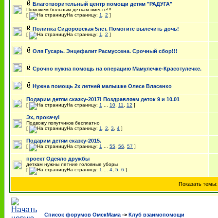
Благотворительный центр помощи детям "РАДУГА"
Поможем больным деткам вместе!!!
[
На страницу:
1
,
2
]
Полинка Сидоровская 5лет. Помогите вылечить дочь!
[
На страницу:
1
,
2
]
Оля Гусарь. Энцефалит Расмуссена. Срочный сбор!!!
Срочно нужна помощь на операцию Мамулечке-Красотулечке.
Нужна помощь 2х летней малышке Олесе Власенко
Подарим детям сказку-2017! Поздравляем деток 9 и 10.01
[
На страницу:
1
...
10
,
11
,
12
]
Эх, прокачу!
Подвожу попутчиков бесплатно
[
На страницу:
1
,
2
,
3
,
4
]
Подарим детям сказку-2015.
[
На страницу:
1
...
55
,
56
,
57
]
проект Одеяло дружбы
деткам нужны летние головные уборы
[
На страницу:
1
...
4
,
5
,
6
]
Показать темы
Список форумов ОмскМама
->
Клуб взаимопомощи