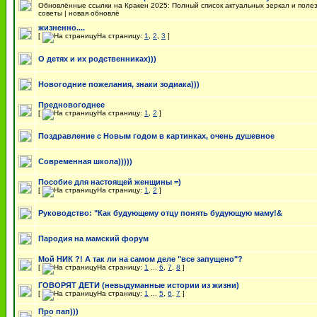
Обновлённые ссылки на Кракен 2025: Полный список актуальных зеркал и поле
советы | новая обновлё
жизненно....
[
На страницу:
1
,
2
,
3
]
О детях и их родственниках)))
Новогодние пожелания, знаки зодиака)))
Предновогоднее
[
На страницу:
1
,
2
]
Поздравление с Новым годом в картинках, очень душевное
Современная школа)))))
Пособие для настоящей женщины =)
[
На страницу:
1
,
2
]
Руководство: "Как будующему отцу понять будующую маму!&
Пародия на мамский форум
Мой НИК ?! А так ли на самом деле "все запущено"?
[
На страницу:
1
...
6
,
7
,
8
]
ГОВОРЯТ ДЕТИ (невыдуманные истории из жизни)
[
На страницу:
1
...
5
,
6
,
7
]
Про пап)))