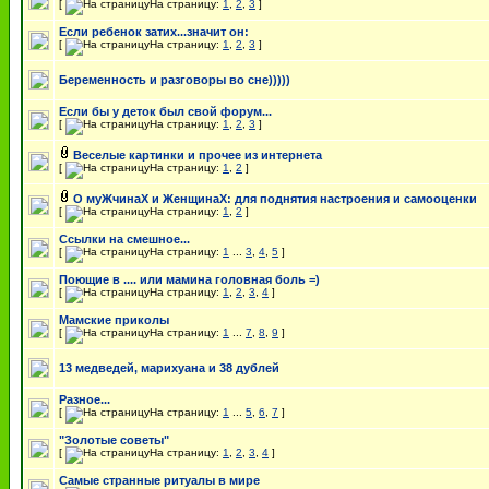
[
На страницу:
1
,
2
,
3
]
Если ребенок затих...значит он:
[
На страницу:
1
,
2
,
3
]
Беременность и разговоры во сне)))))
Если бы у деток был свой форум...
[
На страницу:
1
,
2
,
3
]
Веселые картинки и прочее из интернета
[
На страницу:
1
,
2
]
О муЖчинаХ и ЖенщинаХ: для поднятия настроения и самооценки
[
На страницу:
1
,
2
]
Ссылки на смешное...
[
На страницу:
1
...
3
,
4
,
5
]
Поющие в .... или мамина головная боль =)
[
На страницу:
1
,
2
,
3
,
4
]
Мамские приколы
[
На страницу:
1
...
7
,
8
,
9
]
13 медведей, марихуана и 38 дублей
Разное...
[
На страницу:
1
...
5
,
6
,
7
]
"Золотые советы"
[
На страницу:
1
,
2
,
3
,
4
]
Cамые странные ритуалы в мире