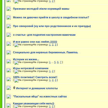
[
На страницу:
1
,
2
]
Признаки молодой и\или кормящей мамы
Можно ли девочке прийти в школу в свадебном платье?
Про свекровей (ну или про родственников и их причуды)
о счастье -для поднятия настроения мамочкам
И все равно они нас любят..)))))))
[
На страницу:
1
,
2
,
3
]
Специально для нервных беременных. Памятка.
Истории из жизни...
[
На страницу:
1
...
5
,
6
,
7
]
Игры нетрезвой компании
[
На страницу:
1
,
2
]
100% позитива!! Смотреть всем!!
[
На страницу:
1
,
2
,
3
]
Интернет и домашние хлопоты
"Пасхальные яйца" на известных сайтах
Каждая уважающая себя мать))
[
На страницу:
1
,
2
]