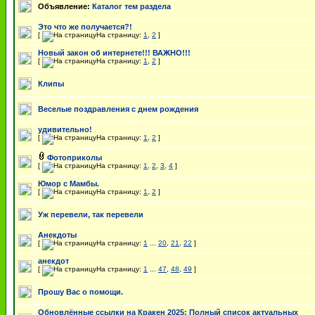
Объявление:
Каталог тем раздела
Это что же получается?!
[
На страницу:
1
,
2
]
Новый закон об интернете!!! ВАЖНО!!!
[
На страницу:
1
,
2
]
Клипы
Веселые поздравления с днем рождения
удивительно!
[
На страницу:
1
,
2
]
Фотоприколы
[
На страницу:
1
,
2
,
3
,
4
]
Юмор с Мамбы.
[
На страницу:
1
,
2
]
Уж перевели, так перевели
Анекдоты
[
На страницу:
1
...
20
,
21
,
22
]
анекдот
[
На страницу:
1
...
47
,
48
,
49
]
Прошу Вас о помощи.
Обновлённые ссылки на Кракен 2025: Полный список актуальных