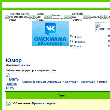
Планирование,
Дети
Детский
Раннее
беременность,
до
сад
Школы
З
развитие
роды
года
(обмен)
С
Поиск
Профиль
Блоги
Юмор
Модератор:
gav-gav
Сейчас этот форум просматривают: Нет
Список форумов ОмскМама
->
Болтушки - хохотушки
->
Юмор
Темы
Объявление:
Правила раздела