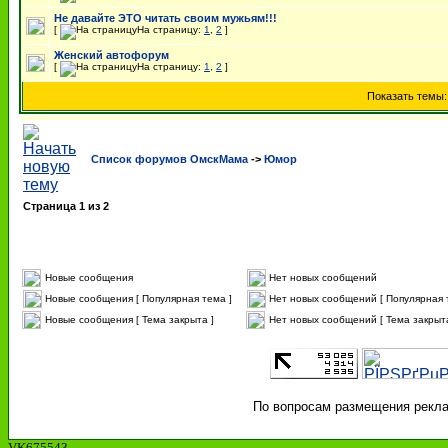
Не давайте ЭТО читать своим мужьям!!!
[
На страницу:
1
,
2
]
Женский автофорум
[
На страницу:
1
,
2
]
Показать темы
Список форумов ОмскМама
->
Юмор
Страница
1
из
2
Новые сообщения
Нет новых сообщений
Новые сообщения [ Популярная тема ]
Нет новых сообщений [ Популярная 
Новые сообщения [ Тема закрыта ]
Нет новых сообщений [ Тема закрыта
По вопросам размещения реклам
VK675543