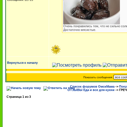
Очень понравились тем, что не сильно сол
Достаточно мясистые.
Вернуться к началу
Показать сообщения:
Список форумов ОмскМама
->
Поку
ОТЗЫВЫ Еда и все для кухни
->
ГРЕЧ
Страница
1
из
3