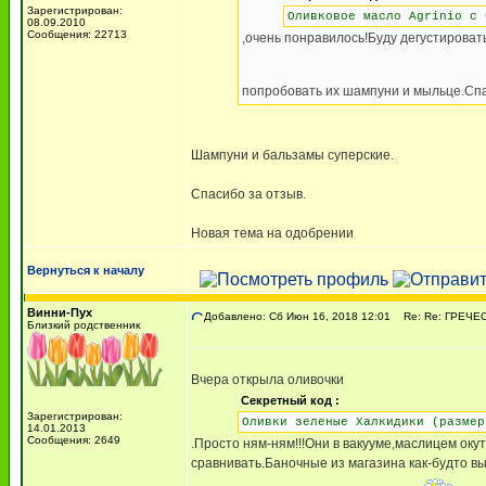
Зарегистрирован:
Оливковое масло Agrinio с 
08.09.2010
Сообщения: 22713
,очень понравилось!Буду дегустироват
попробовать их шампуни и мыльце.Сп
Шампуни и бальзамы суперские.
Спасибо за отзыв.
Новая тема на одобрении
Вернуться к началу
Винни-Пух
Добавлено: Сб Июн 16, 2018 12:01
Re: Re: ГРЕЧЕСК
Близкий родственник
Вчера открыла оливочки
Секретный код :
Зарегистрирован:
Оливки зеленые Халкидики (размер
14.01.2013
Сообщения: 2649
.Просто ням-ням!!!Они в вакууме,маслицем ок
сравнивать.Баночные из магазина как-будто в