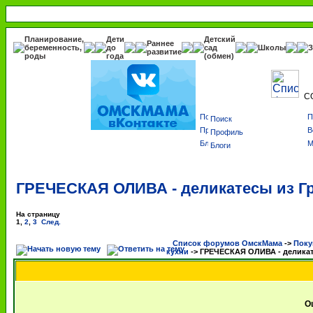
Планирование,
Дети
Детский
Раннее
беременность,
до
сад
Школы
З
развитие
роды
года
(обмен)
С
Поиск
Профиль
Блоги
ГРЕЧЕСКАЯ ОЛИВА - деликатесы из Г
На страницу
1
,
2
,
3
След.
Список форумов ОмскМама
->
Поку
кухни
->
ГРЕЧЕСКАЯ ОЛИВА - деликат
О