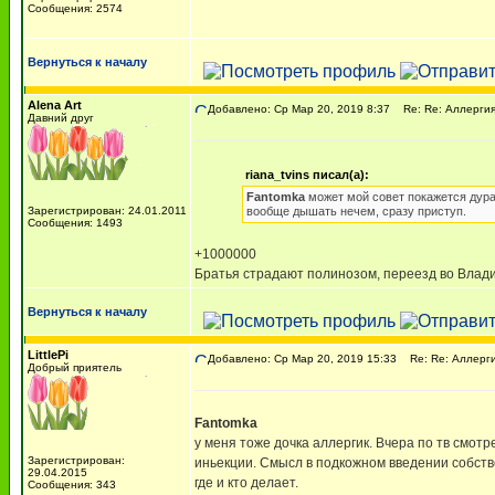
Сообщения: 2574
Вернуться к началу
Alena Art
Добавлено: Ср Мар 20, 2019 8:37
Re: Re: Аллергия
Давний друг
riana_tvins писал(а):
Fantomka
может мой совет покажется дурац
Зарегистрирован: 24.01.2011
вообще дышать нечем, сразу приступ.
Сообщения: 1493
+1000000
Братья страдают полинозом, переезд во Влади
Вернуться к началу
LittlePi
Добавлено: Ср Мар 20, 2019 15:33
Re: Re: Аллерги
Добрый приятель
Fantomka
у меня тоже дочка аллергик. Вчера по тв смотр
Зарегистрирован:
иньекции. Смысл в подкожном введении собстве
29.04.2015
где и кто делает.
Сообщения: 343