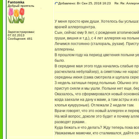
Fantomka
Добавлено: Вт Сен 25, 2018 16:23
Re: Re: Аллерги
Добрый приятель
У меня просто крик души. Хотелось бы услышат
врачей аллергоцентра.
Зарегистрирован:
Сын, сейчас ему 9 лет, с рождения атопический
07.02.2013
груши, вишня и т.д.), с 4 лет аллергия на полы
Сообщения: 461
Лечимся постоянно (сталораль, рузам). Прист
аллергены.
В прошлом году на период цветения полыни уе
было.
В середине мая этого года начались слабые пр
расчехлила небулайзер), а симптомы не нарас
середины июня (сама смотрела и щупала сережк
3 недель затишья перед полынью. Обычно это 
приступ сняли и мы ушли. Полыни нет еще, бе
Оказалось, что сформировался новый основной 
когда заехали на дачу к маме, а там астры и и
хлопья кукурузные). Отлежали 2 недели там.
Врачи говорят, что это новый аллерген и пере
На мой вопрос, доколе это будет и почему алл
разводят руками.
Куда бежать и что делать? Жду теперь пока все
Уважаемые мамочки, кто сталкивался, дайте со