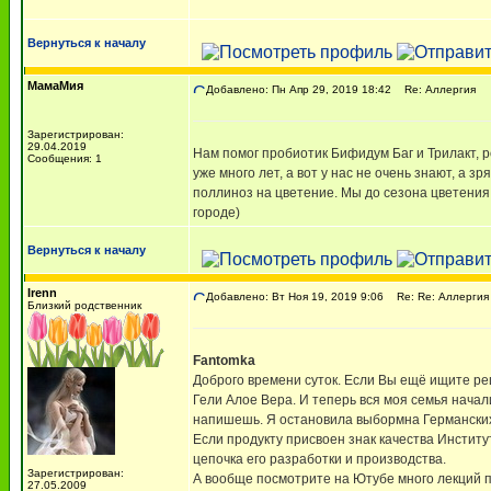
Вернуться к началу
МамаМия
Добавлено: Пн Апр 29, 2019 18:42
Re: Аллергия
Зарегистрирован:
29.04.2019
Нам помог пробиотик Бифидум Баг и Трилакт, р
Сообщения: 1
уже много лет, а вот у нас не очень знают, а з
поллиноз на цветение. Мы до сезона цветения 
городе)
Вернуться к началу
Irenn
Добавлено: Вт Ноя 19, 2019 9:06
Re: Re: Аллергия
Близкий родственник
Fantomka
Доброго времени суток. Если Вы ещё ищите ре
Гели Алое Вера. И теперь вся моя семья начал
напишешь. Я остановила выбормна Германских
Если продукту присвоен знак качества Институ
цепочка его разработки и производства.
Зарегистрирован:
А вообще посмотрите на Ютубе много лекций п
27.05.2009