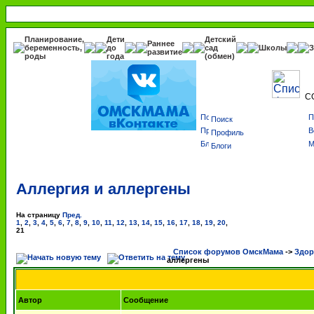
Планирование,
Дети
Детский
Раннее
беременность,
до
сад
Школы
З
развитие
роды
года
(обмен)
С
Поиск
Профиль
Блоги
Аллергия и аллергены
На страницу
Пред.
1
,
2
,
3
,
4
,
5
,
6
,
7
,
8
,
9
,
10
,
11
,
12
,
13
,
14
,
15
,
16
,
17
,
18
,
19
,
20
,
21
Список форумов ОмскМама
->
Здор
аллергены
Автор
Сообщение