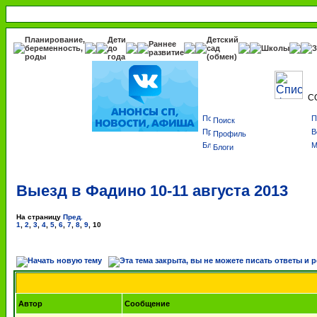
Планирование,
Дети
Детский
Раннее
беременность,
до
сад
Школы
З
развитие
роды
года
(обмен)
С
Поиск
Профиль
Блоги
Выезд в Фадино 10-11 августа 2013
На страницу
Пред.
1
,
2
,
3
,
4
,
5
,
6
,
7
,
8
,
9
,
10
Автор
Сообщение