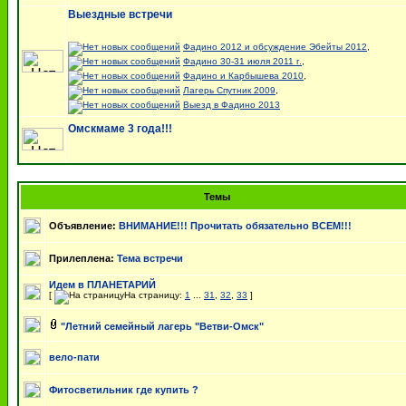
Выездные встречи
Фадино 2012 и обсуждение Эбейты 2012
,
Фадино 30-31 июля 2011 г.
,
Фадино и Карбышева 2010
,
Лагерь Спутник 2009
,
Выезд в Фадино 2013
Омскмаме 3 года!!!
Темы
Объявление:
ВНИМАНИЕ!!! Прочитать обязательно ВСЕМ!!!
Прилеплена:
Тема встречи
Идем в ПЛАНЕТАРИЙ
[
На страницу:
1
...
31
,
32
,
33
]
"Летний семейный лагерь "Ветви-Омск"
вело-пати
Фитосветильник где купить ?