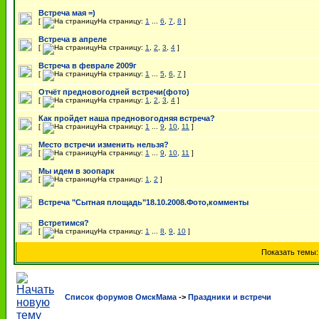
Встреча мая =)
[
На страницу:
1
...
6
,
7
,
8
]
Встреча в апреле
[
На страницу:
1
,
2
,
3
,
4
]
Встреча в феврале 2009г
[
На страницу:
1
...
5
,
6
,
7
]
Отчёт предновогодней встречи(фото)
[
На страницу:
1
,
2
,
3
,
4
]
Как пройдет наша предновогодняя встреча?
[
На страницу:
1
...
9
,
10
,
11
]
Место встречи изменить нельзя?
[
На страницу:
1
...
9
,
10
,
11
]
Мы идем в зоопарк
[
На страницу:
1
,
2
]
Встреча "Сытная площадь"18.10.2008.Фото,комменты
Встретимся?
[
На страницу:
1
...
8
,
9
,
10
]
Показать темы
Список форумов ОмскМама
->
Праздники и встречи