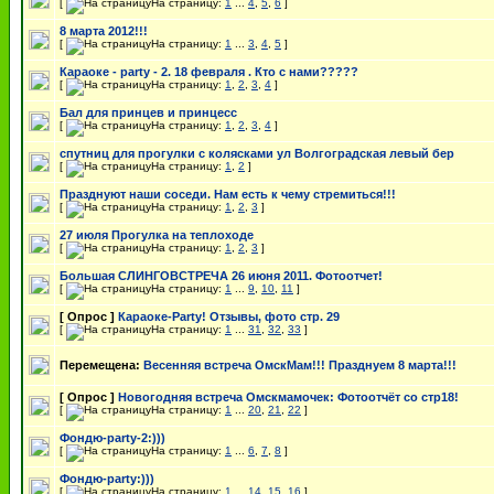
[
На страницу:
1
...
4
,
5
,
6
]
8 марта 2012!!!
[
На страницу:
1
...
3
,
4
,
5
]
Караоке - party - 2. 18 февраля . Кто с нами?????
[
На страницу:
1
,
2
,
3
,
4
]
Бал для принцев и принцесс
[
На страницу:
1
,
2
,
3
,
4
]
спутниц для прогулки с колясками ул Волгоградская левый бер
[
На страницу:
1
,
2
]
Празднуют наши соседи. Нам есть к чему стремиться!!!
[
На страницу:
1
,
2
,
3
]
27 июля Прогулка на теплоходе
[
На страницу:
1
,
2
,
3
]
Большая СЛИНГОВСТРЕЧА 26 июня 2011. Фотоотчет!
[
На страницу:
1
...
9
,
10
,
11
]
[ Опрос ]
Караоке-Party! Отзывы, фото стр. 29
[
На страницу:
1
...
31
,
32
,
33
]
Перемещена:
Весенняя встреча ОмскМам!!! Празднуем 8 марта!!!
[ Опрос ]
Новогодняя встреча Омскмамочек: Фотоотчёт со стр18!
[
На страницу:
1
...
20
,
21
,
22
]
Фондю-party-2:)))
[
На страницу:
1
...
6
,
7
,
8
]
Фондю-party:)))
[
На страницу:
1
...
14
,
15
,
16
]