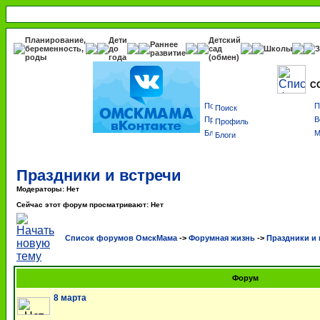
Планирование,
Дети
Детский
Раннее
беременность,
до
сад
Школы
З
развитие
роды
года
(обмен)
С
Поиск
Профиль
Блоги
Праздники и встречи
Модераторы: Нет
Сейчас этот форум просматривают: Нет
Список форумов ОмскМама
->
Форумная жизнь
->
Праздники и 
Форум
8 марта