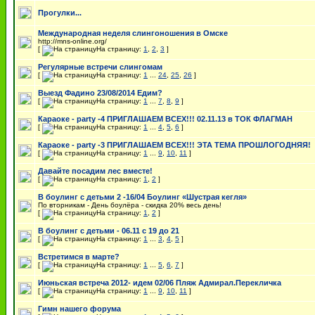
Прогулки...
Международная неделя слингоношения в Омске
http://mns-online.org/
[
На страницу:
1
,
2
,
3
]
Регулярные встречи слингомам
[
На страницу:
1
...
24
,
25
,
26
]
Выезд Фадино 23/08/2014 Едим?
[
На страницу:
1
...
7
,
8
,
9
]
Караоке - party -4 ПРИГЛАШАЕМ ВСЕХ!!! 02.11.13 в ТОК ФЛАГМАН
[
На страницу:
1
...
4
,
5
,
6
]
Караоке - party -3 ПРИГЛАШАЕМ ВСЕХ!!! ЭТА ТЕМА ПРОШЛОГОДНЯЯ!
[
На страницу:
1
...
9
,
10
,
11
]
Давайте посадим лес вместе!
[
На страницу:
1
,
2
]
В боулинг с детьми 2 -16/04 Боулинг «Шустрая кегля»
По вторникам - День боулёра - скидка 20% весь день!
[
На страницу:
1
,
2
]
В боулинг с детьми - 06.11 с 19 до 21
[
На страницу:
1
...
3
,
4
,
5
]
Встретимся в марте?
[
На страницу:
1
...
5
,
6
,
7
]
Июньская встреча 2012- идем 02/06 Пляж Адмирал.Перекличка
[
На страницу:
1
...
9
,
10
,
11
]
Гимн нашего форума