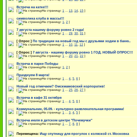
Встреча на катке!!!
[
На страницу:
1
...
13
,
14
,
15
]
символика клуба в массы!!!
[
На страницу:
1
,
2
]
7 августа нашему форуму ровно 2 года!
[
На страницу:
1
...
29
,
30
,
31
]
[ Опрос ]
По традиции на новый год мы с друзьями ходим в баню..
[
На страницу:
1
...
10
,
11
,
12
]
[ Опрос ]
7 августа - нашему форуму ровно 1 ГОД. НОВЫЙ ОПРОС!!!
[
На страницу:
1
...
20
,
21
,
22
]
Встреча в парке Победы
[
На страницу:
1
,
2
]
Празднуем 8 марта!
[
На страницу:
1
...
4
,
5
,
6
]
Новый год отмечаем? Омскмамовский корпоратив!
[
На страницу:
1
...
25
,
26
,
27
]
Встреча в кафе 31 октября
[
На страницу:
1
...
4
,
5
,
6
]
Коммунальник, 05.09. - культурно-развлекательная программа!
[
На страницу:
1
...
3
,
4
,
5
]
Встреча июля в детском центре "Почемучки"
[
На страницу:
1
...
7
,
8
,
9
]
Перемещена:
Ищу спутницу для прогулок с коляской ст. Московка