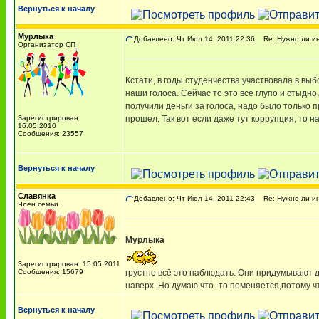
Вернуться к началу
Мурлыка
Добавлено: Чт Июл 14, 2011 22:36
Re: Нужно ли ин
Организатор СП
Кстати, в годы студенчества участвовала в выб
наши голоса. Сейчас то это все глупо и стыдно,
получили деньги за голоса, надо было только 
Зарегистрирован:
прошел. Так вот если даже тут коррупция, то н
16.05.2010
Сообщения: 23557
Вернуться к началу
Славянка
Добавлено: Чт Июл 14, 2011 22:43
Re: Нужно ли ин
Член семьи
Мурлыка
Зарегистрирован: 15.05.2011
Сообщения: 15679
грустно всё это наблюдать. Они придумывают 
наверх. Но думаю что -то поменяется,потому ч
Вернуться к началу