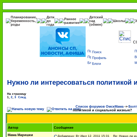
Планирование,
Дети
Детский
Раннее
беременность,
до
сад
Школы
З
развитие
роды
года
(обмен)
С
Поиск
Профиль
Блоги
Нужно ли интересоваться политикой 
На страницу
1
,
2
,
3
След.
Список форумов ОмскМама
->
Болт
политикой и социальной жизнью?
Автор
Сообщение
Мама Маришки
Добавлено: Вт Июл 12, 2011 15:31
Re: Нужно ли ин