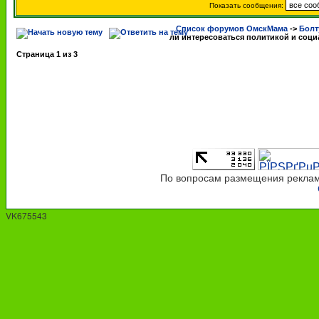
Показать сообщения:
Список форумов ОмскМама
->
Болт
ли интересоваться политикой и соц
Страница
1
из
3
По вопросам размещения рекламы
VK675543