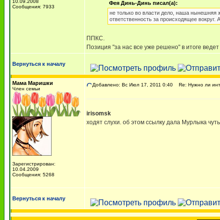
10.09.2008
Фея Динь-Динь писал(а):
Сообщения: 7933
не только во власти дело, наша нынешняя ж
ответственность за происходящее вокруг. 
ППКС.
Позиция "за нас все уже решено" в итоге ведет 
Вернуться к началу
Мама Маришки
Добавлено: Вс Июл 17, 2011 0:40
Re: Нужно ли инт
Член семьи
irisomsk
ходят слухи. об этом ссылку дала Мурлыка чут
Зарегистрирован:
10.04.2009
Сообщения: 5268
Вернуться к началу