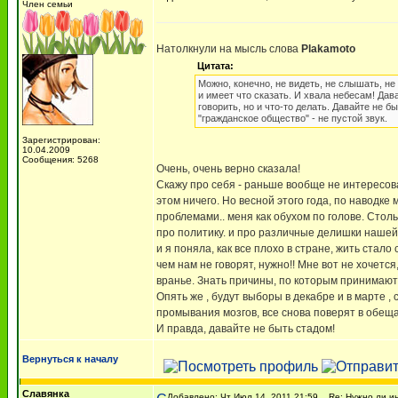
Член семьи
Натолкнули на мысль слова
Plakamoto
Цитата:
Можно, конечно, не видеть, не слышать, не 
и имеет что сказать. И хвала небесам! Дав
говорить, но и что-то делать. Давайте не 
"гражданское общество" - не пустой звук.
Зарегистрирован:
10.04.2009
Сообщения: 5268
Очень, очень верно сказала!
Скажу про себя - раньше вообще не интересов
этом ничего. Но весной этого года, по наводк
проблемами.. меня как обухом по голове. Стол
про политику. и про различные делишки нашей 
и я поняла, как все плохо в стране, жить стало
чем нам не говорят, нужно!! Мне вот не хочет
вранье. Знать причины, по которым принимаютс
Опять же , будут выборы в декабре и в марте 
промывания мозгов, все снова поверят в обеща
И правда, давайте не быть стадом!
Вернуться к началу
Славянка
Добавлено: Чт Июл 14, 2011 21:59
Re: Нужно ли ин