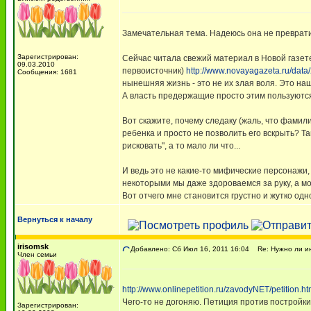
Замечательная тема. Надеюсь она не превратит
Зарегистрирован:
Сейчас читала свежий материал в Новой газете 
09.03.2010
первоисточник)
http://www.novayagazeta.ru/data
Сообщения: 1681
нынешняя жизнь - это не их злая воля. Это на
А власть предержащие просто этим пользуются
Вот скажите, почему следаку (жаль, что фамили
ребенка и просто не позволить его вскрыть? Т
рисковать", а то мало ли что...
И ведь это не какие-то мифические персонажи,
некоторыми мы даже здороваемся за руку, а мо
Вот отчего мне становится грустно и жутко одн
Вернуться к началу
irisomsk
Добавлено: Сб Июл 16, 2011 16:04
Re: Нужно ли ин
Член семьи
http://www.onlinepetition.ru/zavodyNET/petition.ht
Чего-то не догоняю. Петиция против постройки
Зарегистрирован: