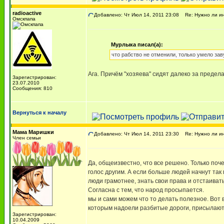
radioactive
Добавлено: Чт Июл 14, 2011 23:08
Re: Нужно ли ин
Омскпапа
Мурлыка писал(а):
что рабство не отменили, только умело зав
Ага. Причём "хозяева" сидят далеко за предел
Зарегистрирован:
23.07.2010
Сообщения: 810
Вернуться к началу
Мама Маришки
Добавлено: Чт Июл 14, 2011 23:30
Re: Нужно ли ин
Член семьи
Да, общеизвестно, что все решено. Только поч
голос другим. А если больше людей начнут так 
люди грамотнее, знать свои права и отстаиват
Согласна с тем, что народ просыпается.
мы и сами можем что то делать полезное. Вот
которым надоели разбитые дороги, присылают фо
Зарегистрирован:
10.04.2009