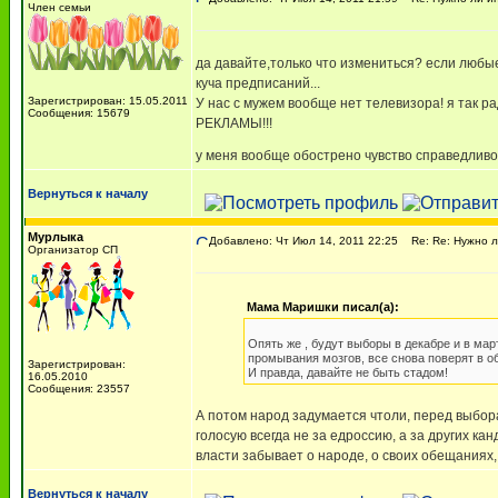
Член семьи
да давайте,только что измениться? если любы
куча предписаний...
Зарегистрирован: 15.05.2011
У нас с мужем вообще нет телевизора! я так ра
Сообщения: 15679
РЕКЛАМЫ!!!
у меня вообще обострено чувство справедливо
Вернуться к началу
Мурлыка
Добавлено: Чт Июл 14, 2011 22:25
Re: Re: Нужно л
Организатор СП
Мама Маришки писал(а):
Опять же , будут выборы в декабре и в ма
промывания мозгов, все снова поверят в об
Зарегистрирован:
И правда, давайте не быть стадом!
16.05.2010
Сообщения: 23557
А потом народ задумается чтоли, перед выборам
голосую всегда не за едроссию, а за других ка
власти забывает о народе, о своих обещаниях,
Вернуться к началу