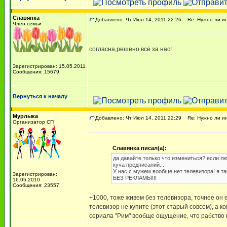
Славянка
Добавлено: Чт Июл 14, 2011 22:26
Re: Нужно ли ин
Член семьи
согласна,решено всё за нас!
Зарегистрирован: 15.05.2011
Сообщения: 15679
Вернуться к началу
Мурлыка
Добавлено: Чт Июл 14, 2011 22:29
Re: Нужно ли ин
Организатор СП
Славянка писал(а):
да давайте,только что измениться? если л
куча предписаний...
У нас с мужем вообще нет телевизора! я так
Зарегистрирован:
БЕЗ РЕКЛАМЫ!!!
16.05.2010
Сообщения: 23557
+1000, тоже живем без телевизора, точнее он ес
телевизор не купите (этот старый совсем), а к
сериала "Рим" вообще ощущение, что рабство 