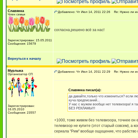
Славянка
Добавлено: Чт Июл 14, 2011 22:26
Re: Нужно ли ин
Член семьи
согласна,решено всё за нас!
Зарегистрирован: 15.05.2011
Сообщения: 15679
Вернуться к началу
Мурлыка
Добавлено: Чт Июл 14, 2011 22:29
Re: Нужно ли ин
Организатор СП
Славянка писал(а):
да давайте,только что измениться? если л
куча предписаний...
У нас с мужем вообще нет телевизора! я так
Зарегистрирован:
БЕЗ РЕКЛАМЫ!!!
16.05.2010
Сообщения: 23557
+1000, тоже живем без телевизора, точнее он ес
телевизор не купите (этот старый совсем), а к
сериала "Рим" вообще ощущение, что рабство 