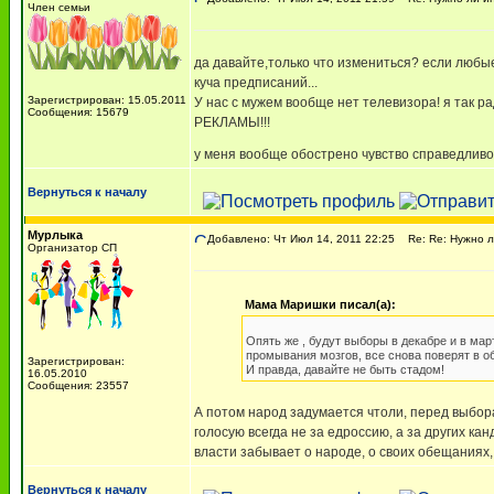
Член семьи
да давайте,только что измениться? если любы
куча предписаний...
Зарегистрирован: 15.05.2011
У нас с мужем вообще нет телевизора! я так ра
Сообщения: 15679
РЕКЛАМЫ!!!
у меня вообще обострено чувство справедливо
Вернуться к началу
Мурлыка
Добавлено: Чт Июл 14, 2011 22:25
Re: Re: Нужно л
Организатор СП
Мама Маришки писал(а):
Опять же , будут выборы в декабре и в ма
промывания мозгов, все снова поверят в об
Зарегистрирован:
И правда, давайте не быть стадом!
16.05.2010
Сообщения: 23557
А потом народ задумается чтоли, перед выборам
голосую всегда не за едроссию, а за других ка
власти забывает о народе, о своих обещаниях,
Вернуться к началу