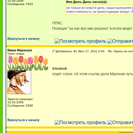
10.09.2008
Фея Динь-Динь писал(а):
Сообщения: 7933
не только во власти дело, наша нынешняя ж
ответственность за происходящее вокруг. 
ППКС.
Позиция "за нас все уже решено" в итоге ведет 
Вернуться к началу
Мама Маришки
Добавлено: Вс Июл 17, 2011 0:40
Re: Нужно ли инт
Член семьи
irisomsk
ходят слухи. об этом ссылку дала Мурлыка чут
Зарегистрирован:
10.04.2009
Сообщения: 5268
Вернуться к началу