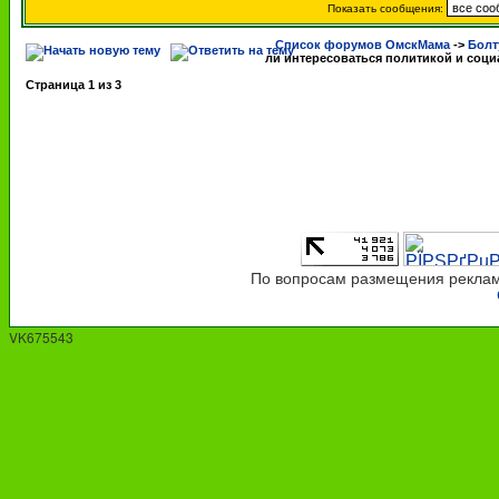
Показать сообщения:
Список форумов ОмскМама
->
Болт
ли интересоваться политикой и соц
Страница
1
из
3
По вопросам размещения рекламы
VK675543