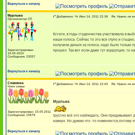
Вернуться к началу
Мурлыка
Добавлено: Чт Июл 14, 2011 22:36
Re: Нужно ли ин
Организатор СП
Кстати, в годы студенчества участвовала в выб
наши голоса. Сейчас то это все глупо и стыдно,
получили деньги за голоса, надо было только 
Зарегистрирован:
прошел. Так вот если даже тут коррупция, то н
16.05.2010
Сообщения: 23557
Вернуться к началу
Славянка
Добавлено: Чт Июл 14, 2011 22:43
Re: Нужно ли ин
Член семьи
Мурлыка
Зарегистрирован: 15.05.2011
Сообщения: 15679
грустно всё это наблюдать. Они придумывают 
наверх. Но думаю что -то поменяется,потому ч
Вернуться к началу