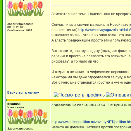
Замечательная тема. Надеюсь она не превратит
Зарегистрирован:
Сейчас читала свежий материал в Новой газете 
09.03.2010
первоисточник)
http://www.novayagazeta.ru/data
Сообщения: 1681
нынешняя жизнь - это не их злая воля. Это на
А власть предержащие просто этим пользуются
Вот скажите, почему следаку (жаль, что фамили
ребенка и просто не позволить его вскрыть? Т
рисковать", а то мало ли что...
И ведь это не какие-то мифические персонажи,
некоторыми мы даже здороваемся за руку, а мо
Вот отчего мне становится грустно и жутко одн
Вернуться к началу
irisomsk
Добавлено: Сб Июл 16, 2011 16:04
Re: Нужно ли ин
Член семьи
http://www.onlinepetition.ru/zavodyNET/petition.ht
Чего-то не догоняю. Петиция против постройки
Зарегистрирован: