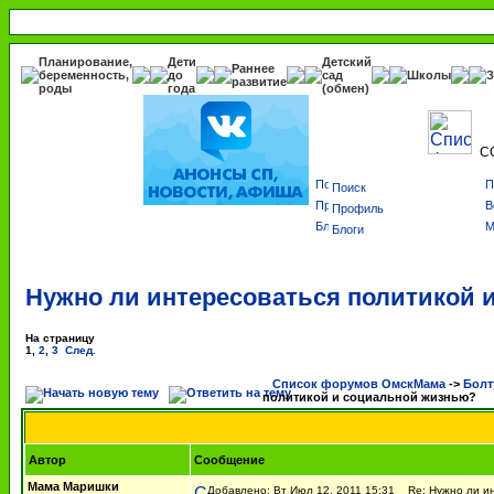
Планирование,
Дети
Детский
Раннее
беременность,
до
сад
Школы
З
развитие
роды
года
(обмен)
С
Поиск
Профиль
Блоги
Нужно ли интересоваться политикой 
На страницу
1
,
2
,
3
След.
Список форумов ОмскМама
->
Болт
политикой и социальной жизнью?
Автор
Сообщение
Мама Маришки
Добавлено: Вт Июл 12, 2011 15:31
Re: Нужно ли ин