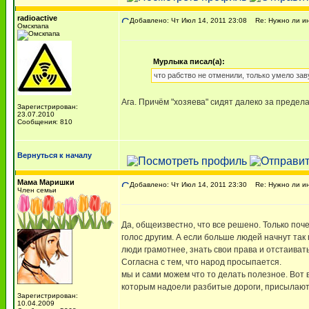
radioactive
Добавлено: Чт Июл 14, 2011 23:08
Re: Нужно ли ин
Омскпапа
Мурлыка писал(а):
что рабство не отменили, только умело зав
Ага. Причём "хозяева" сидят далеко за предел
Зарегистрирован:
23.07.2010
Сообщения: 810
Вернуться к началу
Мама Маришки
Добавлено: Чт Июл 14, 2011 23:30
Re: Нужно ли ин
Член семьи
Да, общеизвестно, что все решено. Только поч
голос другим. А если больше людей начнут так 
люди грамотнее, знать свои права и отстаиват
Согласна с тем, что народ просыпается.
мы и сами можем что то делать полезное. Вот
которым надоели разбитые дороги, присылают фо
Зарегистрирован:
10.04.2009