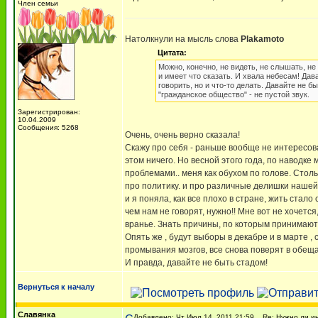
Член семьи
Натолкнули на мысль слова
Plakamoto
Цитата:
Можно, конечно, не видеть, не слышать, не 
и имеет что сказать. И хвала небесам! Дав
говорить, но и что-то делать. Давайте не 
"гражданское общество" - не пустой звук.
Зарегистрирован:
10.04.2009
Сообщения: 5268
Очень, очень верно сказала!
Скажу про себя - раньше вообще не интересов
этом ничего. Но весной этого года, по наводк
проблемами.. меня как обухом по голове. Стол
про политику. и про различные делишки нашей 
и я поняла, как все плохо в стране, жить стало
чем нам не говорят, нужно!! Мне вот не хочет
вранье. Знать причины, по которым принимаютс
Опять же , будут выборы в декабре и в марте 
промывания мозгов, все снова поверят в обеща
И правда, давайте не быть стадом!
Вернуться к началу
Славянка
Добавлено: Чт Июл 14, 2011 21:59
Re: Нужно ли ин