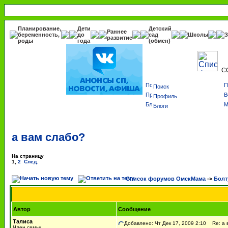
Планирование,
Дети
Детский
Раннее
беременность,
до
сад
Школы
З
развитие
роды
года
(обмен)
С
Поиск
Профиль
Блоги
а вам слабо?
На страницу
1
,
2
След.
Список форумов ОмскМама
->
Болт
Автор
Сообщение
Талиса
Добавлено: Чт Дек 17, 2009 2:10
Re: а 
Член семьи