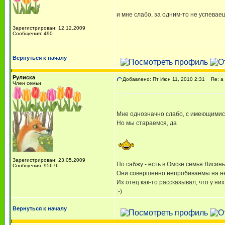
и мне слабо, за одним-то не успеваеш
Зарегистрирован: 12.12.2009
Сообщения: 490
Вернуться к началу
Рулиска
Добавлено: Пт Июн 11, 2010 2:31
Re: а 
Член семьи
Мне однозначно слабо, с имеющимис
Но мы стараемся, да
Зарегистрирован: 23.05.2009
По сабжу - есть в Омске семья Лисиных
Сообщения: 95676
Они совершенно непробиваемы на н
Их отец как-то рассказывал, что у ни
:-)
Вернуться к началу