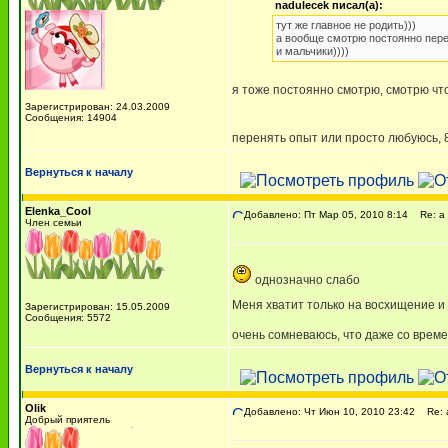
nadulecek писал(а):
тут же главное не родить)))
а вообще смотрю постоянно пере
и мальчики))))
я тоже постоянно смотрю, смотрю ч
Зарегистрирован: 24.03.2009
Сообщения: 14904
перенять опыт или просто любуюсь, 
Вернуться к началу
Elenka_Cool
Добавлено: Пт Мар 05, 2010 8:14
Re: а 
Член семьи
однозначно слабо
Меня хватит только на восхищение и
Зарегистрирован: 15.05.2009
Сообщения: 5572
очень сомневаюсь, что даже со вре
Вернуться к началу
Olik
Добавлено: Чт Июн 10, 2010 23:42
Re: а
Добрый приятель