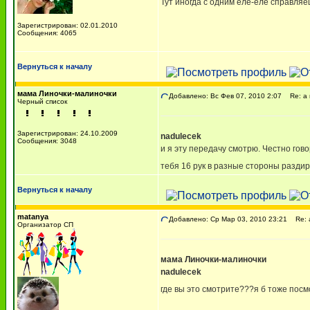
Тут иногда с одним еле-еле справляе
Зарегистрирован: 02.01.2010
Сообщения: 4065
Вернуться к началу
мама Линочки-малиночки
Добавлено: Вс Фев 07, 2010 2:07
Re: а 
Черный список
Зарегистрирован: 24.10.2009
nadulecek
Сообщения: 3048
и я эту передачу смотрю. Честно гово
тебя 16 рук в разные стороны разди
Вернуться к началу
matanya
Добавлено: Ср Мар 03, 2010 23:21
Re: а
Организатор СП
мама Линочки-малиночки
nadulecek
где вы это смотрите???я б тоже посмо