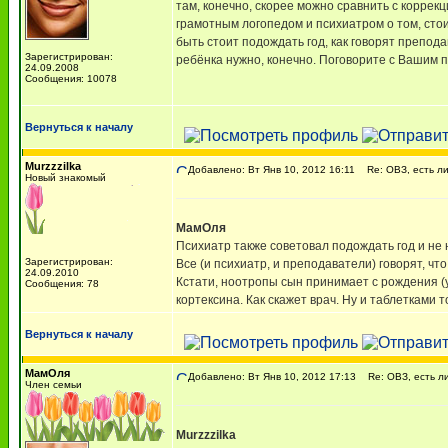
там, конечно, скорее можно сравнить с корре
грамотным логопедом и психиатром о том, сто
быть стоит подождать год, как говорят препод
Зарегистрирован:
ребёнка нужно, конечно. Поговорите с Вашим 
24.09.2008
Сообщения: 10078
Вернуться к началу
Murzzzilka
Добавлено: Вт Янв 10, 2012 16:11
Re: ОВЗ, есть ли
Новый знакомый
МамОля
Психиатр также советовал подождать год и не 
Зарегистрирован:
Все (и психиатр, и преподаватели) говорят, чт
24.09.2010
Кстати, ноотропы сын принимает с рождения (
Сообщения: 78
кортексина. Как скажет врач. Ну и таблетками т
Вернуться к началу
МамОля
Добавлено: Вт Янв 10, 2012 17:13
Re: ОВЗ, есть ли
Член семьи
Murzzzilka