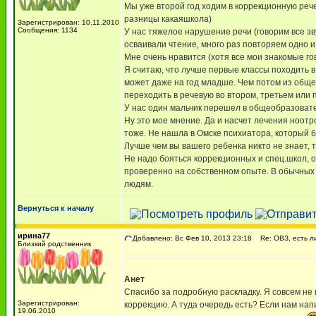
Мы уже второй год ходим в коррекционную рече
разницы какаяшкола)
Зарегистрирован: 10.11.2010
Сообщения: 1134
У нас тяжелое нарушение речи (говорим все зв
осваивали чтение, много раз повторяем одно и
Мне очень нравится (хотя все мои знакомые го
Я считаю, что лучше первые классы походить в
может даже на год младше. Чем потом из обще
переходить в речевую во втором, третьем или 
У нас один мальчик перешел в общеобразовате
Ну это мое мнение. Да и насчет лечения ноотр
тоже. Не нашла в Омске психиатора, который б
Лучше чем вы вашего ребенка никто не знает,
Не надо бояться коррекционных и спец.школ, он
проверенно на собственном опыте. В обычных ш
людям.
Вернуться к началу
ирина77
Добавлено: Вс Фев 10, 2013 23:18
Re: ОВЗ, есть ли
Близкий родственник
Анет
Спасибо за подробную раскладку. Я совсем не п
Зарегистрирован:
коррекцию. А туда очередь есть? Если нам нап
19.06.2010