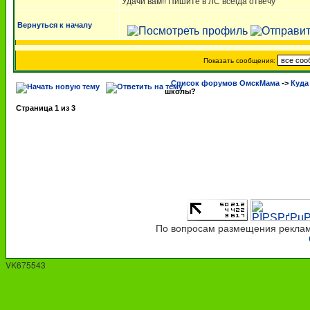
Удачи вам!! Пишите в ЛС всегда отвечу
Вернуться к началу
Показать сообщения:
Список форумов ОмскМама
->
Куда
школы?
Страница
1
из
3
По вопросам размещения рекламы
VK675543