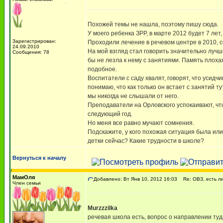
Похожей темы не нашла, поэтому пишу сюда.
У моего ребенка ЗРР, в марте 2012 будет 7 лет
Зарегистрирован:
Проходили лечение в речевом центре в 2010, с
24.09.2010
На мой взгляд стал говорить значительно лучше
Сообщения: 78
бы не лезла к нему с занятиями. Память плоха
подобное.
Воспитатели с саду хвалят, говорят, что усидч
понимаю, что как только он встает с занятий ту
мы никогда не слышали от него.
Преподаватели на Орловского успокаивают, что 
следующий год.
Но меня все равно мучают сомнения.
Подскажите, у кого похожая ситуация была или 
детки сейчас? Какие трудности в школе?
Вернуться к началу
МамОля
Добавлено: Вт Янв 10, 2012 16:03
Re: ОВЗ, есть ли
Член семьи
Murzzzilka
речевая школа есть, вопрос о направлении т