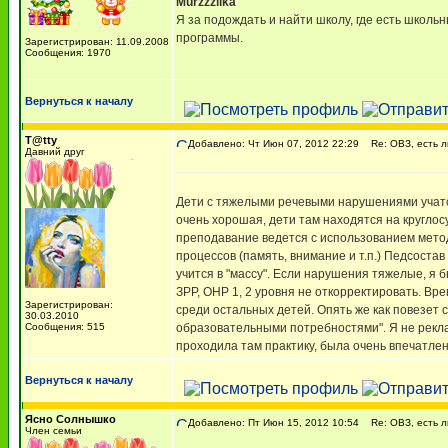
Murzzzilka
Я за подождать и найти школу, где есть школ
программы.
Зарегистрирован: 11.09.2008
Сообщения: 1970
Вернуться к началу
T@tty
Добавлено: Чт Июн 07, 2012 22:29
Re: ОВЗ, есть ли
Давний друг
Дети с тяжелыми речевыми нарушениями учатся
очень хорошая, дети там находятся на кругл
преподавание ведется с использованием метод
процессов (память, внимание и т.п.) Педсоста
учится в "массу". Если нарушения тяжелые, я б
ЗРР, ОНР 1, 2 уровня не откорректировать. Вре
Зарегистрирован:
среди остальных детей. Опять же как повезет 
30.03.2010
Сообщения: 515
образовательными потребностями". Я не реклам
проходила там практику, была очень впечатле
Вернуться к началу
Ясно Солнышко
Добавлено: Пт Июн 15, 2012 10:54
Re: ОВЗ, есть ли
Член семьи