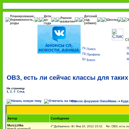
Планирование,
Дети
Детский
Раннее
беременность,
до
сад
Школы
З
развитие
роды
года
(обмен)
С
Поиск
Профиль
Блоги
ОВЗ, есть ли сейчас классы для таки
На страницу
1
,
2
,
3
След.
Список форумов ОмскМама
->
Куда
Автор
Сообщение
Murzzzilka
Добавлено: Вт Янв 10, 2012 15:31
Re: ОВЗ, есть ли
Новый знакомый