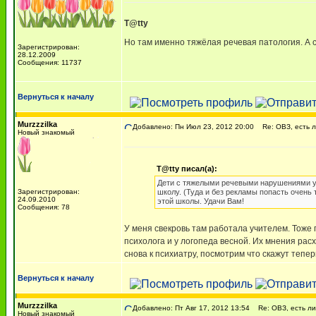
T@tty
Но там именно тяжёлая речевая патология. А с
Зарегистрирован:
28.12.2009
Сообщения: 11737
Вернуться к началу
Murzzzilka
Добавлено: Пн Июл 23, 2012 20:00
Re: ОВЗ, есть л
Новый знакомый
T@tty писал(а):
Дети с тяжелыми речевыми нарушениями уча
Зарегистрирован:
школу. (Туда и без рекламы попасть очень 
24.09.2010
этой школы. Удачи Вам!
Сообщения: 78
У меня свекровь там работала учителем. Тоже 
психолога и у логопеда весной. Их мнения расх
снова к психиатру, посмотрим что скажут тепер
Вернуться к началу
Murzzzilka
Добавлено: Пт Авг 17, 2012 13:54
Re: ОВЗ, есть ли 
Новый знакомый