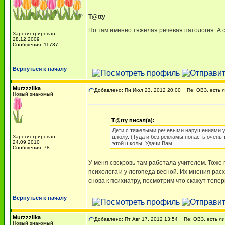
T@tty
Но там именно тяжёлая речевая патология. А с
Зарегистрирован:
28.12.2009
Сообщения: 11737
Вернуться к началу
Murzzzilka
Добавлено: Пн Июл 23, 2012 20:00
Re: ОВЗ, есть л
Новый знакомый
T@tty писал(а):
Дети с тяжелыми речевыми нарушениями уча
Зарегистрирован:
школу. (Туда и без рекламы попасть очень 
24.09.2010
этой школы. Удачи Вам!
Сообщения: 78
У меня свекровь там работала учителем. Тоже 
психолога и у логопеда весной. Их мнения расх
снова к психиатру, посмотрим что скажут тепер
Вернуться к началу
Murzzzilka
Добавлено: Пт Авг 17, 2012 13:54
Re: ОВЗ, есть ли 
Новый знакомый