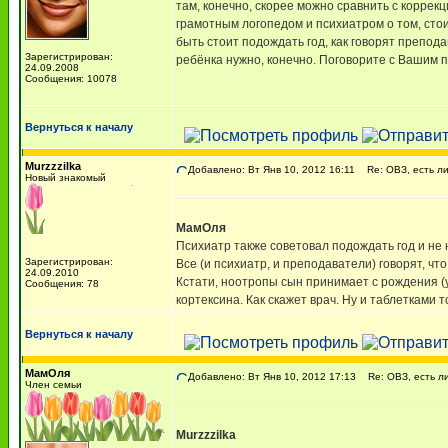
там, конечно, скорее можно сравнить с корре
грамотным логопедом и психиатром о том, сто
быть стоит подождать год, как говорят препод
Зарегистрирован:
ребёнка нужно, конечно. Поговорите с Вашим 
24.09.2008
Сообщения: 10078
Вернуться к началу
Murzzzilka
Добавлено: Вт Янв 10, 2012 16:11
Re: ОВЗ, есть ли
Новый знакомый
МамОля
Психиатр также советовал подождать год и не 
Зарегистрирован:
Все (и психиатр, и преподаватели) говорят, чт
24.09.2010
Кстати, ноотропы сын принимает с рождения (
Сообщения: 78
кортексина. Как скажет врач. Ну и таблетками т
Вернуться к началу
МамОля
Добавлено: Вт Янв 10, 2012 17:13
Re: ОВЗ, есть ли
Член семьи
Murzzzilka