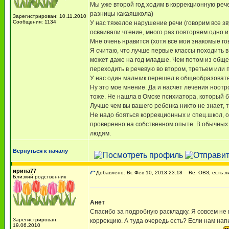
Мы уже второй год ходим в коррекционную рече
разницы какаяшкола)
Зарегистрирован: 10.11.2010
Сообщения: 1134
У нас тяжелое нарушение речи (говорим все зв
осваивали чтение, много раз повторяем одно и
Мне очень нравится (хотя все мои знакомые го
Я считаю, что лучше первые классы походить в
может даже на год младше. Чем потом из обще
переходить в речевую во втором, третьем или 
У нас один мальчик перешел в общеобразовате
Ну это мое мнение. Да и насчет лечения ноотр
тоже. Не нашла в Омске психиатора, который б
Лучше чем вы вашего ребенка никто не знает,
Не надо бояться коррекционных и спец.школ, он
проверенно на собственном опыте. В обычных ш
людям.
Вернуться к началу
ирина77
Добавлено: Вс Фев 10, 2013 23:18
Re: ОВЗ, есть ли
Близкий родственник
Анет
Спасибо за подробную раскладку. Я совсем не п
Зарегистрирован:
коррекцию. А туда очередь есть? Если нам нап
19.06.2010