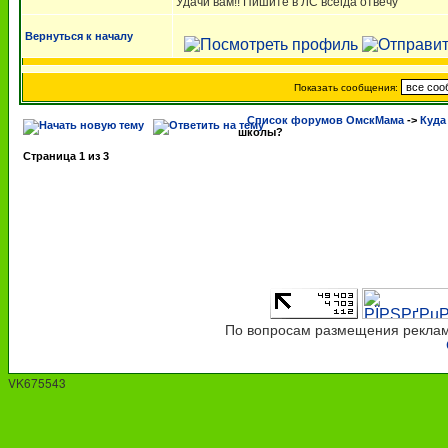
Удачи вам!! Пишите в ЛС всегда отвечу
Вернуться к началу
Показать сообщения:
Список форумов ОмскМама
->
Куда
школы?
Страница
1
из
3
По вопросам размещения рекламы
VK675543