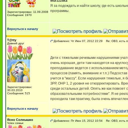
Murzzzilka
Я за подождать и найти школу, где есть школ
программы.
Зарегистрирован: 11.09.2008
Сообщения: 1970
Вернуться к началу
T@tty
Добавлено: Чт Июн 07, 2012 22:29
Re: ОВЗ, есть ли
Давний друг
Дети с тяжелыми речевыми нарушениями учатся
очень хорошая, дети там находятся на кругл
преподавание ведется с использованием метод
процессов (память, внимание и т.п.) Педсоста
учится в "массу". Если нарушения тяжелые, я б
ЗРР, ОНР 1, 2 уровня не откорректировать. Вре
Зарегистрирован:
среди остальных детей. Опять же как повезет 
30.03.2010
Сообщения: 515
образовательными потребностями". Я не реклам
проходила там практику, была очень впечатле
Вернуться к началу
Ясно Солнышко
Добавлено: Пт Июн 15, 2012 10:54
Re: ОВЗ, есть ли
Член семьи