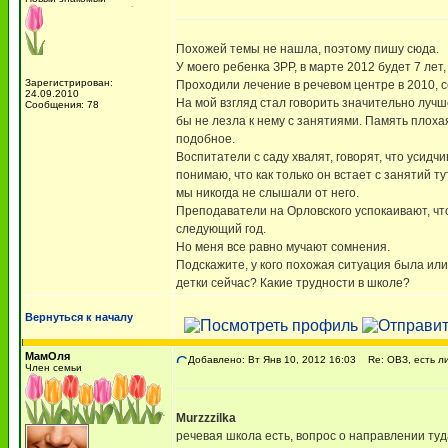
Похожей темы не нашла, поэтому пишу сюда.
У моего ребенка ЗРР, в марте 2012 будет 7 лет
Зарегистрирован:
Проходили лечение в речевом центре в 2010, с
24.09.2010
На мой взгляд стал говорить значительно лучше
Сообщения: 78
бы не лезла к нему с занятиями. Память плоха
подобное.
Воспитатели с саду хвалят, говорят, что усидч
понимаю, что как только он встает с занятий ту
мы никогда не слышали от него.
Преподаватели на Орловского успокаивают, что 
следующий год.
Но меня все равно мучают сомнения.
Подскажите, у кого похожая ситуация была или 
детки сейчас? Какие трудности в школе?
Вернуться к началу
МамОля
Добавлено: Вт Янв 10, 2012 16:03
Re: ОВЗ, есть ли
Член семьи
Murzzzilka
речевая школа есть, вопрос о направлении т