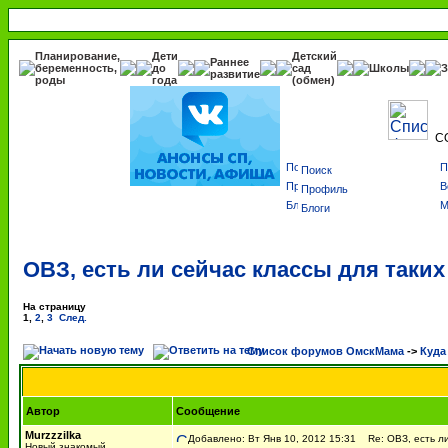
Планирование,
Дети
Детский
Раннее
беременность,
до
сад
Школы
З
развитие
роды
года
(обмен)
С
Поиск
Профиль
Блоги
ОВЗ, есть ли сейчас классы для таки
На страницу
1
,
2
,
3
След.
Список форумов ОмскМама
->
Куда
Автор
Сообщение
Murzzzilka
Добавлено: Вт Янв 10, 2012 15:31
Re: ОВЗ, есть ли
Новый знакомый