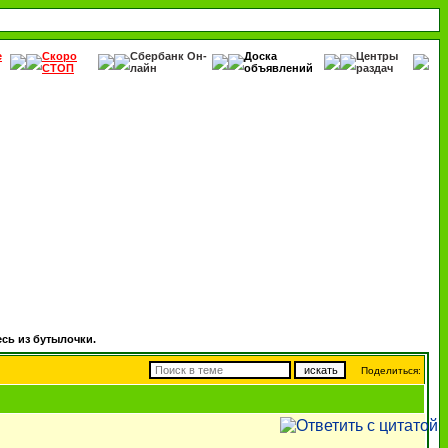
е
Скоро
Сбербанк Он-
Доска
Центры
СТОП
лайн
объявлений
раздач
есь из бутылочки.
Поделиться: