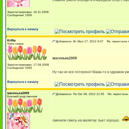
главное умело обходить очередной спор с бабу
Зарегистрирован: 16.11.2009
Сообщения: 1506
Вернуться к началу
KriNa
Добавлено: Вт Июл 17, 2012 6:07
Re: перестала пи
Член семьи
масенька2009
Зарегистрирован: 17.09.2008
Сообщения: 5395
Ну так не все потеряно! Мама-то в здравом ум
Вернуться к началу
масенька2009
Добавлено: Пн Окт 08, 2012 21:55
Re: перестала п
Близкий родственник
сменили смесь на малютку. пьет хорошо.