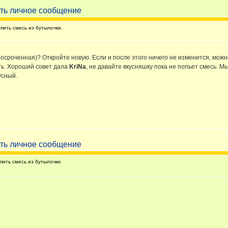
ить смесь из бутылочки.
осроченная)? Откройте новую. Если и после этого ничего не изменится, можн
ить. Хороший совет дала
KriNa
, не давайте вкусняшку пока не попьет смесь. М
усный.
ить смесь из бутылочки.