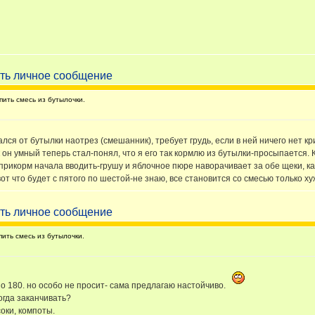
ить смесь из бутылочки.
лся от бутылки наотрез (смешанник), требует грудь, если в ней ничего нет кри
ак он умный теперь стал-понял, что я его так кормлю из бутылки-просыпается. К
ак прикорм начала вводить-грушу и яблочное пюре наворачивает за обе щеки, к
от что будет с пятого по шестой-не знаю, все становится со смесью только хуж
ить смесь из бутылочки.
по 180. но особо не просит- сама предлагаю настойчиво.
когда заканчивать?
соки, компоты.