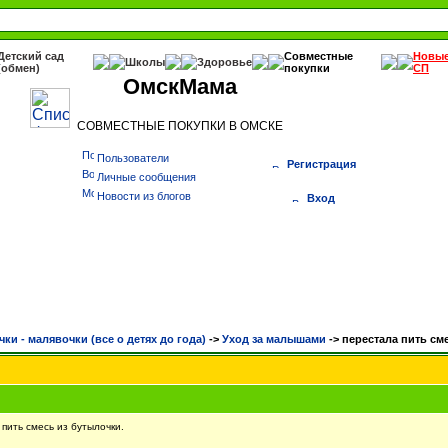
Детский сад
Совместные
Новы
Школы
Здоровье
(обмен)
покупки
СП
ОмскМама
СОВМЕСТНЫЕ ПОКУПКИ В ОМСКЕ
Пользователи
Регистрация
Личные сообщения
Новости из блогов
Вход
чки - малявочки (все о детях до года)
->
Уход за малышами
->
перестала пить см
пить смесь из бутылочки.