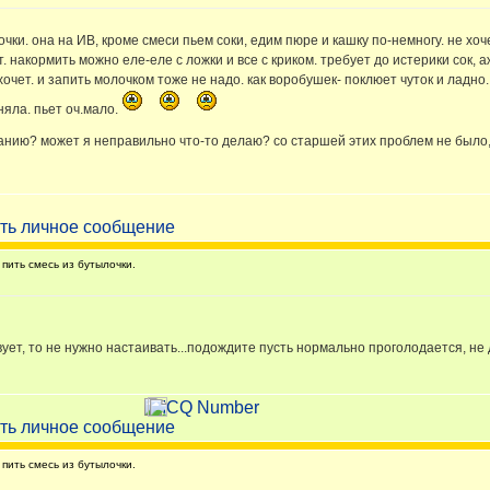
чки. она на ИВ, кроме смеси пьем соки, едим пюре и кашку по-немногу. не хоч
. накормить можно еле-еле с ложки и все с криком. требует до истерики сок, а
хочет. и запить молочком тоже не надо. как воробушек- поклюет чуток и ладно.
няла. пьет оч.мало.
итанию? может я неправильно что-то делаю? со старшей этих проблем не было,
пить смесь из бутылочки.
ует, то не нужно настаивать...подождите пусть нормально проголодается, не 
пить смесь из бутылочки.