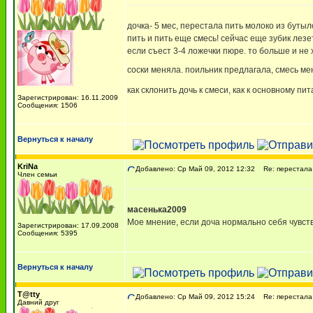
дочка- 5 мес, перестала пить молоко из бутыло
пить и пить еще смесь! сейчас еще зубик лезет
если съест 3-4 ложечки пюре. то больше и не 
соски меняла. поильник предлагала, смесь ме
как склонить дочь к смеси, как к основному п
Зарегистрирован: 16.11.2009
Сообщения: 1506
Вернуться к началу
KriNa
Добавлено: Ср Май 09, 2012 12:32
Re: перестала 
Член семьи
масенька2009
Мое мнение, если доча нормально себя чувств
Зарегистрирован: 17.09.2008
Сообщения: 5395
Вернуться к началу
T@tty
Добавлено: Ср Май 09, 2012 15:24
Re: перестала 
Давний друг