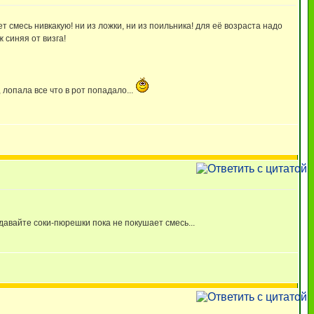
ет смесь нивкакую! ни из ложки, ни из поильника! для её возраста надо
ж синяя от визга!
 лопала все что в рот попадало...
давайте соки-пюрешки пока не покушает смесь...