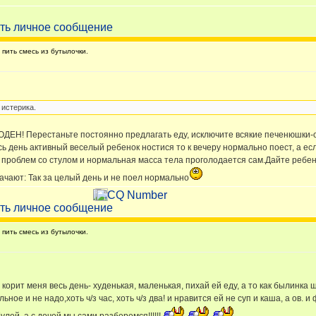
пить смесь из бутылочки.
 истерика.
ОДЕН! Перестаньте постоянно предлагать еду, исключите всякие печенюшки-су
и весь день активный веселый ребенок ностися то к вечеру нормально поест, а 
ет проблем со стулом и нормальная масса тела проголодается сам.Дайте ребенк
качают: Так за целый день и не поел нормально
пить смесь из бутылочки.
рая корит меня весь день- худенькая, маленькая, пихай ей еду, а то как былинка 
льное и не надо,хоть ч/з час, хоть ч/з два! и нравится ей не суп и каша, а ов. 