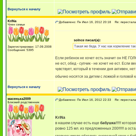
Вернуться к началу
KriNa
Добавлено: Пн Июл 16, 2012 20:18
Re: перестала 
Член семьи
solnce писал(а):
Такая же беда. У нас как кормление так
Зарегистрирован: 17.09.2008
Сообщения: 5395
Если ребенок не хочет есть значит он НЕ ГОЛ
не ест, обед - супчик - не хочет не ест. Есл
чувствует, который в течении дня активен, н
обычно носятся за дитем с ложкой и головой 
Вернуться к началу
масенька2009
Добавлено: Пн Июл 16, 2012 22:33
Re: перестала 
Близкий родственник
KriNa
в нашем случае есть еще
бабушка
!!!!!! кото
ровно 125 мл. из предложенных 200!!!!!! а оста