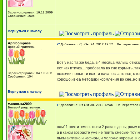
Зарегистрирован: 16.11.2009
Сообщения: 1506
Вернуться к началу
Aprilcompass
Добавлено: Ср Окт 24, 2012 19:52
Re: перестала п
Добрый приятель
Вот у нас та же беда, в 4 месяца малыш отказа
ест как птичка....пробовала во сне кормить, т
Зарегистрирован: 04.10.2011
ложечки попьет и все...и началось это все, к
Сообщения: 104
хорошо,из-за методики кормления во сне..но в
Вернуться к началу
масенька2009
Добавлено: Вт Окт 30, 2012 12:46
Re: перестала п
Близкий родственник
нам11 почти. смесь пьем 2 раза в день,грамм 
а в каком возрасте уже не поить смесью- то? 
пьем активно и кефиры, и молочко коровье, и 