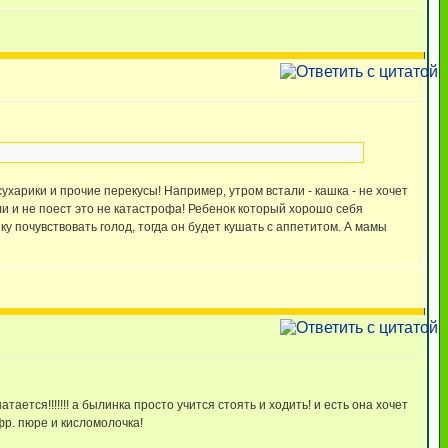
харики и прочие перекусы! Например, утром встали - кашка - не хочет
если и не поест это не катастрофа! Ребенок который хорошо себя
у почувствовать голод, тогда он будет кушать с аппетитом. А мамы
шатается!!!!!!! а былинка просто учится стоять и ходить! и есть она хочет
и фр. пюре и кисломолочка!