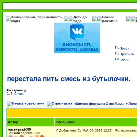
Планирование, беременность,
Дети до
Раннее
роды
года
развитие
Поиск
Профиль
Блоги
перестала пить смесь из бутылочки.
На страницу
1
,
2
След.
Список форумов ОмскМама
->
Ляле
Автор
Сообщение
масенька2009
Добавлено: Ср Май 09, 2012 12:21
Re: перестала 
Близкий родственник