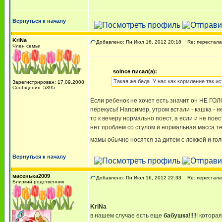
Вернуться к началу
KriNa
Добавлено: Пн Июл 16, 2012 20:18
Re: перестала 
Член семьи
solnce писал(а):
Такая же беда. У нас как кормление так ис
Зарегистрирован: 17.09.2008
Сообщения: 5395
Если ребенок не хочет есть значит он НЕ ГО
перекусы! Например, утром встали - кашка - не
то к вечеру нормально поест, а если и не пое
нет проблем со стулом и нормальная масса те
мамы обычно носятся за дитем с ложкой и гол
Вернуться к началу
масенька2009
Добавлено: Пн Июл 16, 2012 22:33
Re: перестала 
Близкий родственник
KriNa
в нашем случае есть еще
бабушка
!!!!!! котор