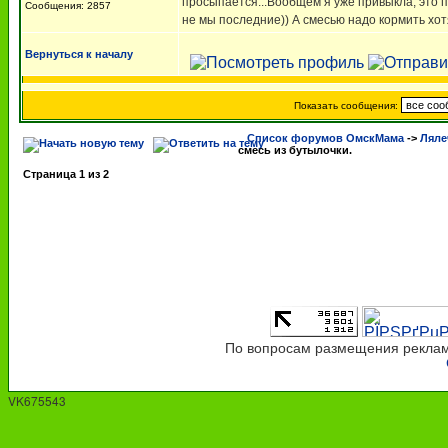
просыпается...Вообщем я уже привыкла, это п
Сообщения: 2857
не мы последние)) А смесью надо кормить хотя
Вернуться к началу
Показать сообщения:
Список форумов ОмскМама
->
Ляле
смесь из бутылочки.
Страница
1
из
2
По вопросам размещения рекламы
VK675543