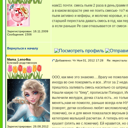
нам11 почти. смесь пьем 2 раза в день,грамм 
а в каком возрасте уже не поить смесью- то? 
пьем активно и кефиры, и молочко коровье, и 
старшей перестала давать смесь в год, как п
а если раньше Ре сам отказывается от смеси- к
Зарегистрирован: 16.11.2009
Сообщения: 1506
Вернуться к началу
Mama_Leno4ka
Добавлено: Чт Ноя 01, 2012 17:28
Re: перестала п
Близкий родственник
ООО, как мне это знакомо.....Врагу не пожела
иногда во сне покормить и все...Итог за 2 не
пришлось заливать смесь насильно со шприца
Нашли какую то "бяку", прописали Пэпидол, И
вылечили желудок, дочка стала есть...но тольк
менять,нам не помогло, раньше всегда ели 
(говорят, детки особенно любят кисломолочку
ложечки), он и для меня показалася вкусным (к
категорию малышей расчитан. А теперь его н
кушает (опять же с ложечки). Ей нравится, но 
Зарегистрирован: 26.08.2012