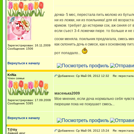
дочка- 5 мес, перестала пить молоко из бутыл
ни из ложки, ни из поильника! для её возраст
криком. требует до истерики сок, аж синяя от в
если съест 3-4 ложечки пюре. то больше и не 
соски меняла. поильник предлагала, смесь ме
как склонить дочь к смеси, как к основному п
Зарегистрирован: 16.11.2009
Сообщения: 1506
рот попадало...
Вернуться к началу
KriNa
Добавлено: Ср Май 09, 2012 12:32
Re: перестала 
Член семьи
масенька2009
Мое мнение, если доча нормально себя чувств
Зарегистрирован: 17.09.2008
Сообщения: 5395
пюрешки пока не покушает смесь...
Вернуться к началу
T@tty
Добавлено: Ср Май 09, 2012 15:24
Re: перестала 
Давний друг