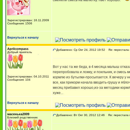
сменили смесь на малютку. пьет хорошо.
Зарегистрирован: 16.11.2009
Сообщения: 1506
Вернуться к началу
Aprilcompass
Добавлено: Ср Окт 24, 2012 19:52
Re: перестала п
Добрый приятель
Вот у нас та же беда, в 4 месяца малыш отказа
перепробовала и ложку, и поильник, и смесь ме
Зарегистрирован: 04.10.2011
кормлю из бутылки-просыпается. К вечеру у нег
Сообщения: 104
все, как прикорм начала вводить-грушу и ябло
месяц прибавил хорошо,из-за методики кормле
хуже...
Вернуться к началу
масенька2009
Добавлено: Вт Окт 30, 2012 12:46
Re: перестала п
Близкий родственник