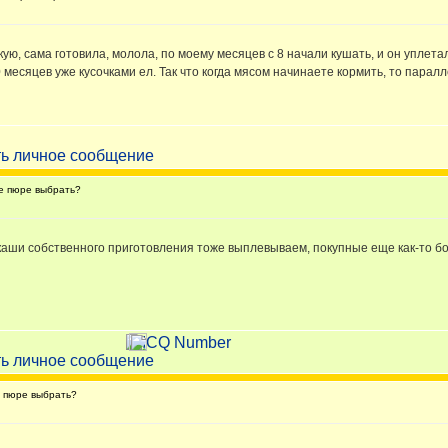
кую, сама готовила, молола, по моему месяцев с 8 начали кушать, и он уплета
0 месяцев уже кусочками ел. Так что когда мясом начинаете кормить, то пара
е пюре выбрать?
аши собственного приготовления тоже выплевываем, покупные еще как-то бол
 пюре выбрать?