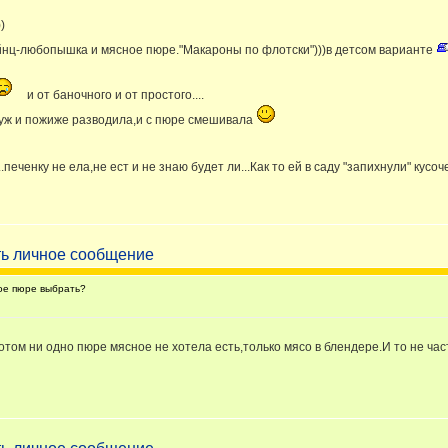
)
йнц-любопышка и мясное пюре."Макароны по флотски")))в детсом варианте
и от баночного и от простого....
 уж и пожиже разводила,и с пюре смешивала
...печенку не ела,не ест и не знаю будет ли...Как то ей в саду "запихнули" ку
ое пюре выбрать?
потом ни одно пюре мясное не хотела есть,только мясо в блендере.И то не час