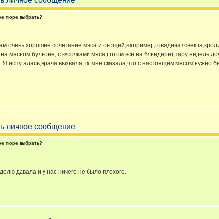
ое пюре выбрать?
чень хорошее сочетание мяса и овощей,например,говядина+свекла,кролик+
на мясном бульоне, с кусочками мяса,потом все на блендере),пару недель до
. Я испугалась,врача вызвала,та мне сказала,что с настоящим мясом нужно 
ое пюре выбрать?
еделю давала и у нас ничего не было плохого.