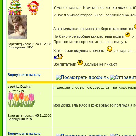
У меня старшая Тему-мясное лет до двух ела)))
У нас любимое второе было - вермишелька Ха
А вот младшая от мяса вообще отказывается
На баночное вообще как рвотный позыв
,я
Простое может проглотить,но совсем чуть....
Зарегистрирован: 24.11.2008
Сообщения: 7854
Зато неравнодушна к печенке
, а старшая..
Воспитатели
,больше не пихают
Вернуться к началу
dochka Dasha
Добавлено: Сб Июн 05, 2010 13:02
Re: Какое мясн
Давний друг
моя дочка ела мясо в консервах то пол года,а 
Зарегистрирован: 05.11.2009
Сообщения: 675
Вернуться к началу