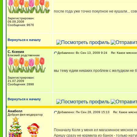
после года уже точно покупное не кушали... сов
Зарегистрирован:
09.09.2008
Сообщения: 9676
Вернуться к началу
С. Ксения
Добавлено: Вс Сен 13, 2009 9:24
Re: Какое мясное
Близкий родственник
мы тему едим никаких проблем с желудком не б
Зарегистрирован:
21.07.2009
Сообщения: 2898
Вернуться к началу
Анабелл
Добавлено: Пн Сен 28, 2009 15:13
Re: Какое мясно
Добрая фея модератор
Поначалу Коля у меня ел магазинное мясное пю
Аришу сразу не кормила из банок - только нату