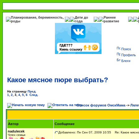
Планирование, беременность,
Дети до
Раннее
роды
года
развитие
Поиск
Профиль
Блоги
Какое мясное пюре выбрать?
На страницу
Пред.
1
,
2
,
3
,
4
,
5
,
6
След.
Список форумов ОмскМама
->
Ляле
Автор
Сообщение
nadulecek
Добавлено: Пн Сен 07, 2009 10:55
Re: Какое мясно
Член семьи