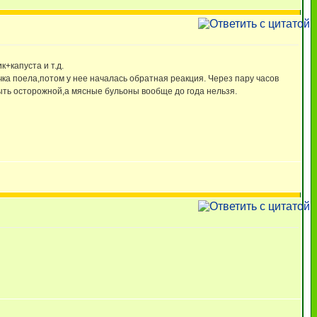
капуста и т.д.
чка поела,потом у нее началась обратная реакция. Через пару часов
быть осторожной,а мясные бульоны вообще до года нельзя.