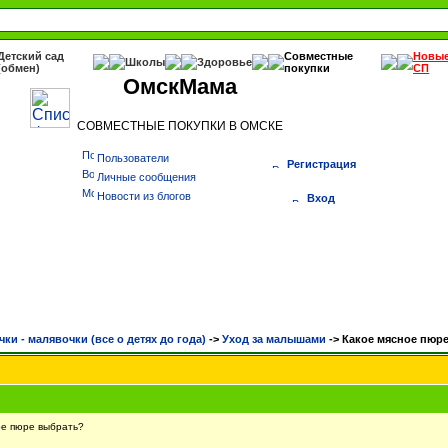
Детский сад
Совместные
Новы
Школы
Здоровье
(обмен)
покупки
СП
ОмскМама
СОВМЕСТНЫЕ ПОКУПКИ В ОМСКЕ
Пользователи
Регистрация
Личные сообщения
Новости из блогов
Вход
чки - малявочки (все о детях до года)
->
Уход за малышами
->
Какое мясное пюр
е пюре выбрать?