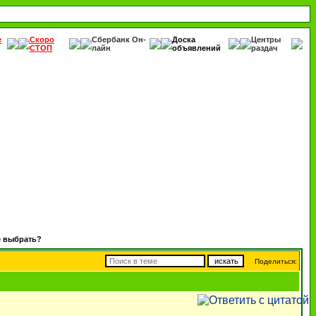
е
Скоро
Сбербанк Он-
Доска
Центры
СТОП
лайн
объявлений
раздач
е выбрать?
Поделиться: