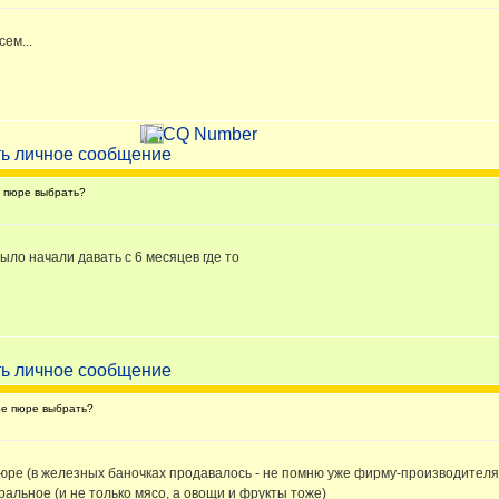
сем...
 пюре выбрать?
ыло начали давать с 6 месяцев где то
е пюре выбрать?
ре (в железных баночках продавалось - не помню уже фирму-производителя), 
ральное (и не только мясо, а овощи и фрукты тоже)