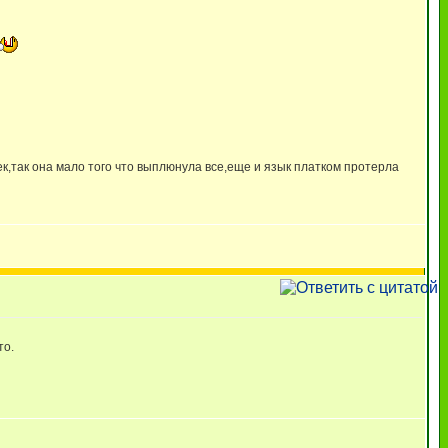
сочек,так она мало того что выплюнула все,еще и язык платком протерла
то.