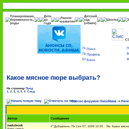
Планирование,
Дети
Детский
Раннее
беременность,
до
сад
Школы
З
развитие
роды
года
(обмен)
С
Поиск
Профиль
Блоги
Какое мясное пюре выбрать?
На страницу
Пред.
1
,
2
,
3
,
4
,
5
,
6
След.
Список форумов ОмскМама
->
Ляле
Автор
Сообщение
nadulecek
Добавлено: Пн Сен 07, 2009 10:55
Re: Какое мясно
Член семьи