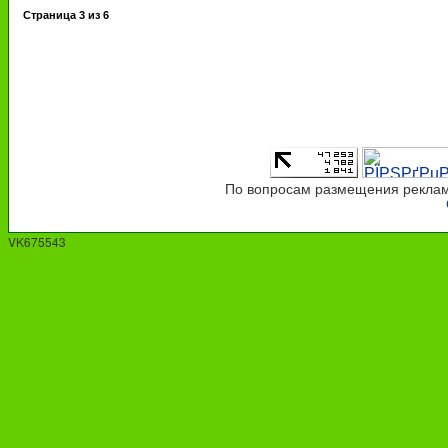
Страница
3
из
6
По вопросам размещения рекламы
VK675543