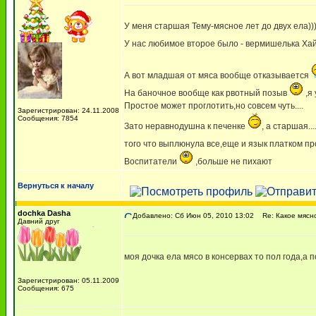
У меня старшая Тему-мясное лет до двух ела)))
У нас любимое второе было - вермишелька Ха
А вот младшая от мяса вообще отказывается
На баночное вообще как рвотный позыв
,я
Простое может проглотить,но совсем чуть....
Зарегистрирован: 24.11.2008
Сообщения: 7854
Зато неравнодушна к печенке
, а старшая..
того что выплюнула все,еще и язык платком п
Воспитатели
,больше не пихают
Вернуться к началу
dochka Dasha
Добавлено: Сб Июн 05, 2010 13:02
Re: Какое мясн
Давний друг
моя дочка ела мясо в консервах то пол года,а 
Зарегистрирован: 05.11.2009
Сообщения: 675