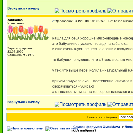
Вернуться к началу
sanflauas
Добавлено: Вт Июн 08, 2010 9:57
Re: Какое мясное
Член семьи
нашла для себя хорошие мясо-овощные консе
это бабушкино лукошко - говядина-кабачок...
Зарегистрирован:
и еще очень вкустное нестле овощи с говядино
22.07.2009
Сообщения: 31677
те бабушкино лукошко, что с 7 мес и солью мне 
у тех, что выше перечислила - натуральный мяс
причем приучала очень постепенно- сначала пле
оворачиваться - убираю!
а от полностью мясных консервов плевался и с
Вернуться к началу
Показать сообщения:
Список форумов ОмскМама
->
Ляле
пюре выбрать?