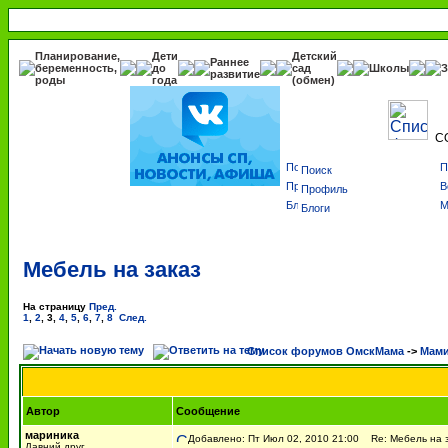
Планирование,
Дети
Детский
Раннее
беременность,
до
сад
Школы
З
развитие
роды
года
(обмен)
С
Поиск
Профиль
Блоги
Мебель на заказ
На страницу
Пред.
1
,
2
,
3
,
4
,
5
,
6
,
7
,
8
След.
Список форумов ОмскМама
->
Мами
Автор
Сообщение
мариника
Добавлено: Пт Июл 02, 2010 21:00
Re: Мебель на 
Давний друг