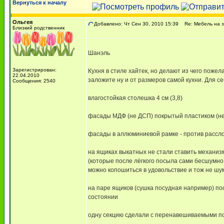
Вернуться к началу
Ольгея
Добавлено: Чт Сен 30, 2010 15:39
Re: Мебель на з
Близкий родственник
Шанэль
Зарегистрирован:
Кухня в стиле хайтек, но делают из чего пожела
22.04.2010
заложите ну и от размеров самой кухни. Для
Сообщения: 2540
влагостойкая столешка 4 см (3,8)
фасады МДФ (не ДСП) покрытый пластиком (не 
фасады в аллюминиевой рамке - против рассл
на ящиках выкатных не стали ставить механиз
(которые после лёгкого посыла сами бесшумн
можно копошиться в удовольствие и тож не шу
на паре ящиков (сушка посудная например) поо
состоянии
одну секцию сделали с перенавешиваемыми п