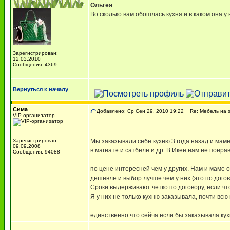
Ольгея
Во сколько вам обошлась кухня и в каком она у 
Зарегистрирован:
12.03.2010
Сообщения: 4369
Вернуться к началу
Сима
Добавлено: Ср Сен 29, 2010 19:22
Re: Мебель на з
VIP-организатор
Зарегистрирован:
Мы заказывали себе кухню 3 года назад и маме
09.09.2008
в магнате и сатбеле и др. В Икее нам не понр
Сообщения: 94088
по цене интересней чем у других. Нам и маме 
дешевле и выбор лучше чем у них (это по дого
Сроки выдерживают четко по договору, если что
Я у них не только кухню заказывала, почти всю
единственно что сейча если бы заказывала кух