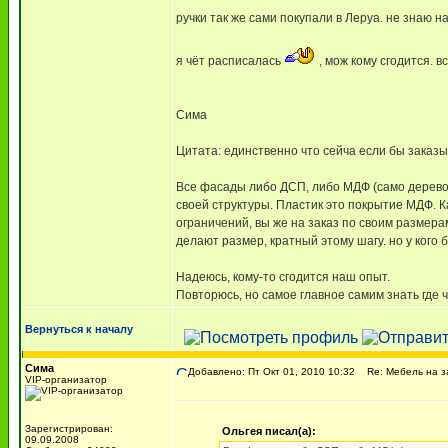
ручки так же сами покупали в Леруа. не знаю н
я чёт расписалась
, мож кому сгодится. в
Сима
Цитата: единственно что сейча если бы заказы
Все фасады либо ДСП, либо МДФ (само дерево
своей структуры. Пластик это покрытие МДФ. К
ограничений, вы же на заказ по своим размер
делают размер, кратный этому шагу. но у кого 
Надеюсь, кому-то сгодится наш опыт.
Повторюсь, но самое главное самим знать где ч
Вернуться к началу
Сима
Добавлено: Пт Окт 01, 2010 10:32
Re: Мебель на з
VIP-организатор
Зарегистрирован:
Ольгея писал(а):
09.09.2008