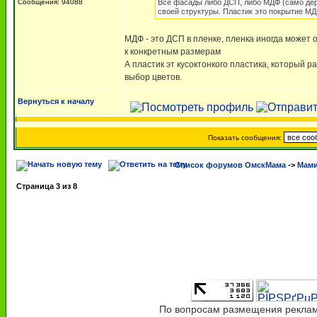
Сообщения: 94088
Все фасады либо ДСП, либо МДФ (само дер
своей структуры. Пластик это покрытие МД
МДФ - это ДСП в пленке, пленка иногда может 
к конкретным размерам
А пластик эт кусоктонкого пластика, который 
выбор цветов.
Вернуться к началу
Показать сообщения:
Список форумов ОмскМама
->
Мами
Страница
3
из
8
По вопросам размещения рекламы