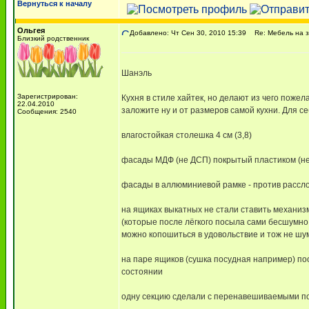
Вернуться к началу
Ольгея
Добавлено: Чт Сен 30, 2010 15:39
Re: Мебель на з
Близкий родственник
Шанэль
Зарегистрирован:
Кухня в стиле хайтек, но делают из чего пожела
22.04.2010
заложите ну и от размеров самой кухни. Для
Сообщения: 2540
влагостойкая столешка 4 см (3,8)
фасады МДФ (не ДСП) покрытый пластиком (не 
фасады в аллюминиевой рамке - против рассл
на ящиках выкатных не стали ставить механиз
(которые после лёгкого посыла сами бесшумн
можно копошиться в удовольствие и тож не шу
на паре ящиков (сушка посудная например) поо
состоянии
одну секцию сделали с перенавешиваемыми п