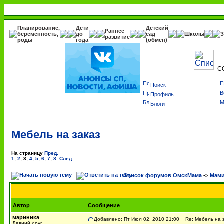
Планирование,
Дети
Детский
Раннее
беременность,
до
сад
Школы
З
развитие
роды
года
(обмен)
С
Поиск
Профиль
Блоги
Мебель на заказ
На страницу
Пред.
1
,
2
,
3
,
4
,
5
,
6
,
7
,
8
След.
Список форумов ОмскМама
->
Мами
Автор
Сообщение
мариника
Добавлено: Пт Июл 02, 2010 21:00
Re: Мебель на 
Давний друг