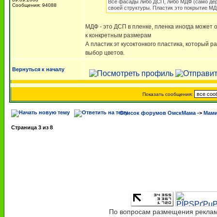
Все фасады либо ДСП, либо МДФ (само дер
Сообщения: 94088
своей структуры. Пластик это покрытие МД
МДФ - это ДСП в пленке, пленка иногда может 
к конкретным размерам
А пластик эт кусоктонкого пластика, который 
выбор цветов.
Вернуться к началу
Показать сообщения:
Список форумов ОмскМама
->
Мами
Страница
3
из
8
По вопросам размещения рекламы