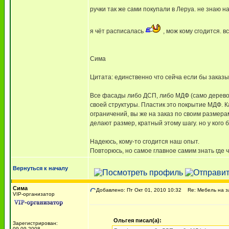
ручки так же сами покупали в Леруа. не знаю н
я чёт расписалась
, мож кому сгодится. в
Сима
Цитата: единственно что сейча если бы заказы
Все фасады либо ДСП, либо МДФ (само дерево
своей структуры. Пластик это покрытие МДФ. К
ограничений, вы же на заказ по своим размер
делают размер, кратный этому шагу. но у кого 
Надеюсь, кому-то сгодится наш опыт.
Повторюсь, но самое главное самим знать где ч
Вернуться к началу
Сима
Добавлено: Пт Окт 01, 2010 10:32
Re: Мебель на з
VIP-организатор
Ольгея писал(а):
Зарегистрирован:
09.09.2008