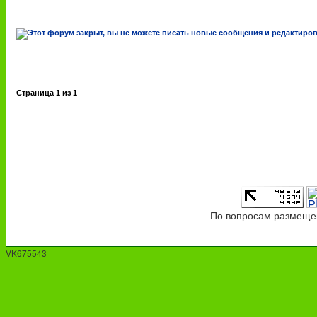
Страница
1
из
1
По вопросам размещен
VK675543