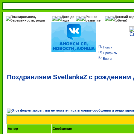
Планирование,
Дети до
Раннее
Детский са
беременность, роды
года
развитие
(обмен)
Поиск
Профиль
Блоги
Поздравляем SvetlankaZ с рождением 
Автор
Сообщение