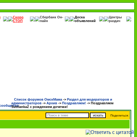
е
Скоро
Сбербанк Он-
Доска
Центры
СТОП
лайн
объявлений
раздач
Список форумов ОмскМама
->
Раздел для модераторов и
администраторов
->
Архив
->
Поздравляем!
->
Поздравляем
SvetlankaZ с рождением дочечки!
Поделиться: