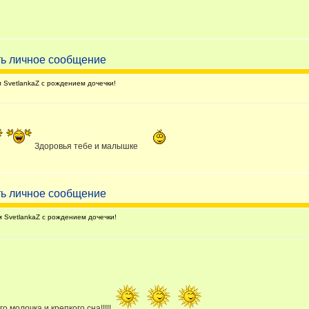
SvetlankaZ с рождением дочечки!
Здоровья тебе и малышке
SvetlankaZ с рождением дочечки!
о молочка и крепкого сна!!!!!