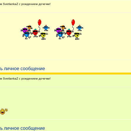
 SvetlankaZ с рождением дочечки!
 SvetlankaZ с рождением дочечки!