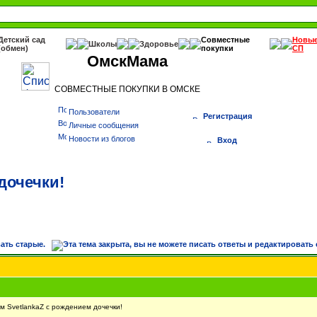
Детский сад
Совместные
Новы
Школы
Здоровье
(обмен)
покупки
СП
ОмскМама
СОВМЕСТНЫЕ ПОКУПКИ В ОМСКЕ
Пользователи
Регистрация
Личные сообщения
Новости из блогов
Вход
дочечки!
 SvetlankaZ с рождением дочечки!