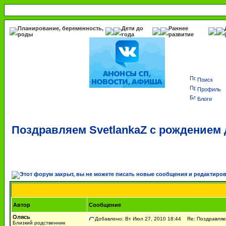
Планирование, беременность,
Дети до
Раннее
роды
года
развитие
Поиск
Профиль
Блоги
Поздравляем SvetlankaZ с рождением 
Автор
Сообщение
Олясь
Добавлено: Вт Июл 27, 2010 18:44
Re: Поздравляем
Близкий родственник