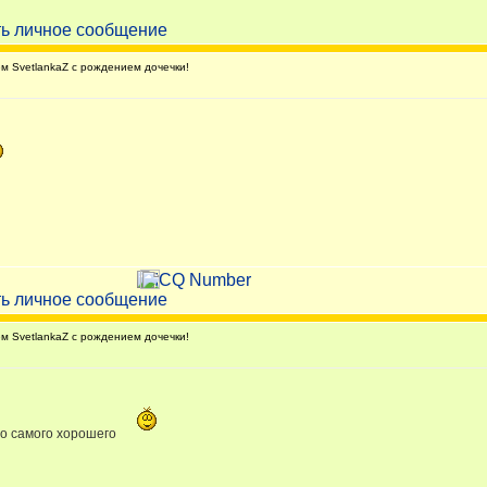
 SvetlankaZ с рождением дочечки!
 SvetlankaZ с рождением дочечки!
о самого хорошего