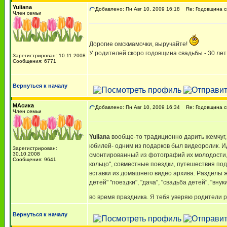
Yuliana
Добавлено: Пн Авг 10, 2009 16:18
Re: Годовщина с
Член семьи
Дорогие омскмамочки, выручайте!
У родителей скоро годовщина свадьбы - 30 лет
Зарегистрирован: 10.11.2008
Сообщения: 6771
Вернуться к началу
МАсика
Добавлено: Пн Авг 10, 2009 16:34
Re: Годовщина с
Член семьи
Yuliana
вообще-то традиционно дарить жемчуг, 
юбилей- одним из подарков был видеоролик. И
Зарегистрирован:
30.10.2008
смонтированный из фотографий их молодости,
Сообщения: 9641
кольцо", совместные поездки, путешествия под
вставки из домашнего видео архива. Разделы 
детей" "поездки", "дача", "свадьба детей", "в
во время праздника. Я тебя уверяю родители
Вернуться к началу