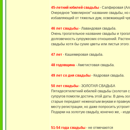
45-летний юбилей свадьбы
- Сапфировая (Ала
Очередное "ювелирное" название свадьбы, но н
избавляющий от тяжелых дум, освежающий чув
46 лет свадьбы
- Лавандовая свадьба.
Очень трогательное название свадьбы и трога
долговечность супружеских отношений. Растен
свадьбы хотя бы сухие цветы или листья этого
47 лет
- Кашемировая свадьба.
48 годовщина
- Аметистовая свадьба.
49 лет со дня свадьбы
- Кедровая свадьба.
50 лет свадьбы
- ЗОЛОТАЯ СВАДЬБА
Пятидесятилетний юбилей свадьбы (золотая с
супругов помогли достичь этой даты. В день з
старые передают неженатым внукам и правнук
месту регистрации, но даже попросить устрои
Подарки на золотую свадьбу, конечно же, - из
51-54 года свадьбы
- не отмечаются