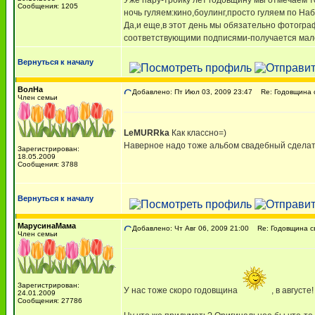
Уже пару-тройку лет годовщину мы отмечаем т
Сообщения: 1205
ночь гуляем:кино,боулинг,просто гуляем по На
Да,и еще,в этот день мы обязательно фотогра
соответствующими подписями-получается мален
Вернуться к началу
ВолНа
Добавлено: Пт Июл 03, 2009 23:47
Re: Годовщина 
Член семьи
LeMURRka
Как классно=)
Наверное надо тоже альбом свадебный сделать \а
Зарегистрирован:
18.05.2009
Сообщения: 3788
Вернуться к началу
МарусинаМама
Добавлено: Чт Авг 06, 2009 21:00
Re: Годовщина с
Член семьи
Зарегистрирован:
У нас тоже скоро годовщина
, в августе
24.01.2009
Сообщения: 27786