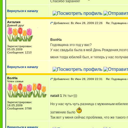
Спасибо заранее!
Вернуться к началу
Анталия
Добавлено: Вс Июн 28, 2009 22:26
Re: Годовщина 
Давний друг
ВолНа
Годовщина это год у вас?
Зарегистрирован:
05.05.2009
У нас свадьба была в мой День Рождения,поэто
Сообщения: 1210
меня тогда юбилей был, и теперь у нас получае
Вернуться к началу
ВолНа
Добавлено: Вс Июн 28, 2009 22:31
Re: Годовщина 
Член семьи
natali 1
Ух ты=)))
Зарегистрирован:
Но у нас чуть чуть разница с мужниным юбилеем
18.05.2009
Сообщения: 3788
затмение было
Так вот у меня сейчас проблема, что же такого
Вернуться к началу