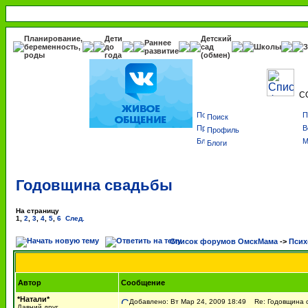
Планирование,
Дети
Детский
Раннее
беременность,
до
сад
Школы
З
развитие
роды
года
(обмен)
С
Поиск
Профиль
Блоги
Годовщина свадьбы
На страницу
1
,
2
,
3
,
4
,
5
,
6
След.
Список форумов ОмскМама
->
Псих
Автор
Сообщение
*Натали*
Добавлено: Вт Мар 24, 2009 18:49
Re: Годовщина 
Давний друг