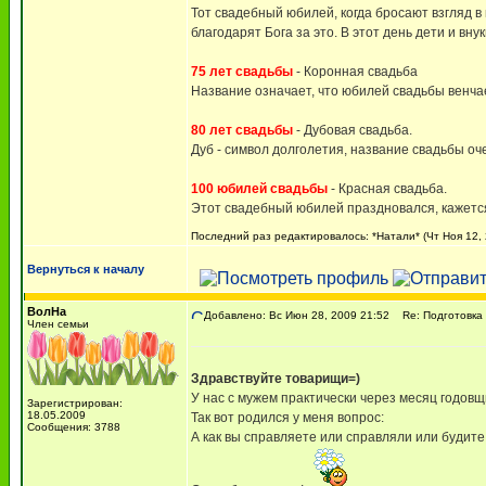
Тот свадебный юбилей, когда бросают взгляд в
благодарят Бога за это. В этот день дети и вн
75 лет свадьбы
- Коронная свадьба
Название означает, что юбилей свадьбы венча
80 лет свадьбы
- Дубовая свадьба.
Дуб - символ долголетия, название свадьбы оч
100 юбилей свадьбы
- Красная свадьба.
Этот свадебный юбилей праздновался, кажется,
Последний раз редактировалось: *Натали* (Чт Ноя 12, 
Вернуться к началу
ВолНа
Добавлено: Вс Июн 28, 2009 21:52
Re: Подготовка 
Член семьи
Здравствуйте товарищи=)
У нас с мужем практически через месяц годовщ
Зарегистрирован:
18.05.2009
Так вот родился у меня вопрос:
Сообщения: 3788
А как вы справляете или справляли или будите